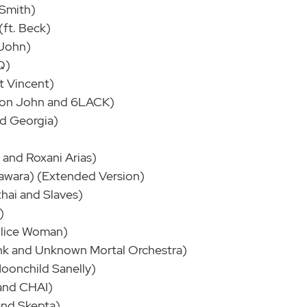
 Smith)
(ft. Beck)
 John)
Q)
St Vincent)
lton John and 6LACK)
nd Georgia)
o and Roxani Arias)
iawara) (Extended Version)
thai and Slaves)
)
Police Woman)
ink and Unknown Mortal Orchestra)
Moonchild Sanelly)
and CHAI)
 and Skepta)