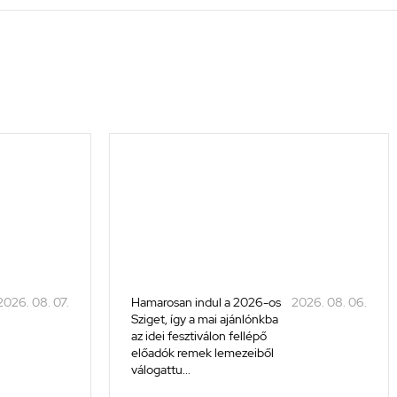
2026. 08. 07.
Hamarosan indul a 2026-os
2026. 08. 06.
Sziget, így a mai ajánlónkba
az idei fesztiválon fellépő
előadók remek lemezeiből
válogattu...