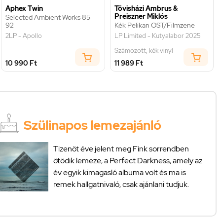
Aphex Twin
Tövisházi Ambrus &
Preiszner Miklós
Selected Ambient Works 85-
92
Kék Pelikan OST/Filmzene
2LP - Apollo
LP Limited - Kutyalabor 2025
Számozott, kék vinyl
10 990 Ft
11 989 Ft
Szülinapos lemezajánló
Tizenöt éve jelent meg Fink sorrendben
ötödik lemeze, a Perfect Darkness, amely az
év egyik kimagasló albuma volt és ma is
remek hallgatnivaló, csak ajánlani tudjuk.