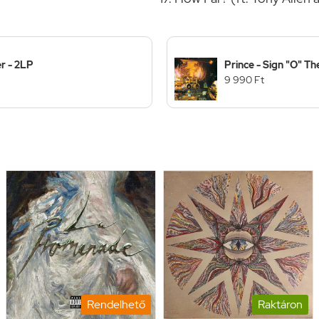
r - 2LP
Prince - Sign "O" Th
9 990 Ft
Rendelhető
Raktáron