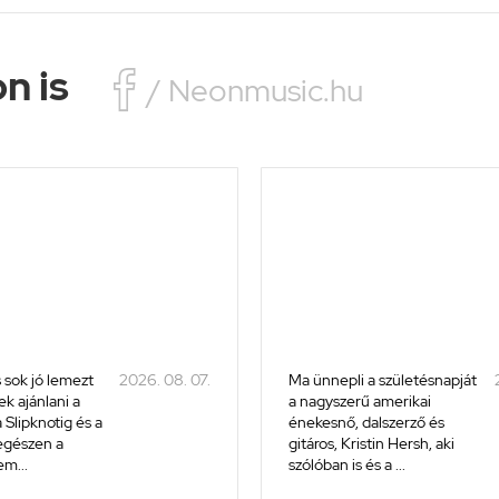
n is

/ Neonmusic.hu
 sok jó lemezt
2026. 08. 07.
Ma ünnepli a születésnapját
k ajánlani a
a nagyszerű amerikai
 Slipknotig és a
énekesnő, dalszerző és
 egészen a
gitáros, Kristin Hersh, aki
m...
szólóban is és a ...