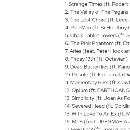
1. Strange Timez (ft. Robert
2. The Valley of The Pagans 
3. The Lost Chord (ft. Leee
4. Pac-Man (ft. ScHoolboy 
5. Chalk Tablet Towers (ft. 
6. The Pink Phantom (ft. E
7. Aries (feat. Peter Hook a
8. Friday 13th (ft. Octavian)
9. Dead Butterflies (ft. Kan
10. Désolé (ft. Fatoumata D
11. Momentary Bliss (ft. slow
12. Opium (ft. EARTHGANG
13. Simplicity (ft. Joan As 
14. Severed Head (ft. Goldl
15. With Love To An Ex (ft. 
16. MLS (feat. JPEGMAFIA 
17. How Far? (ft. Tony Allen