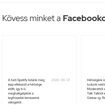
Kövess minket a
Facebooko
A heti Spotify listánk még
2026. 08. 07.
Hétvégére is
épp elkészült a hétvége
tudunk nekte
előtt, így ti is
Moderattól a
meghallgatjátok a
Talk Talktól
legfrissebb lemezeink
Geese-ig. Re
válogatot...