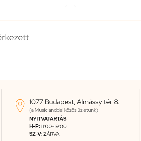
érkezett
1077 Budapest, Almássy tér 8.

(a Musiclanddel közös üzletünk)
NYITVATARTÁS
H-P:
11:00-19:00
SZ-V:
ZÁRVA