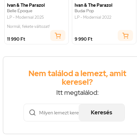
Ivan & The Parazol
Ivan & The Parazol
Belle Époque
Budai Pop
LP - Modernial 2025
LP - Modernial 2022
Normál, fekete változat!
11 990 Ft
9 990 Ft
Nem találod a lemezt, amit
keresel?
Itt megtalálod:
Keresés