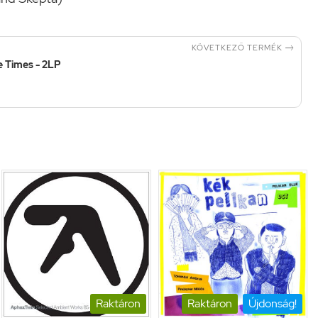

KÖVETKEZŐ TERMÉK
e Times - 2LP
Raktáron
Raktáron
Újdonság!