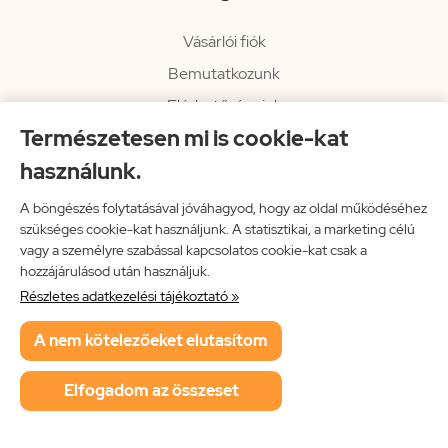
Vásárlói fiók
Bemutatkozunk
Elérhetőségeink
Természetesen mi is cookie-kat
Hírlevél
használunk.
Rendelési információk
Impresszum
A böngészés folytatásával jóváhagyod, hogy az oldal működéséhez
szükséges cookie-kat használjunk. A statisztikai, a marketing célú
Vissza a főoldalra
vagy a személyre szabással kapcsolatos cookie-kat csak a
hozzájárulásod után használjuk.
Részletes adatkezelési tájékoztató »
Neon Music Hungary Bt.
A nem kötelezőeket elutasítom
ÁSZF
Adatkezelési tájékoztató
Elfogadom az összeset