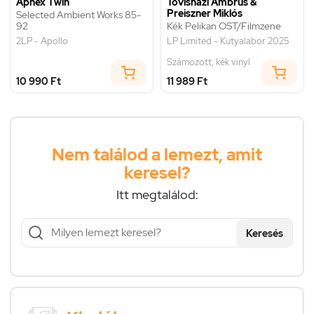
Aphex Twin
Tövisházi Ambrus &
Preiszner Miklós
Selected Ambient Works 85-
92
Kék Pelikan OST/Filmzene
2LP - Apollo
LP Limited - Kutyalabor 2025
Számozott, kék vinyl
10 990 Ft
11 989 Ft
Nem találod a lemezt, amit
keresel?
Itt megtalálod:
Keresés