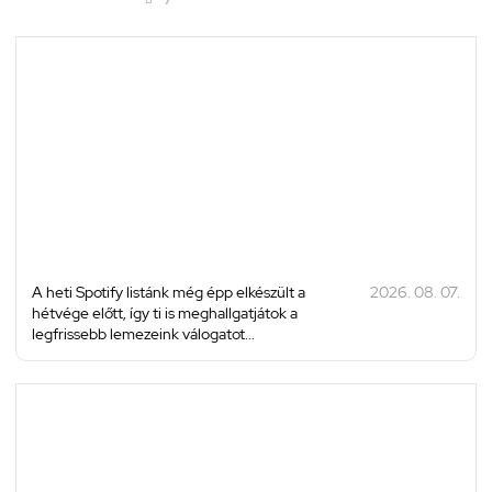
A heti Spotify listánk még épp elkészült a
2026. 08. 07.
hétvége előtt, így ti is meghallgatjátok a
legfrissebb lemezeink válogatot...