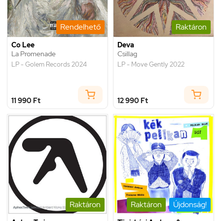
Rendelhető
Raktáron
Co Lee
Deva
La Promenade
Csillag
LP - Golem Records 2024
LP - Move Gently 2022
11 990 Ft
12 990 Ft
Raktáron
Raktáron
Újdonság!