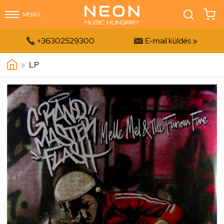
MENÜ


+36302529300
E-mail küldés »
»
LP