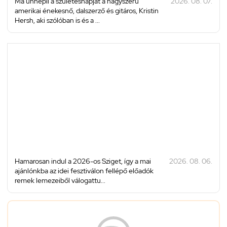
Ma ünnepli a születésnapját a nagyszerű
2026. 08. 07.
amerikai énekesnő, dalszerző és gitáros, Kristin
Hersh, aki szólóban is és a ...
Hamarosan indul a 2026-os Sziget, így a mai
2026. 08. 06.
ajánlónkba az idei fesztiválon fellépő előadók
remek lemezeiből válogattu...