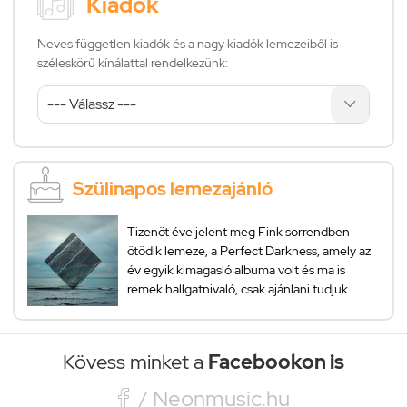
Kiadók
Neves független kiadók és a nagy kiadók lemezeiből is
széleskörű kínálattal rendelkezünk:
Szülinapos lemezajánló
Tizenöt éve jelent meg Fink sorrendben
ötödik lemeze, a Perfect Darkness, amely az
év egyik kimagasló albuma volt és ma is
remek hallgatnivaló, csak ajánlani tudjuk.
Kövess minket a
Facebookon is

/ Neonmusic.hu