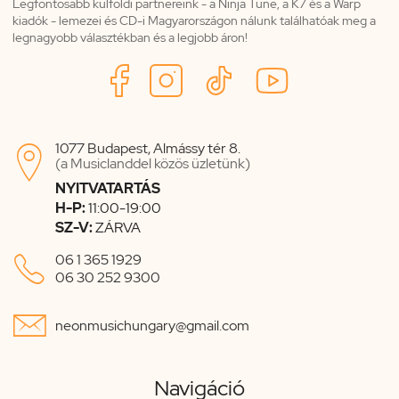
Legfontosabb külföldi partnereink - a Ninja Tune, a K7 és a Warp
kiadók - lemezei és CD-i Magyarországon nálunk találhatóak meg a
legnagyobb választékban és a legjobb áron!
1077 Budapest, Almássy tér 8.

(a Musiclanddel közös üzletünk)
NYITVATARTÁS
H-P:
11:00-19:00
SZ-V:
ZÁRVA

06 1 365 1929
06 30 252 9300

neonmusichungary@gmail.com
Navigáció