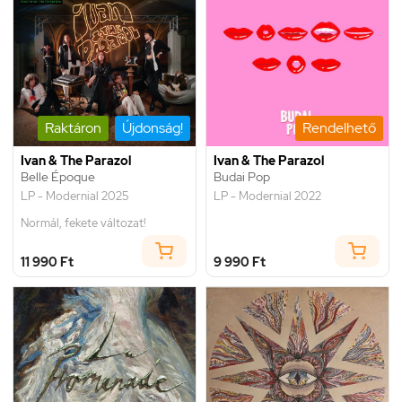
Raktáron
Újdonság!
Rendelhető
Ivan & The Parazol
Ivan & The Parazol
Belle Époque
Budai Pop
LP - Modernial 2025
LP - Modernial 2022
Normál, fekete változat!
11 990 Ft
9 990 Ft