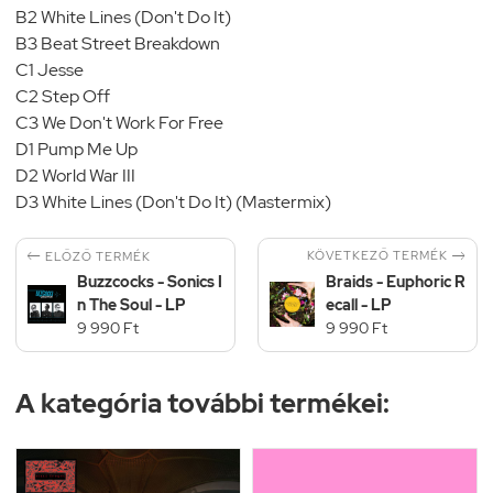
B2 White Lines (Don't Do It)
B3 Beat Street Breakdown
C1 Jesse
C2 Step Off
C3 We Don't Work For Free
D1 Pump Me Up
D2 World War III
D3 White Lines (Don't Do It) (Mastermix)


KÖVETKEZŐ TERMÉK
ELŐZŐ TERMÉK
Buzzcocks - Sonics I
Braids - Euphoric R
n The Soul - LP
ecall - LP
9 990 Ft
9 990 Ft
A kategória további termékei: