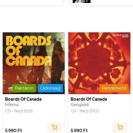
Raktáron
Újdonság!
Rendelhető
Boards Of Canada
Boards Of Canada
Inferno
Geogaddi
CD - Warp 2026
CD - Warp 2002
5 990 Ft
5 990 Ft