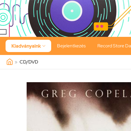
Bejelentkezés
Record Store D
Kiadványaink

»
CD/DVD