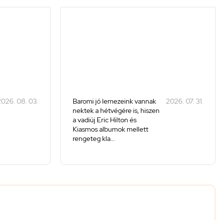
026. 08. 03.
Baromi jó lemezeink vannak
2026. 07. 31.
nektek a hétvégére is, hiszen
a vadiúj Eric Hilton és
Kiasmos albumok mellett
rengeteg kla...