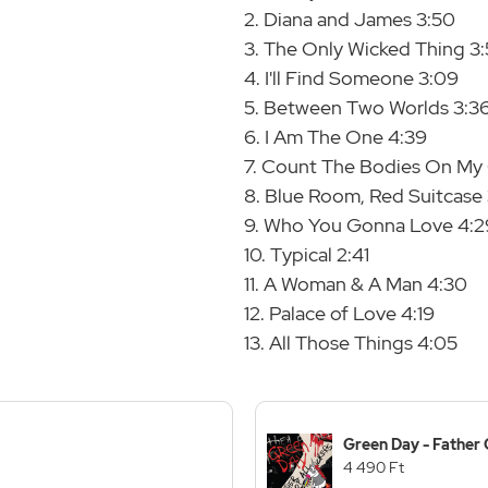
2. Diana and James 3:50
3. The Only Wicked Thing 3
4. I'll Find Someone 3:09
5. Between Two Worlds 3:3
6. I Am The One 4:39
7. Count The Bodies On My 
8. Blue Room, Red Suitcase 
9. Who You Gonna Love 4:2
10. Typical 2:41
11. A Woman & A Man 4:30
12. Palace of Love 4:19
13. All Those Things 4:05
Green Day - Father 
4 490 Ft