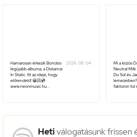
Hamarosan érkezik Bonobo
2026. 08. 04.
Mi a közös D
legújabb albuma, a Distance
Neutral Milk
In Static. Itt az ideje, hogy
Du Sol és J
előrendeld! 😀📀💿
lemezeiben
www.neonmusic.hu...
faktoron túl 
Heti
válogatásunk frissen 