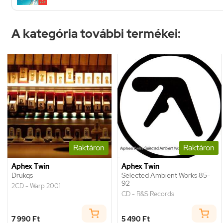
A kategória további termékei:
Raktáron
Raktáron
Aphex Twin
Aphex Twin
Drukqs
Selected Ambient Works 85-
92
2CD - Warp 2001
CD - R&S Records
7 990 Ft
5 490 Ft