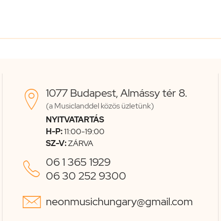
1077 Budapest, Almássy tér 8.

(a Musiclanddel közös üzletünk)
NYITVATARTÁS
H-P:
11:00-19:00
SZ-V:
ZÁRVA
06 1 365 1929

06 30 252 9300

neonmusichungary@gmail.com