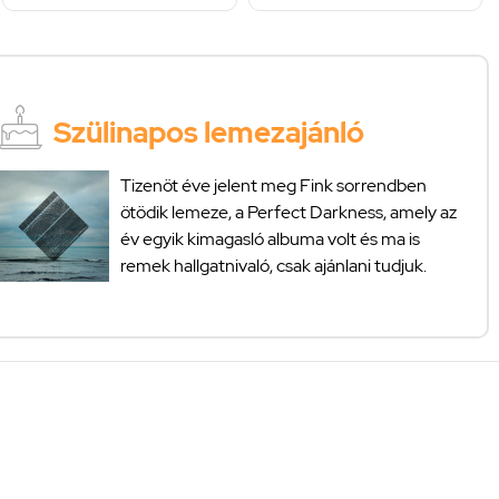
Szülinapos lemezajánló
Tizenöt éve jelent meg Fink sorrendben
ötödik lemeze, a Perfect Darkness, amely az
év egyik kimagasló albuma volt és ma is
remek hallgatnivaló, csak ajánlani tudjuk.