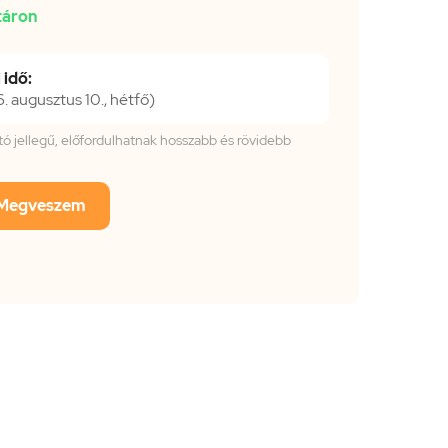
táron
 idő:
 augusztus 10., hétfő)
tató jellegű, előfordulhatnak hosszabb és rövidebb
Megveszem