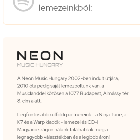
lemezeinkből:
A Neon Music Hungary 2002-ben indult útjára,
2010 óta pedig saját lemezboltunk van, a
Musiclanddel közösen a 1077 Budapest, Almássy tér
8. cím alatt.
Legfontosabb külföldi partnereink - a Ninja Tune, a
K7 és a Warp kiadók - lemezei és CD-i
Magyarországon nálunk találhatóak meg a
legnagyobb választékban és a legjobb áron!