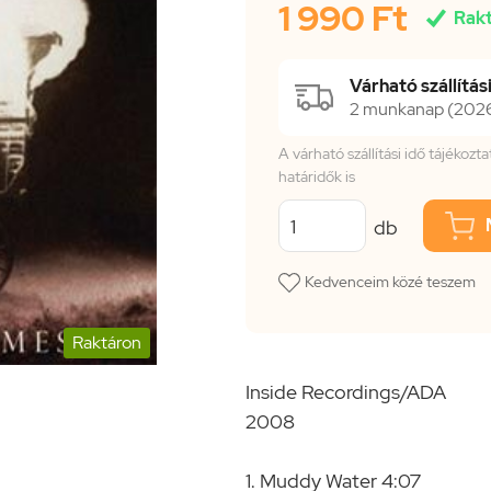
1 990 Ft

Rak
Várható szállítási
2 munkanap (2026.
A várható szállítási idő tájékoz
határidők is
db
Kedvenceim közé teszem
Raktáron
Inside Recordings/ADA
2008
1. Muddy Water 4:07