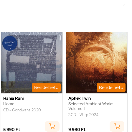
Rendelhető
Rendelhető
Hania Rani
Aphex Twin
Home
Selected Ambient Works
Volume II
CD - Gondwana 2020
3CD - Warp 2024
5 990 Ft
9 990 Ft