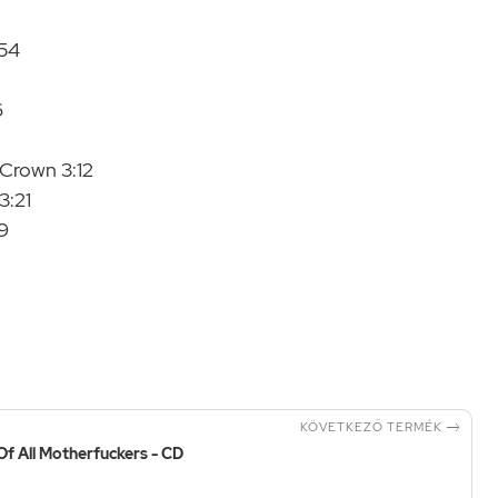
:54
6
Crown 3:12
3:21
9

KÖVETKEZŐ TERMÉK
Of All Motherfuckers - CD