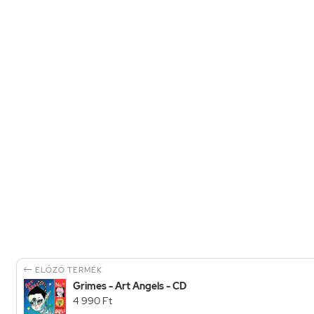

ELŐZŐ TERMÉK
Grimes - Art Angels - CD
4 990 Ft