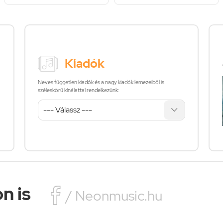
Kiadók
Neves független kiadók és a nagy kiadók lemezeiből is
széleskörű kínálattal rendelkezünk:
n is

/ Neonmusic.hu