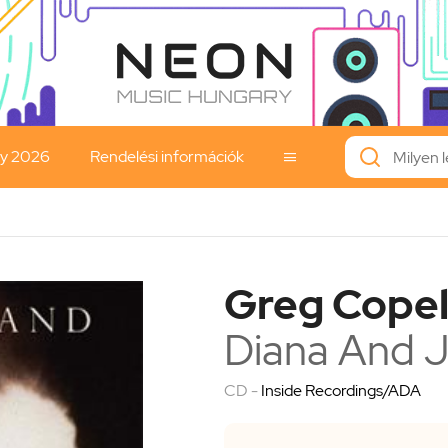
ay 2026
Rendelési információk

Greg Cope
Diana And 
CD -
Inside Recordings/ADA