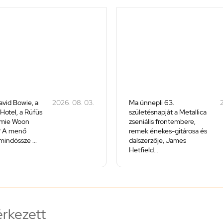
avid Bowie, a
2026. 08. 03.
Ma ünnepli 63.
2
 Hotel, a Rüfüs
születésnapját a Metallica
amie Woon
zseniális frontembere,
? A menő
remek énekes-gitárosa és
mindössze ...
dalszerzője, James
Hetfield...
érkezett