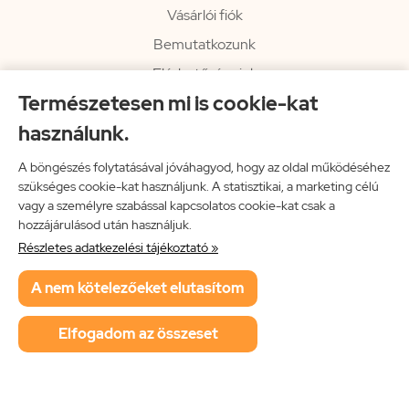
Vásárlói fiók
Bemutatkozunk
Elérhetőségeink
Természetesen mi is cookie-kat
Hírlevél
használunk.
Rendelési információk
Impresszum
A böngészés folytatásával jóváhagyod, hogy az oldal működéséhez
szükséges cookie-kat használjunk. A statisztikai, a marketing célú
Vissza a főoldalra
vagy a személyre szabással kapcsolatos cookie-kat csak a
hozzájárulásod után használjuk.
Részletes adatkezelési tájékoztató »
Neon Music Hungary Bt.
A nem kötelezőeket elutasítom
ÁSZF
Adatkezelési tájékoztató
Elfogadom az összeset