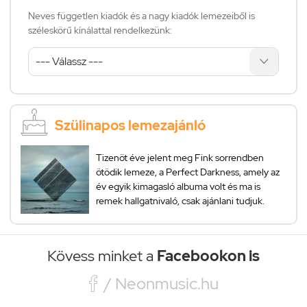
Neves független kiadók és a nagy kiadók lemezeiből is
széleskörű kínálattal rendelkezünk:
Szülinapos lemezajánló
Tizenöt éve jelent meg Fink sorrendben
ötödik lemeze, a Perfect Darkness, amely az
év egyik kimagasló albuma volt és ma is
remek hallgatnivaló, csak ajánlani tudjuk.
Kövess minket a
Facebookon is

/ Neonmusic.hu