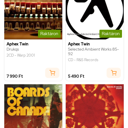
Raktáron
Raktáron
Aphex Twin
Aphex Twin
Drukqs
Selected Ambient Works 85-
92
2CD - Warp 2001
CD - R&S Records
7 990 Ft
5 490 Ft