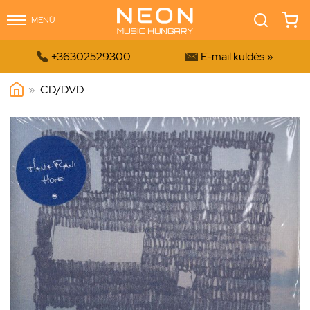
MENÜ


+36302529300
E-mail küldés »
»
CD/DVD