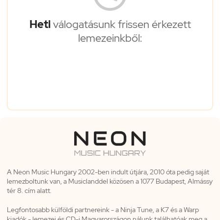
Heti
válogatásunk frissen érkezett
lemezeinkből:
A Neon Music Hungary 2002-ben indult útjára, 2010 óta pedig saját
lemezboltunk van, a Musiclanddel közösen a 1077 Budapest, Almássy
tér 8. cím alatt.
Legfontosabb külföldi partnereink - a Ninja Tune, a K7 és a Warp
kiadók - lemezei és CD-i Magyarországon nálunk találhatóak meg a