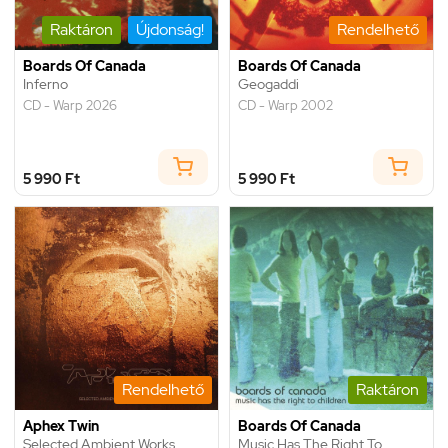
Raktáron
Újdonság!
Rendelhető
Boards Of Canada
Boards Of Canada
Inferno
Geogaddi
CD - Warp 2026
CD - Warp 2002
5 990 Ft
5 990 Ft
Rendelhető
Raktáron
Aphex Twin
Boards Of Canada
Selected Ambient Works
Music Has The Right To