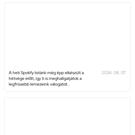
A heti Spotify listánk még épp elkészült a
2026. 08. 07.
hétvége előtt, így ti is meghallgatjátok a
legfrissebb lemezeink válogatot...