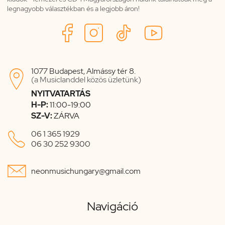
legnagyobb választékban és a legjobb áron!
1077 Budapest, Almássy tér 8.

(a Musiclanddel közös üzletünk)
NYITVATARTÁS
H-P:
11:00-19:00
SZ-V:
ZÁRVA

06 1 365 1929
06 30 252 9300

neonmusichungary@gmail.com
Navigáció