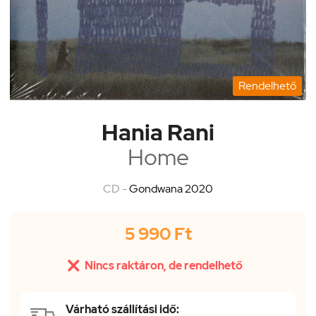
Rendelhető
Hania Rani
Home
CD -
Gondwana 2020
5 990 Ft

Nincs raktáron, de rendelhető
Várható szállítási idő: