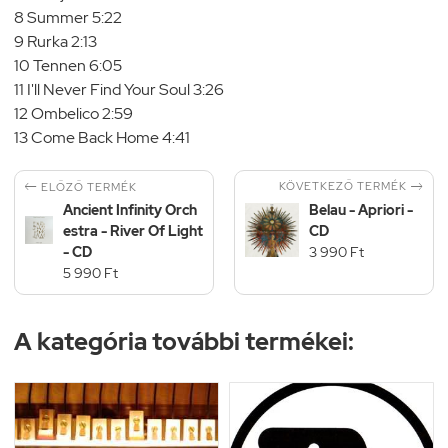
8 Summer 5:22
9 Rurka 2:13
10 Tennen 6:05
11 I'll Never Find Your Soul 3:26
12 Ombelico 2:59
13 Come Back Home 4:41


KÖVETKEZŐ TERMÉK
ELŐZŐ TERMÉK
Ancient Infinity Orch
Belau - Apriori -
estra - River Of Light
CD
- CD
3 990 Ft
5 990 Ft
A kategória további termékei: