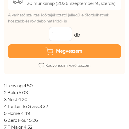
20 munkanap (2026. szeptember 9., szerda)
A várható szállítási idő tájékoztató jellegű, előfordulhatnak
hosszabb és rövidebb határidők is
db
Megveszem
Kedvenceim közé teszem
1 Leaving 4:50
2 Buka 5:03
3 Nest 4:20
4 Letter To Glass 3:32
5 Home 4:49
6 Zero Hour 5:26
7 F Major 4:52