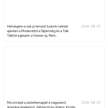
Hétvégére is sok jó lemezt tudunk nektek
2026. 08. 07.
ajánlani a Moderattól a Slipknotig és a Talk
Talktól egészen a Geese-ig. Rem...
Ma ünnepli a születésnapját a nagyszerű
2026. 08. 07.
amerikai énekesnő, dalszerző és gitáros, Kristin