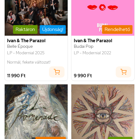
Raktáron
Újdonság!
Rendelhető
Ivan & The Parazol
Ivan & The Parazol
Belle Époque
Budai Pop
LP - Modernial 2025
LP - Modernial 2022
Normál, fekete változat!
11 990 Ft
9 990 Ft