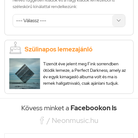
széleskörű kínálattal rendelkezünk:
Szülinapos lemezajánló
Tizenöt éve jelent meg Fink sorrendben
ötödik lemeze, a Perfect Darkness, amely az
év egyik kimagasló albuma volt és ma is
remek hallgatnivaló, csak ajánlani tudjuk.
Kövess minket a
Facebookon is

/ Neonmusic.hu