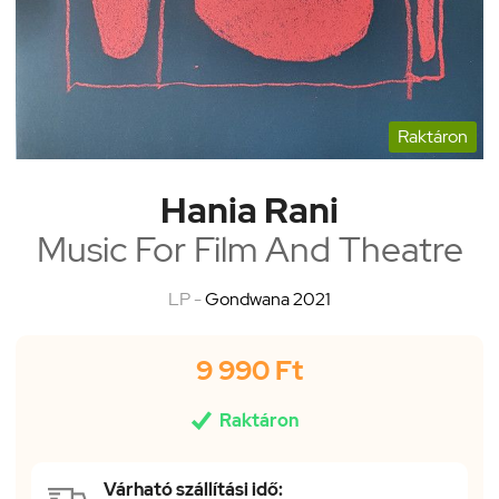
Raktáron
Hania Rani
Music For Film And Theatre
LP -
Gondwana 2021
9 990 Ft

Raktáron
Várható szállítási idő: