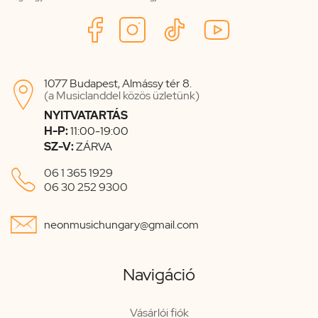
1077 Budapest, Almássy tér 8.

(a Musiclanddel közös üzletünk)
NYITVATARTÁS
H-P:
11:00-19:00
SZ-V:
ZÁRVA

06 1 365 1929
06 30 252 9300

neonmusichungary@gmail.com
Navigáció
Vásárlói fiók