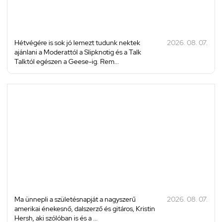
Hétvégére is sok jó lemezt tudunk nektek
2026. 08. 07.
ajánlani a Moderattól a Slipknotig és a Talk
Talktól egészen a Geese-ig. Rem...
Ma ünnepli a születésnapját a nagyszerű
2026. 08. 07.
amerikai énekesnő, dalszerző és gitáros, Kristin
Hersh, aki szólóban is és a ...