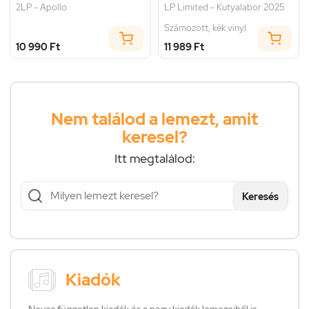
2LP - Apollo
LP Limited - Kutyalabor 2025
Számozott, kék vinyl
10 990 Ft
11 989 Ft
Nem találod a lemezt, amit
keresel?
Itt megtalálod:
Keresés
Kiadók
Neves független kiadók és a nagy kiadók lemezeiből is