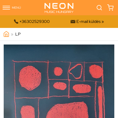
MENÜ


+36302529300
E-mail küldés »
»
LP