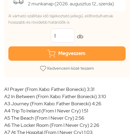
2 munkanap (2026. augusztus 12., szerda)
A várható szállítási idő tájékoztató jellegű, előfordulhatnak
hosszabb és rövidebb határidők is
db
Megveszem
Kedvenceim közé teszem
A1 Prayer (From Xabo: Father Boniecki) 3:31
A2 In Between (From Xabo: Father Boniecki) 3:10
A3 Journey (From Xabo: Father Boniecki) 4:26
A4 Trip To Ireland (From I Never Cry) 1:51
A5 The Beach (From I Never Cry) 2:56
A6 The Locker Room (From I Never Cry) 2:26
A7 At The Hospital (From I Never Cry) 1:03