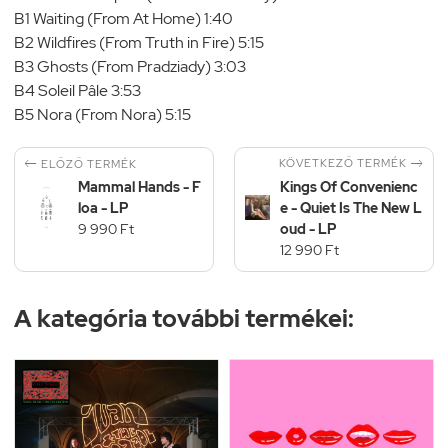
B1 Waiting (From At Home) 1:40
B2 Wildfires (From Truth in Fire) 5:15
B3 Ghosts (From Pradziady) 3:03
B4 Soleil Pâle 3:53
B5 Nora (From Nora) 5:15


KÖVETKEZŐ TERMÉK
ELŐZŐ TERMÉK
Mammal Hands - F
Kings Of Convenienc
loa - LP
e - Quiet Is The New L
9 990 Ft
oud - LP
12 990 Ft
A kategória további termékei: