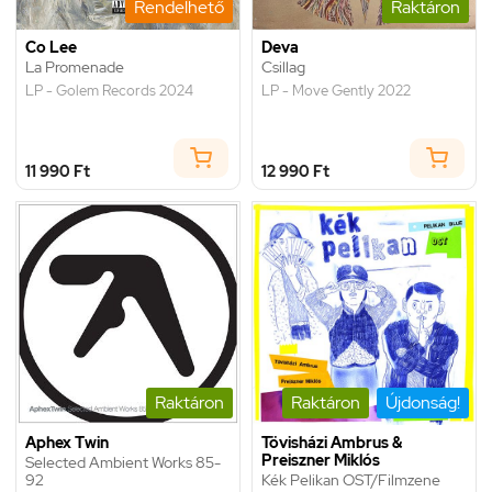
Rendelhető
Raktáron
Co Lee
Deva
La Promenade
Csillag
LP - Golem Records 2024
LP - Move Gently 2022
11 990 Ft
12 990 Ft
Raktáron
Raktáron
Újdonság!
Aphex Twin
Tövisházi Ambrus &
Preiszner Miklós
Selected Ambient Works 85-
92
Kék Pelikan OST/Filmzene