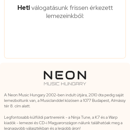
Heti
válogatásunk frissen érkezett
lemezeinkből:
A Neon Music Hungary 2002-ben indult útjára, 2010 óta pedig saját
lemezboltunk van, a Musiclanddel közösen a 1077 Budapest, Almássy
tér 8. cím alatt.
Legfontosabb külföldi partnereink - a Ninja Tune, a K7 és a Warp
kiadók - lemezei és CD-i Magyarországon nálunk találhatóak meg a
legnagyobb választékban és a legjobb áron!