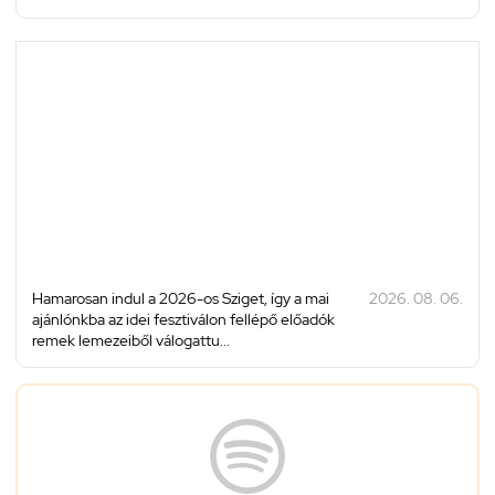
Hamarosan indul a 2026-os Sziget, így a mai
2026. 08. 06.
ajánlónkba az idei fesztiválon fellépő előadók
remek lemezeiből válogattu...