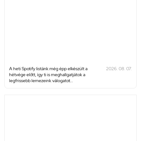
A heti Spotify listánk még épp elkészült a
2026. 08. 07.
hétvége előtt, így ti is meghallgatjátok a
legfrissebb lemezeink válogatot...