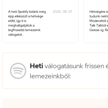
A heti Spotify listánk még
2026. 08. 07.
Hétvégére is
épp elkészült a hétvége
tudunk nekte
előtt, így ti is
Moderattól a
meghallgatjátok a
Talk Talktól
legfrissebb lemezeink
Geese-ig. Re
válogatot...
Heti
válogatásunk frissen 
lemezeinkből: