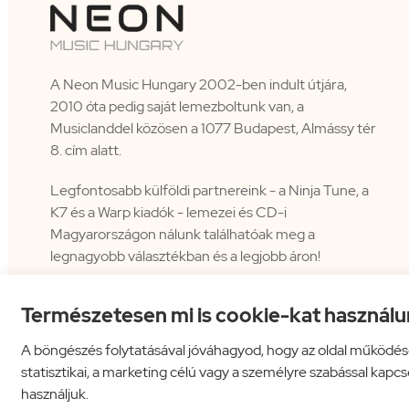
A Neon Music Hungary 2002-ben indult útjára,
2010 óta pedig saját lemezboltunk van, a
Musiclanddel közösen a 1077 Budapest, Almássy tér
8. cím alatt.
Legfontosabb külföldi partnereink - a Ninja Tune, a
K7 és a Warp kiadók - lemezei és CD-i
Magyarországon nálunk találhatóak meg a
legnagyobb választékban és a legjobb áron!
Természetesen mi is cookie-kat használu
A böngészés folytatásával jóváhagyod, hogy az oldal működés
statisztikai, a marketing célú vagy a személyre szabással kapc
használjuk.