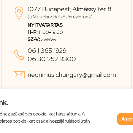
1077 Budapest, Almássy tér 8.

(a Musiclanddel közös üzletünk)
NYITVATARTÁS
H-P:
11:00-19:00
SZ-V:
ZÁRVA
06 1 365 1929

06 30 252 9300

neonmusichungary@gmail.com
nk.
éhez szükséges cookie-kat használjunk. A
A ne
solatos cookie-kat csak a hozzájárulásod után