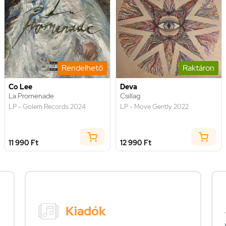
Rendelhető
Raktáron
Co Lee
Deva
La Promenade
Csillag
LP - Golem Records 2024
LP - Move Gently 2022
11 990 Ft
12 990 Ft
Kiadók