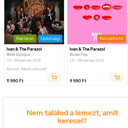
Raktáron
Újdonság!
Rendelhető
Ivan & The Parazol
Ivan & The Parazol
Belle Époque
Budai Pop
LP - Modernial 2025
LP - Modernial 2022
Normál, fekete változat!
11 990 Ft
9 990 Ft
Nem találod a lemezt, amit
keresel?