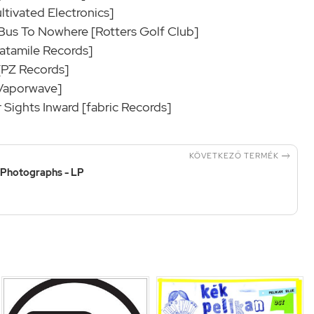
ltivated Electronics]
 Bus To Nowhere [Rotters Golf Club]
Satamile Records]
[PZ Records]
[Vaporwave]
 Sights Inward [fabric Records]

KÖVETKEZŐ TERMÉK
 Photographs - LP