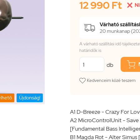
12 990 Ft

Ni
Várható szállítási
20 munkanap (2026
A várható szállítási idő tájékoz
határidők is
db
Kedvenceim közé teszem
lhető
Újdonság!
A1 D-Breeze - Crazy For Lo
A2 MicroControlUnit - Save
[Fundamental Bass Intellige
B1 Magda Rot - Alter Simus 