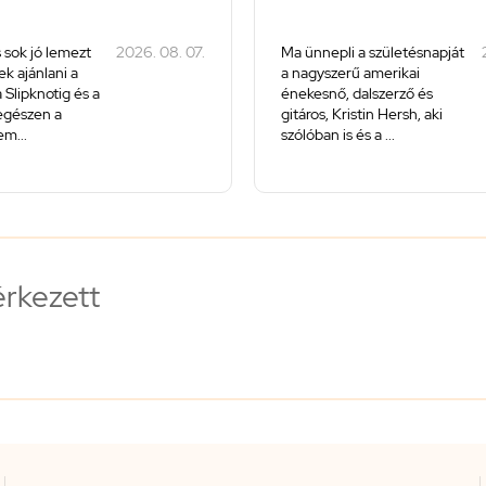
 sok jó lemezt
2026. 08. 07.
Ma ünnepli a születésnapját
k ajánlani a
a nagyszerű amerikai
 Slipknotig és a
énekesnő, dalszerző és
 egészen a
gitáros, Kristin Hersh, aki
m...
szólóban is és a ...
érkezett