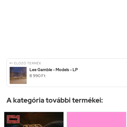

ELŐZŐ TERMÉK
Lee Gamble - Models - LP
8 990 Ft
A kategória további termékei: