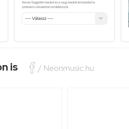
Neves független kiadók és a nagy kiadók lemezeiből is
széleskörű kínálattal rendelkezünk:
n is

/ Neonmusic.hu