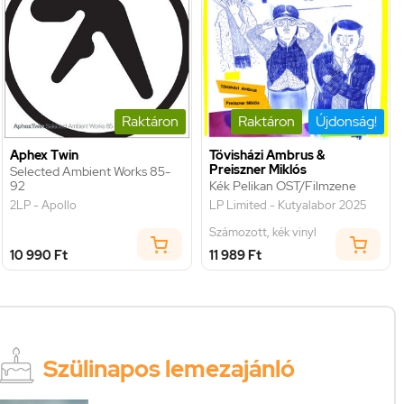
Raktáron
Raktáron
Újdonság!
Aphex Twin
Tövisházi Ambrus &
Preiszner Miklós
Selected Ambient Works 85-
92
Kék Pelikan OST/Filmzene
2LP - Apollo
LP Limited - Kutyalabor 2025
Számozott, kék vinyl
10 990 Ft
11 989 Ft
Szülinapos lemezajánló