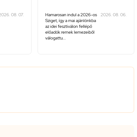
2026. 08. 07.
Hamarosan indul a 2026-os
2026. 08. 06.
Sziget, így a mai ajánlónkba
az idei fesztiválon fellépő
előadók remek lemezeiből
válogattu...