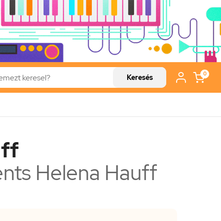
0
Keresés
ff
ents Helena Hauff