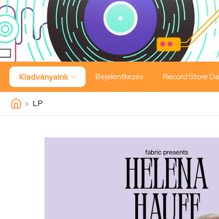
Bejelentkezés
Record Store D
Kiadványaink

»
LP