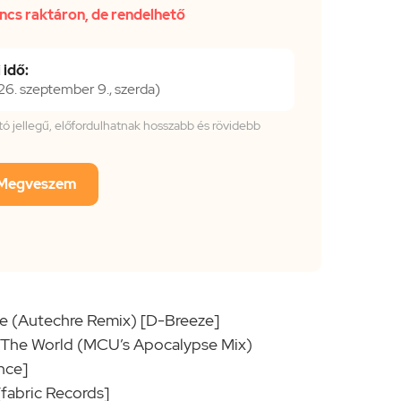
ncs raktáron, de rendelhető
 idő:
. szeptember 9., szerda)
tató jellegű, előfordulhatnak hosszabb és rövidebb
Megveszem
ve (Autechre Remix) [D-Breeze]
 The World (MCU’s Apocalypse Mix)
nce]
[fabric Records]