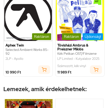
Raktáron
Raktáron
Újdonság!
Aphex Twin
Tövisházi Ambrus &
Preiszner Miklós
Selected Ambient Works 85-
92
Kék Pelikan OST/Filmzene
2LP - Apollo
LP Limited - Kutyalabor 2025
Számozott, kék vinyl
10 990 Ft
11 989 Ft
Lemezek, amik érdekelhetnek: