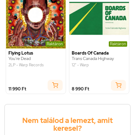
Raktáron
Raktáron
Flying Lotus
Boards Of Canada
You're Dead
Trans Canada Highway
2LP - Warp Records
12" - Warp
11 990 Ft
8 990 Ft
Nem találod a lemezt, amit
keresel?