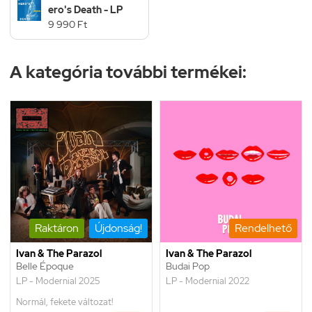
ero's Death - LP
9 990 Ft
A kategória további termékei:
Raktáron
Újdonság!
Rendelhető
Ivan & The Parazol
Ivan & The Parazol
Belle Époque
Budai Pop
LP - Modernial 2025
LP - Modernial 2022
Normál, fekete változat!