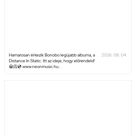
Hamarosan érkezik Bonobo legújabb albuma, a
2026. 08. 04.
Distance In Static. Itt az ideje, hogy előrendeld!
😀📀💿 www.neonmusic.hu...