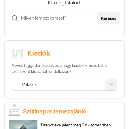
Itt megtalálod:
Keresés
Kiadók
Neves független kiadók és a nagy kiadók lemezeiből is
széleskörű kínálattal rendelkezünk:
Szülinapos lemezajánló
Tizenöt éve jelent meg Fink sorrendben