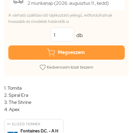
2 munkanap (2026. augusztus 11., kedd)
A várható szállítási idő tájékoztató jellegű, előfordulhatnak
hosszabb és rövidebb határidők is
db
Megveszem
Kedvenceim közé teszem
1. Tomita
2. Spiral Era
3. The Shrine
4. Apex

ELŐZŐ TERMÉK
Fontaines D.C. - A H