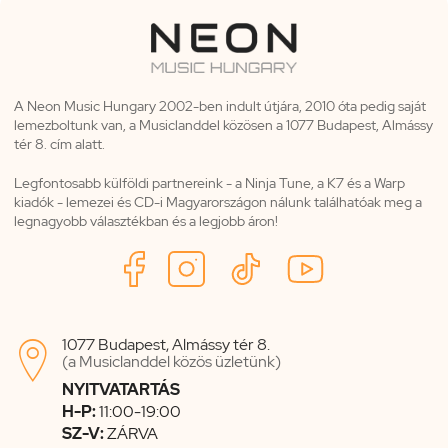
A Neon Music Hungary 2002-ben indult útjára, 2010 óta pedig saját
lemezboltunk van, a Musiclanddel közösen a 1077 Budapest, Almássy
tér 8. cím alatt.
Legfontosabb külföldi partnereink - a Ninja Tune, a K7 és a Warp
kiadók - lemezei és CD-i Magyarországon nálunk találhatóak meg a
legnagyobb választékban és a legjobb áron!
1077 Budapest, Almássy tér 8.

(a Musiclanddel közös üzletünk)
NYITVATARTÁS
H-P:
11:00-19:00
SZ-V:
ZÁRVA