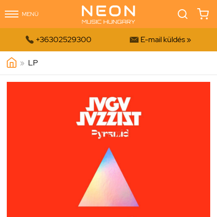
MENÜ


+36302529300
E-mail küldés »
»
LP