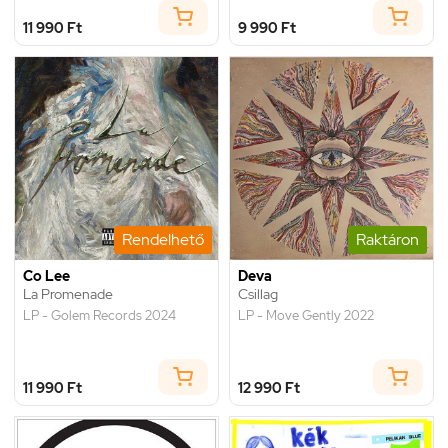
11 990 Ft
9 990 Ft
Rendelhető
Raktáron
Co Lee
Deva
La Promenade
Csillag
LP - Golem Records 2024
LP - Move Gently 2022
11 990 Ft
12 990 Ft