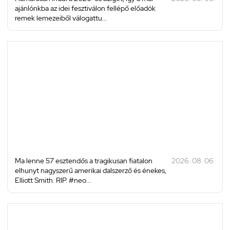
ajánlónkba az idei fesztiválon fellépő előadók
remek lemezeiből válogattu...
Ma lenne 57 esztendős a tragikusan fiatalon
2026. 08. 06.
elhunyt nagyszerű amerikai dalszerző és énekes,
Elliott Smith. RIP. #neo...