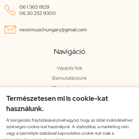

06 1 365 1929
06 30 252 9300

neonmusichungary@gmail.com
Navigáció
Vásárlói fiók
Bemutatkozunk
Elérhetőségeink
Természetesen mi is cookie-kat
Hírlevél
használunk.
Rendelési információk
Impresszum
A böngészés folytatásával jóváhagyod, hogy az oldal működéséhez
szükséges cookie-kat használjunk. A statisztikai, a marketing célú
Vissza a főoldalra
vagy a személyre szabással kapcsolatos cookie-kat csak a