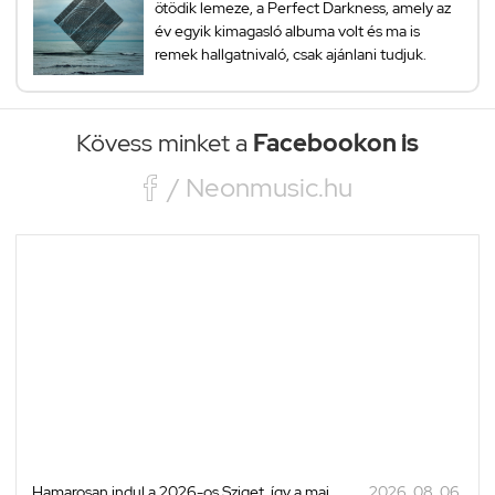
ötödik lemeze, a Perfect Darkness, amely az
év egyik kimagasló albuma volt és ma is
remek hallgatnivaló, csak ajánlani tudjuk.
Kövess minket a
Facebookon is

/ Neonmusic.hu
Hamarosan indul a 2026-os Sziget, így a mai
2026. 08. 06.