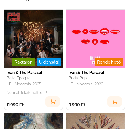
Raktáron
Újdonság!
Rendelhető
Ivan & The Parazol
Ivan & The Parazol
Belle Époque
Budai Pop
LP - Modernial 2025
LP - Modernial 2022
Normál, fekete változat!
11 990 Ft
9 990 Ft