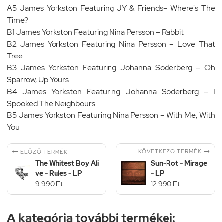
A5 James Yorkston Featuring JY & Friends– Where's The
Time?
B1 James Yorkston Featuring Nina Persson – Rabbit
B2 James Yorkston Featuring Nina Persson – Love That
Tree
B3 James Yorkston Featuring Johanna Söderberg – Oh
Sparrow, Up Yours
B4 James Yorkston Featuring Johanna Söderberg – I
Spooked The Neighbours
B5 James Yorkston Featuring Nina Persson – With Me, With
You


KÖVETKEZŐ TERMÉK
ELŐZŐ TERMÉK
The Whitest Boy Ali
Sun-Rot - Mirage
ve - Rules - LP
- LP
9 990 Ft
12 990 Ft
A kategória további termékei: