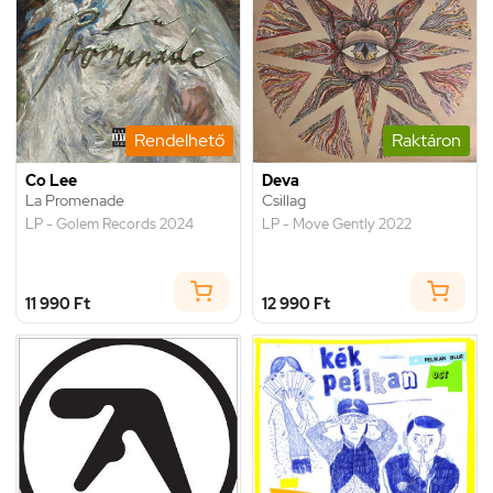
Rendelhető
Raktáron
Co Lee
Deva
La Promenade
Csillag
LP - Golem Records 2024
LP - Move Gently 2022
11 990 Ft
12 990 Ft