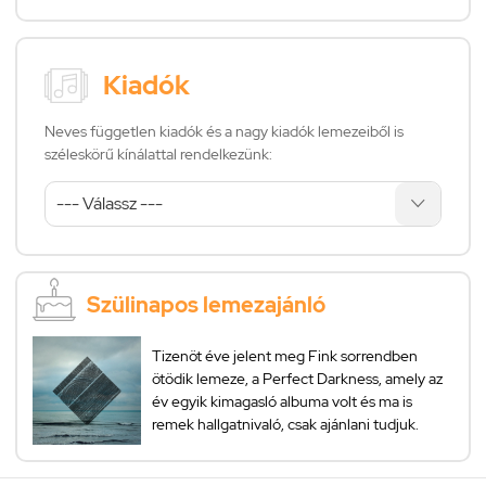
Kiadók
Neves független kiadók és a nagy kiadók lemezeiből is
széleskörű kínálattal rendelkezünk:
Szülinapos lemezajánló
Tizenöt éve jelent meg Fink sorrendben
ötödik lemeze, a Perfect Darkness, amely az
év egyik kimagasló albuma volt és ma is
remek hallgatnivaló, csak ajánlani tudjuk.