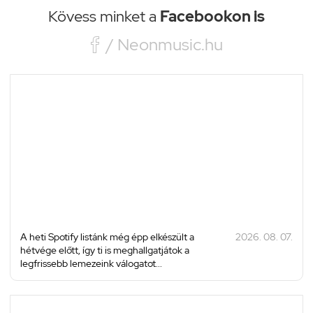
Kövess minket a
Facebookon is

/ Neonmusic.hu
A heti Spotify listánk még épp elkészült a
2026. 08. 07.
hétvége előtt, így ti is meghallgatjátok a
legfrissebb lemezeink válogatot...