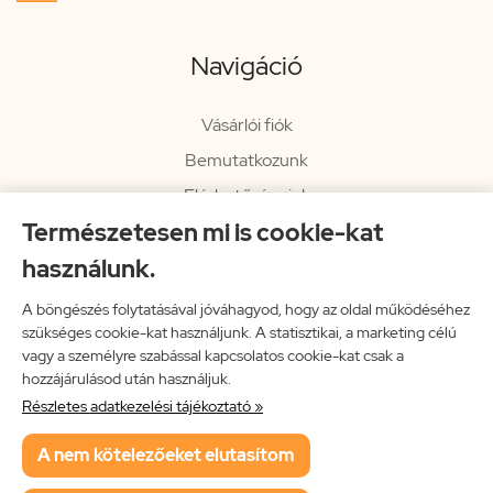
Navigáció
Vásárlói fiók
Bemutatkozunk
Elérhetőségeink
Természetesen mi is cookie-kat
Hírlevél
használunk.
Rendelési információk
Impresszum
A böngészés folytatásával jóváhagyod, hogy az oldal működéséhez
szükséges cookie-kat használjunk. A statisztikai, a marketing célú
Vissza a főoldalra
vagy a személyre szabással kapcsolatos cookie-kat csak a
hozzájárulásod után használjuk.
Részletes adatkezelési tájékoztató »
Neon Music Hungary Bt.
A nem kötelezőeket elutasítom
ÁSZF
Adatkezelési tájékoztató