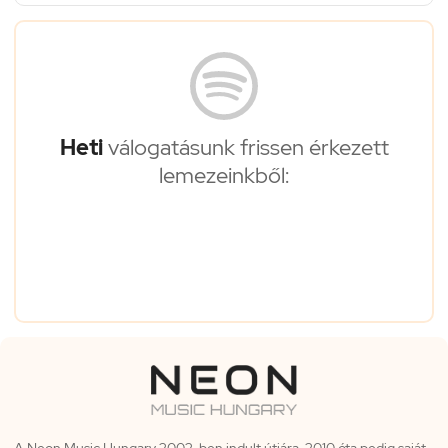
Heti
válogatásunk frissen érkezett
lemezeinkből:
A Neon Music Hungary 2002-ben indult útjára, 2010 óta pedig saját