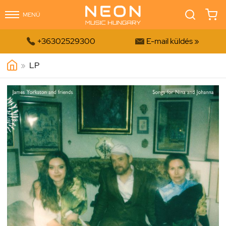
MENÜ


+36302529300
E-mail küldés »
»
LP