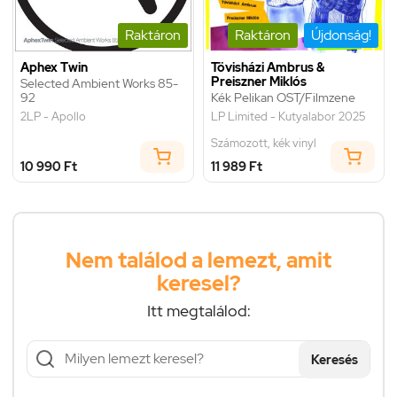
Raktáron
Raktáron
Újdonság!
Aphex Twin
Tövisházi Ambrus &
Preiszner Miklós
Selected Ambient Works 85-
92
Kék Pelikan OST/Filmzene
2LP - Apollo
LP Limited - Kutyalabor 2025
Számozott, kék vinyl
10 990 Ft
11 989 Ft
Nem találod a lemezt, amit
keresel?
Itt megtalálod:
Keresés