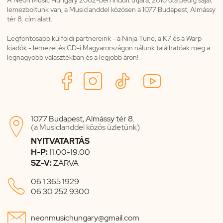
lemezboltunk van, a Musiclanddel közösen a 1077 Budapest, Almássy
tér 8. cím alatt.
Legfontosabb külföldi partnereink - a Ninja Tune, a K7 és a Warp
kiadók - lemezei és CD-i Magyarországon nálunk találhatóak meg a
legnagyobb választékban és a legjobb áron!
1077 Budapest, Almássy tér 8.

(a Musiclanddel közös üzletünk)
NYITVATARTÁS
H-P:
11:00-19:00
SZ-V:
ZÁRVA

06 1 365 1929
06 30 252 9300

neonmusichungary@gmail.com