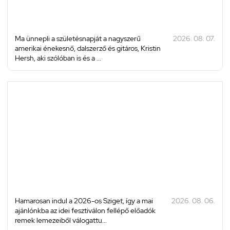
Ma ünnepli a születésnapját a nagyszerű
2026. 08. 07.
amerikai énekesnő, dalszerző és gitáros, Kristin
Hersh, aki szólóban is és a ...
Hamarosan indul a 2026-os Sziget, így a mai
2026. 08. 06.
ajánlónkba az idei fesztiválon fellépő előadók
remek lemezeiből válogattu...