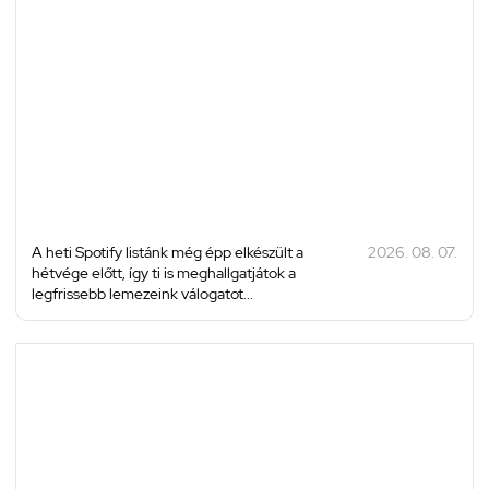
A heti Spotify listánk még épp elkészült a
2026. 08. 07.
hétvége előtt, így ti is meghallgatjátok a
legfrissebb lemezeink válogatot...