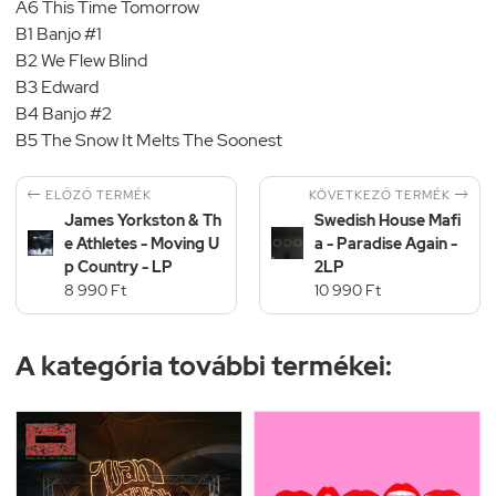
A6 This Time Tomorrow
B1 Banjo #1
B2 We Flew Blind
B3 Edward
B4 Banjo #2
B5 The Snow It Melts The Soonest


KÖVETKEZŐ TERMÉK
ELŐZŐ TERMÉK
James Yorkston & Th
Swedish House Mafi
e Athletes - Moving U
a - Paradise Again -
p Country - LP
2LP
8 990 Ft
10 990 Ft
A kategória további termékei: