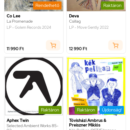
Rendelhető
Raktáron
Co Lee
Deva
La Promenade
Csillag
LP - Golem Records 2024
LP - Move Gently 2022
11 990 Ft
12 990 Ft
Raktáron
Raktáron
Újdonság!
Aphex Twin
Tövisházi Ambrus &
Preiszner Miklós
Selected Ambient Works 85-