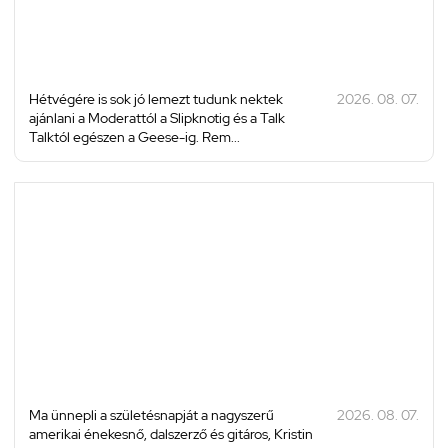
Hétvégére is sok jó lemezt tudunk nektek
2026. 08. 07.
ajánlani a Moderattól a Slipknotig és a Talk
Talktól egészen a Geese-ig. Rem...
Ma ünnepli a születésnapját a nagyszerű
2026. 08. 07.
amerikai énekesnő, dalszerző és gitáros, Kristin