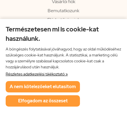
Vásárlói fiók
Bemutatkozunk
Elérhetőségeink
Természetesen mi is cookie-kat
Hírlevél
használunk.
Rendelési információk
Impresszum
A böngészés folytatásával jóváhagyod, hogy az oldal működéséhez
szükséges cookie-kat használjunk. A statisztikai, a marketing célú
Vissza a főoldalra
vagy a személyre szabással kapcsolatos cookie-kat csak a
hozzájárulásod után használjuk.
Részletes adatkezelési tájékoztató »
Neon Music Hungary Bt.
A nem kötelezőeket elutasítom
ÁSZF
Adatkezelési tájékoztató
Elfogadom az összeset