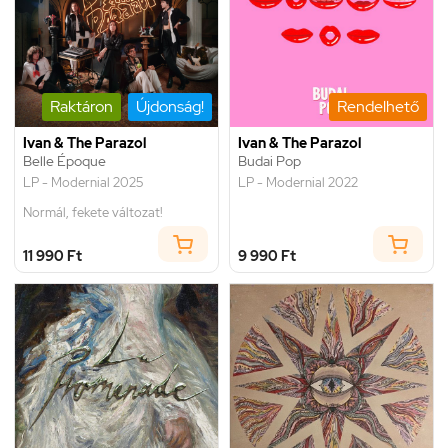
Raktáron
Újdonság!
Rendelhető
Ivan & The Parazol
Ivan & The Parazol
Belle Époque
Budai Pop
LP - Modernial 2025
LP - Modernial 2022
Normál, fekete változat!
11 990 Ft
9 990 Ft