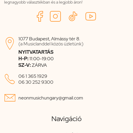
legnagyobb választékban és a legjobb áron!
1077 Budapest, Almássy tér 8.

(a Musiclanddel közös üzletünk)
NYITVATARTÁS
H-P:
11:00-19:00
SZ-V:
ZÁRVA

06 1 365 1929
06 30 252 9300

neonmusichungary@gmail.com
Navigáció