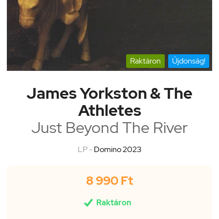
Raktáron
Újdonság!
James Yorkston & The
Athletes
Just Beyond The River
LP -
Domino 2023
8 990 Ft

Raktáron