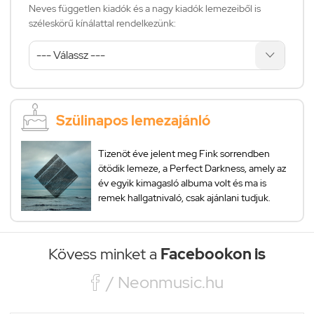
Neves független kiadók és a nagy kiadók lemezeiből is
széleskörű kínálattal rendelkezünk:
Szülinapos lemezajánló
Tizenöt éve jelent meg Fink sorrendben
ötödik lemeze, a Perfect Darkness, amely az
év egyik kimagasló albuma volt és ma is
remek hallgatnivaló, csak ajánlani tudjuk.
Kövess minket a
Facebookon is

/ Neonmusic.hu