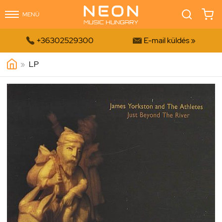
MENÜ


+36302529300
E-mail küldés »
»
LP