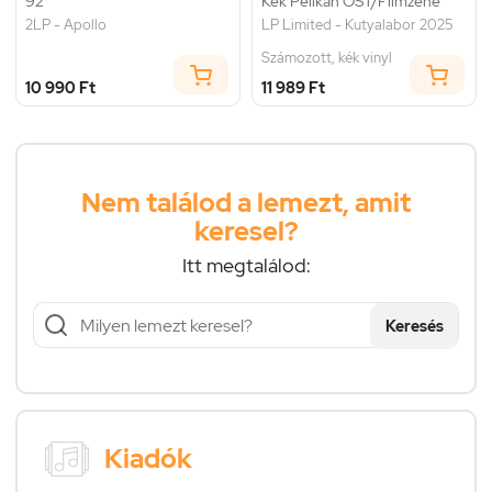
92
Kék Pelikan OST/Filmzene
2LP - Apollo
LP Limited - Kutyalabor 2025
Számozott, kék vinyl
10 990 Ft
11 989 Ft
Nem találod a lemezt, amit
keresel?
Itt megtalálod:
Keresés
Kiadók