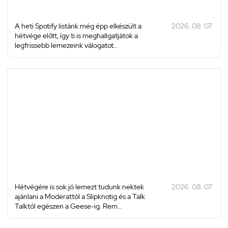
A heti Spotify listánk még épp elkészült a
2026. 08. 07.
hétvége előtt, így ti is meghallgatjátok a
legfrissebb lemezeink válogatot...
Hétvégére is sok jó lemezt tudunk nektek
2026. 08. 07.
ajánlani a Moderattól a Slipknotig és a Talk
Talktól egészen a Geese-ig. Rem...