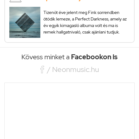
Tizenöt éve jelent meg Fink sorrendben
ötödik lemeze, a Perfect Darkness, amely az
év egyik kimagasló albuma volt és ma is
remek hallgatnivaló, csak ajánlani tudjuk.
Kövess minket a
Facebookon is

/ Neonmusic.hu