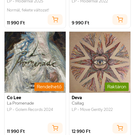
LP - Modernial 2025
LP - Modernial 2022
Normál, fekete változat!
11 990 Ft
9 990 Ft
Rendelhető
Raktáron
Co Lee
Deva
La Promenade
Csillag
LP - Golem Records 2024
LP - Move Gently 2022
11 990 Ft
12 990 Ft