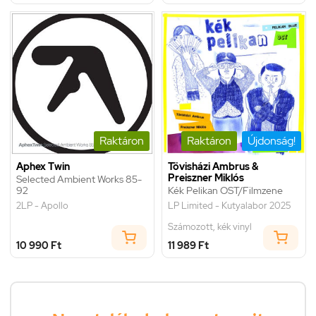
Raktáron
Raktáron
Újdonság!
Aphex Twin
Tövisházi Ambrus &
Preiszner Miklós
Selected Ambient Works 85-
92
Kék Pelikan OST/Filmzene
2LP - Apollo
LP Limited - Kutyalabor 2025
Számozott, kék vinyl
10 990 Ft
11 989 Ft