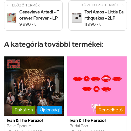


KÖVETKEZŐ TERMÉK
ELŐZŐ TERMÉK
Genevieve Artadi - F
Tori Amos - Little Ea
orever Forever - LP
rthquakes - 2LP
9 990 Ft
11 990 Ft
A kategória további termékei:
Raktáron
Újdonság!
Rendelhető
Ivan & The Parazol
Ivan & The Parazol
Belle Époque
Budai Pop