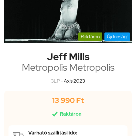
Raktáron
Újdonság!
Jeff Mills
Metropolis Metropolis
3LP -
Axis 2023
13 990 Ft

Raktáron
Várható szállítási idő: