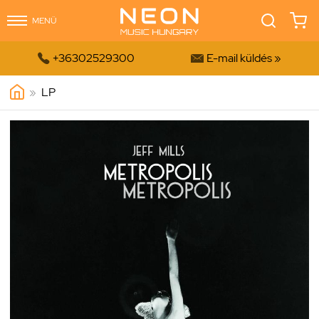
MENÜ


+36302529300
E-mail küldés »
»
LP