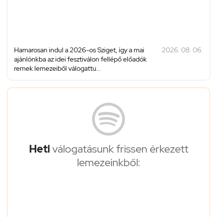
Hamarosan indul a 2026-os Sziget, így a mai
2026. 08. 06.
ajánlónkba az idei fesztiválon fellépő előadók
remek lemezeiből válogattu...
Heti
válogatásunk frissen érkezett
lemezeinkből: