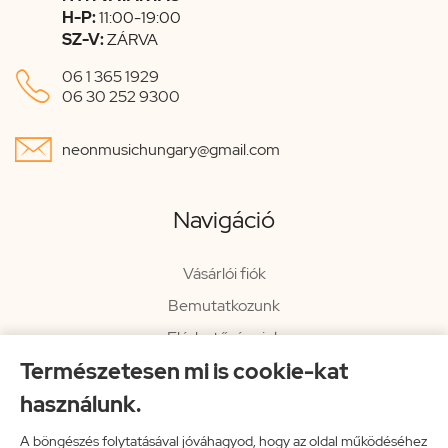
H-P:
11:00-19:00
SZ-V:
ZÁRVA

06 1 365 1929
06 30 252 9300

neonmusichungary@gmail.com
Navigáció
Vásárlói fiók
Bemutatkozunk
Elérhetőségeink
Természetesen mi is cookie-kat
Hírlevél
használunk.
Rendelési információk
Impresszum
A böngészés folytatásával jóváhagyod, hogy az oldal működéséhez