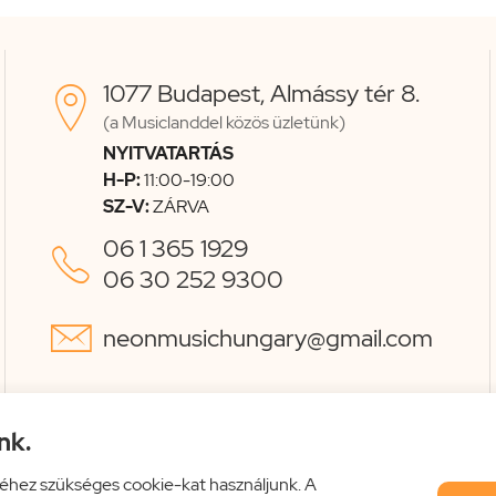
1077 Budapest, Almássy tér 8.

(a Musiclanddel közös üzletünk)
NYITVATARTÁS
H-P:
11:00-19:00
SZ-V:
ZÁRVA
06 1 365 1929

06 30 252 9300

neonmusichungary@gmail.com
nk.
éhez szükséges cookie-kat használjunk. A