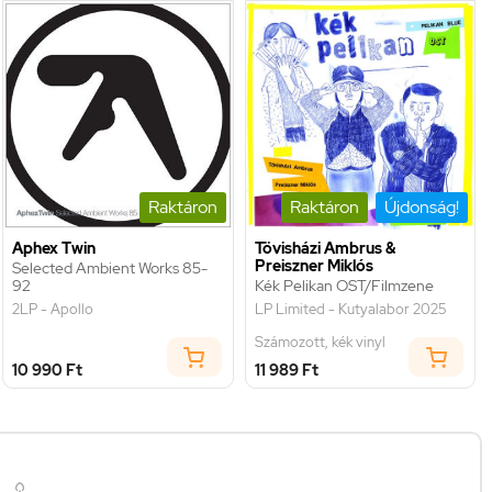
Raktáron
Raktáron
Újdonság!
Aphex Twin
Tövisházi Ambrus &
Preiszner Miklós
Selected Ambient Works 85-
92
Kék Pelikan OST/Filmzene
2LP - Apollo
LP Limited - Kutyalabor 2025
Számozott, kék vinyl
10 990 Ft
11 989 Ft