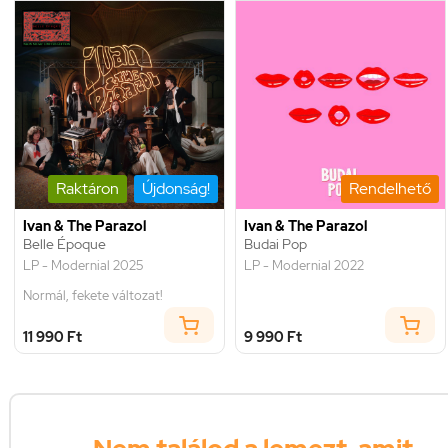
Raktáron
Újdonság!
Rendelhető
Ivan & The Parazol
Ivan & The Parazol
Belle Époque
Budai Pop
LP - Modernial 2025
LP - Modernial 2022
Normál, fekete változat!
11 990 Ft
9 990 Ft