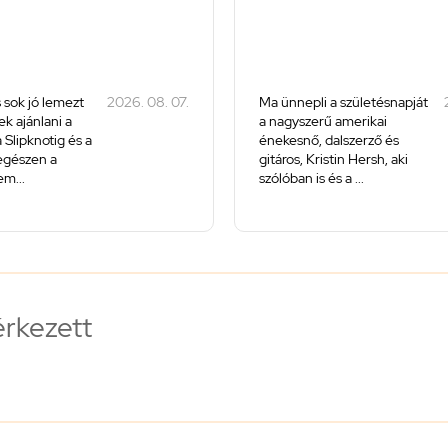
 sok jó lemezt
2026. 08. 07.
Ma ünnepli a születésnapját
k ajánlani a
a nagyszerű amerikai
 Slipknotig és a
énekesnő, dalszerző és
 egészen a
gitáros, Kristin Hersh, aki
m...
szólóban is és a ...
érkezett