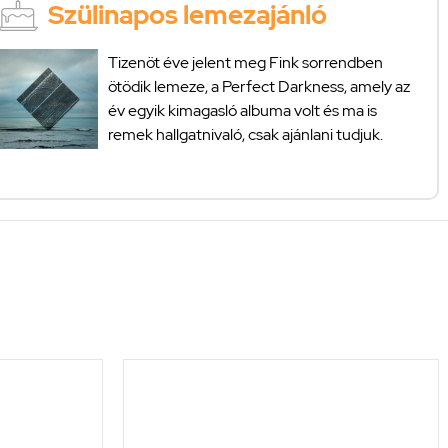
Szülinapos lemezajánló
Tizenöt éve jelent meg Fink sorrendben
ötödik lemeze, a Perfect Darkness, amely az
év egyik kimagasló albuma volt és ma is
remek hallgatnivaló, csak ajánlani tudjuk.