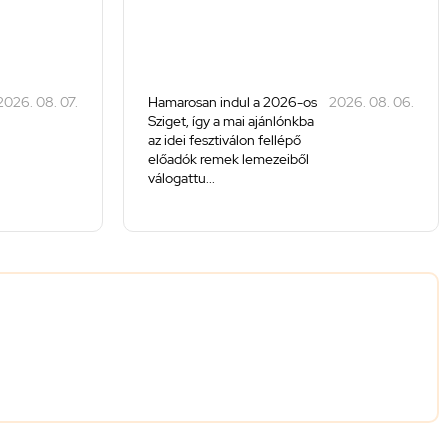
2026. 08. 07.
Hamarosan indul a 2026-os
2026. 08. 06.
Sziget, így a mai ajánlónkba
az idei fesztiválon fellépő
előadók remek lemezeiből
válogattu...