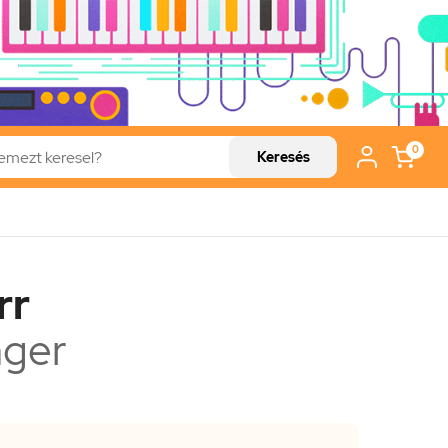
0
Keresés
rr
ger