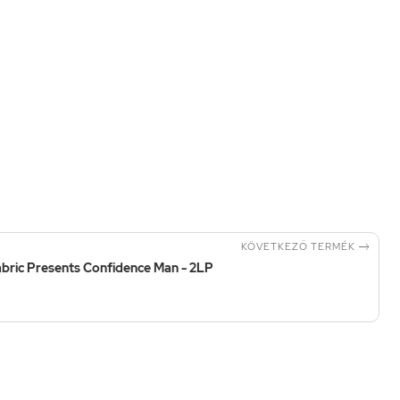

KÖVETKEZŐ TERMÉK
abric Presents Confidence Man - 2LP