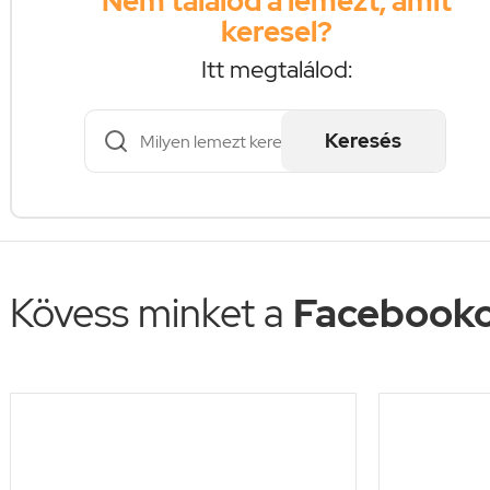
Nem találod a lemezt, amit
keresel?
Itt megtalálod:
Keresés
Kövess minket a
Facebooko