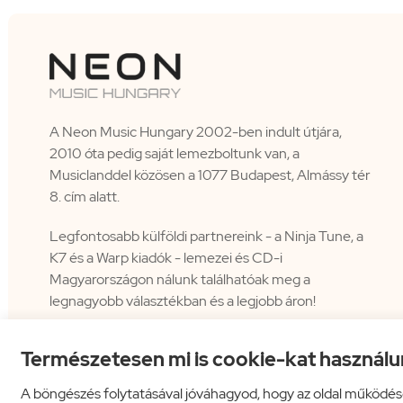
A Neon Music Hungary 2002-ben indult útjára,
2010 óta pedig saját lemezboltunk van, a
Musiclanddel közösen a 1077 Budapest, Almássy tér
8. cím alatt.
Legfontosabb külföldi partnereink - a Ninja Tune, a
K7 és a Warp kiadók - lemezei és CD-i
Magyarországon nálunk találhatóak meg a
legnagyobb választékban és a legjobb áron!
Természetesen mi is cookie-kat használu
A böngészés folytatásával jóváhagyod, hogy az oldal működés