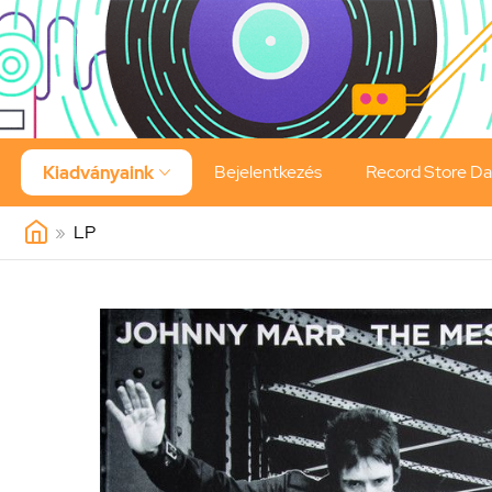
Bejelentkezés
Record Store D
Kiadványaink

»
LP