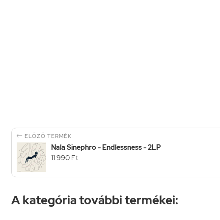

ELŐZŐ TERMÉK
Nala Sinephro - Endlessness - 2LP
11 990 Ft
A kategória további termékei: