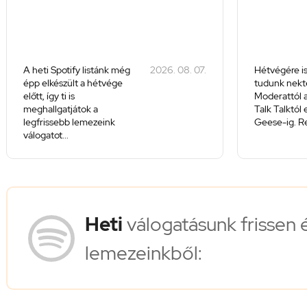
A heti Spotify listánk még
2026. 08. 07.
Hétvégére is
épp elkészült a hétvége
tudunk nekte
előtt, így ti is
Moderattól a
meghallgatjátok a
Talk Talktól
legfrissebb lemezeink
Geese-ig. Re
válogatot...
Heti
válogatásunk frissen 
lemezeinkből: