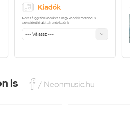
Kiadók
Neves független kiadók és a nagy kiadók lemezeiből is
széleskörű kínálattal rendelkezünk:
n is

/ Neonmusic.hu