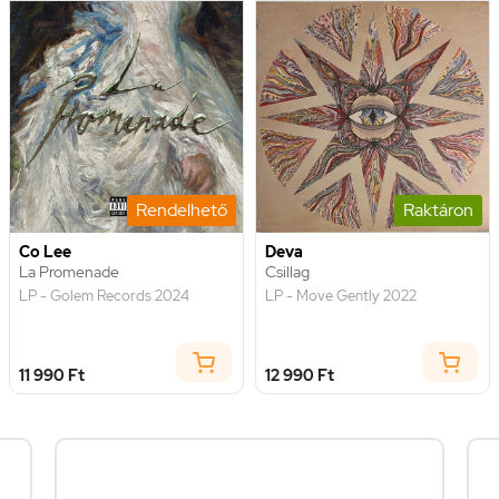
Rendelhető
Raktáron
Co Lee
Deva
La Promenade
Csillag
LP - Golem Records 2024
LP - Move Gently 2022
11 990 Ft
12 990 Ft