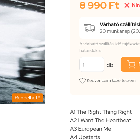
8 990 Ft

Nin
Várható szállítási
20 munkanap (2026
A várható szállítási idő tájékoz
határidők is
db
Kedvenceim közé teszem
Rendelhető
A1 The Right Thing Right
A2 I Want The Heartbeat
A3 European Me
A4 Upstarts