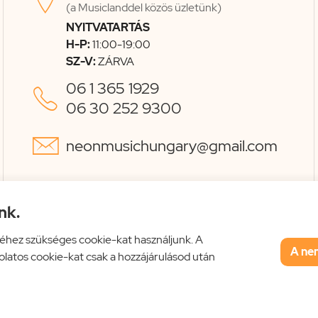
(a Musiclanddel közös üzletünk)
NYITVATARTÁS
H-P:
11:00-19:00
SZ-V:
ZÁRVA
06 1 365 1929

06 30 252 9300

neonmusichungary@gmail.com
nk.
éhez szükséges cookie-kat használjunk. A
A ne
solatos cookie-kat csak a hozzájárulásod után