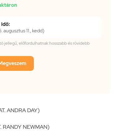
aktáron
 idő:
 augusztus 11., kedd)
tató jellegű, előfordulhatnak hosszabb és rövidebb
Megveszem
AT. ANDRA DAY)
T. RANDY NEWMAN)