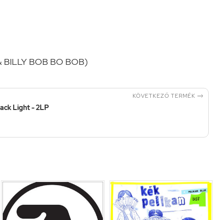
 & BILLY BOB BO BOB)

KÖVETKEZŐ TERMÉK
ack Light - 2LP