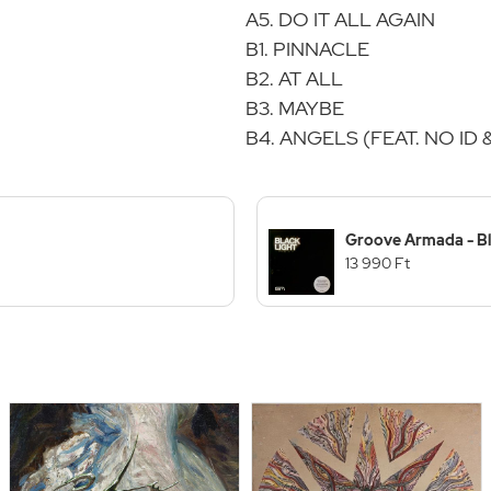
A5. DO IT ALL AGAIN
B1. PINNACLE
B2. AT ALL
B3. MAYBE
B4. ANGELS (FEAT. NO ID
Groove Armada - Bl
13 990 Ft