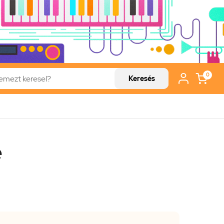
0
Keresés
e