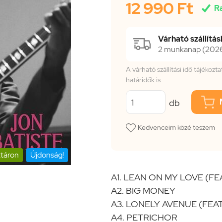
12 990 Ft

R
Várható szállítási
2 munkanap (2026.
A várható szállítási idő tájékoz
határidők is
db
Kedvenceim közé teszem
táron
Újdonság!
A1. LEAN ON MY LOVE (FE
A2. BIG MONEY
A3. LONELY AVENUE (FEA
A4. PETRICHOR