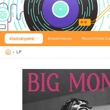
Bejelentkezés
Record Store D
Kiadványaink

»
LP