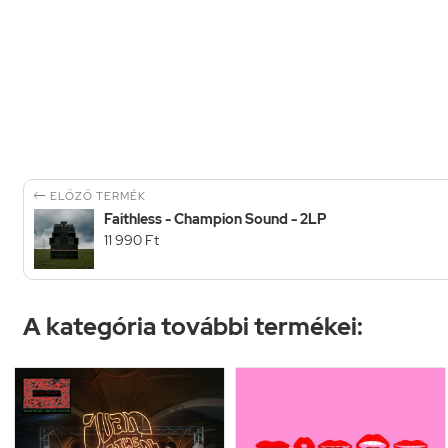

ELŐZŐ TERMÉK
Faithless - Champion Sound - 2LP
11 990 Ft
A kategória további termékei: