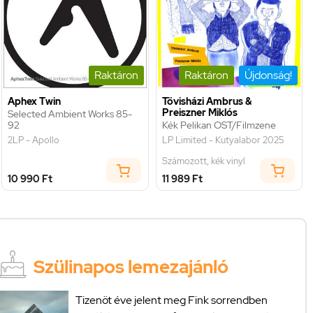
Raktáron
Raktáron
Újdonság!
Aphex Twin
Tövisházi Ambrus &
Preiszner Miklós
Selected Ambient Works 85-
92
Kék Pelikan OST/Filmzene
2LP - Apollo
LP Limited - Kutyalabor 2025
Számozott, kék vinyl
10 990 Ft
11 989 Ft
Szülinapos lemezajánló
Tizenöt éve jelent meg Fink sorrendben