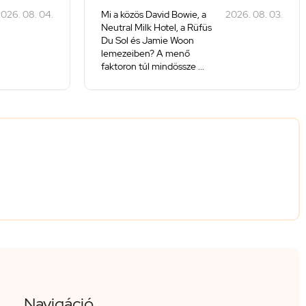
026. 08. 04.
Mi a közös David Bowie, a
2026. 08. 03.
Neutral Milk Hotel, a Rüfüs
Du Sol és Jamie Woon
lemezeiben? A menő
faktoron túl mindössze ...
Navigáció