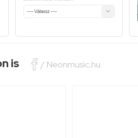
n is

/ Neonmusic.hu