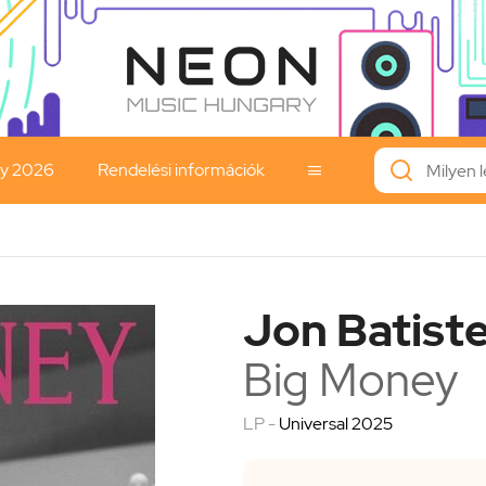
ay 2026
Rendelési információk

Jon Batist
Big Money
LP -
Universal 2025