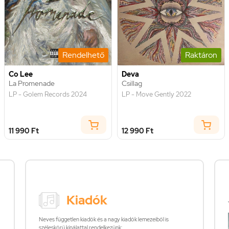
Rendelhető
Raktáron
Co Lee
Deva
La Promenade
Csillag
LP - Golem Records 2024
LP - Move Gently 2022
11 990 Ft
12 990 Ft
Kiadók
Neves független kiadók és a nagy kiadók lemezeiből is
széleskörű kínálattal rendelkezünk: