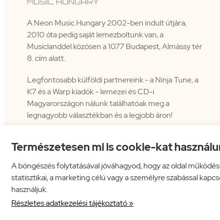
A Neon Music Hungary 2002-ben indult útjára,
2010 óta pedig saját lemezboltunk van, a
Musiclanddel közösen a 1077 Budapest, Almássy tér
8. cím alatt.
Legfontosabb külföldi partnereink - a Ninja Tune, a
K7 és a Warp kiadók - lemezei és CD-i
Magyarországon nálunk találhatóak meg a
legnagyobb választékban és a legjobb áron!
Természetesen mi is cookie-kat használu
A böngészés folytatásával jóváhagyod, hogy az oldal működés
statisztikai, a marketing célú vagy a személyre szabással kapc
használjuk.
Neon Music Hungary Bt.
ÁSZF
Adatkezelési tájékoztató
Részletes adatkezelési tájékoztató »