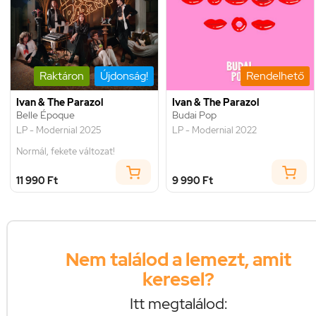
Raktáron
Újdonság!
Rendelhető
Ivan & The Parazol
Ivan & The Parazol
Belle Époque
Budai Pop
LP - Modernial 2025
LP - Modernial 2022
Normál, fekete változat!
11 990 Ft
9 990 Ft
Nem találod a lemezt, amit
keresel?
Itt megtalálod: