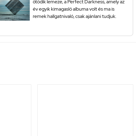
ötödik lemeze, a Perfect Darkness, amely az
év egyik kimagasló albuma volt és ma is
remek hallgatnivaló, csak ajánlani tudjuk.