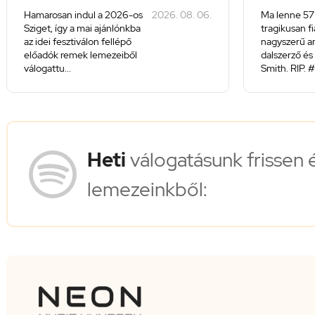
Hamarosan indul a 2026-os
2026. 08. 06.
Ma lenne 57
Sziget, így a mai ajánlónkba
tragikusan f
az idei fesztiválon fellépő
nagyszerű a
előadók remek lemezeiből
dalszerző és 
válogattu...
Smith. RIP. #
Heti
válogatásunk frissen 
lemezeinkből: