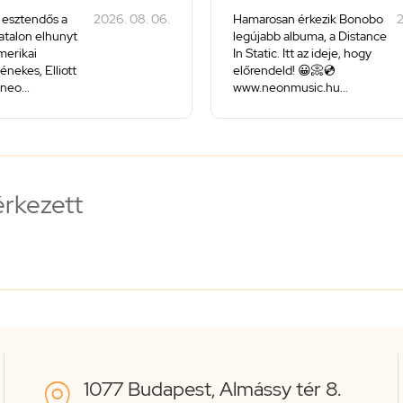
 esztendős a
2026. 08. 06.
Hamarosan érkezik Bonobo
2
iatalon elhunyt
legújabb albuma, a Distance
merikai
In Static. Itt az ideje, hogy
énekes, Elliott
előrendeld! 😀📀💿
neo...
www.neonmusic.hu...
érkezett
1077 Budapest, Almássy tér 8.
