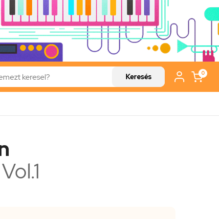
0
Keresés
n
 Vol.1