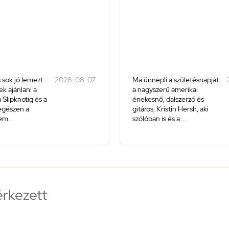
 sok jó lemezt
2026. 08. 07.
Ma ünnepli a születésnapját
k ajánlani a
a nagyszerű amerikai
 Slipknotig és a
énekesnő, dalszerző és
 egészen a
gitáros, Kristin Hersh, aki
m...
szólóban is és a ...
érkezett