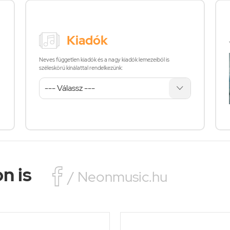
Kiadók
Neves független kiadók és a nagy kiadók lemezeiből is
széleskörű kínálattal rendelkezünk:
n is

/ Neonmusic.hu