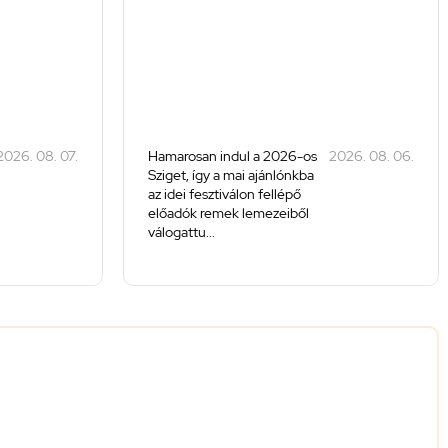
2026. 08. 07.
Hamarosan indul a 2026-os
2026. 08. 06.
Sziget, így a mai ajánlónkba
az idei fesztiválon fellépő
előadók remek lemezeiből
válogattu...