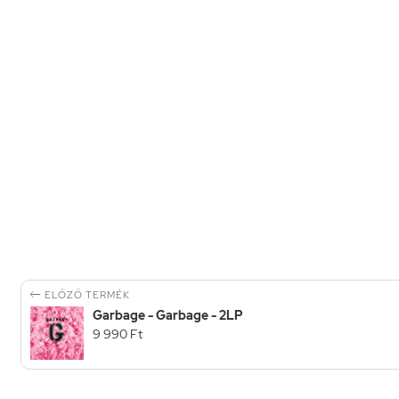

ELŐZŐ TERMÉK
Garbage - Garbage - 2LP
9 990 Ft