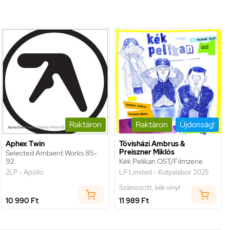
Raktáron
Raktáron
Újdonság!
Aphex Twin
Tövisházi Ambrus &
Preiszner Miklós
Selected Ambient Works 85-
92
Kék Pelikan OST/Filmzene
2LP - Apollo
LP Limited - Kutyalabor 2025
Számozott, kék vinyl
10 990 Ft
11 989 Ft