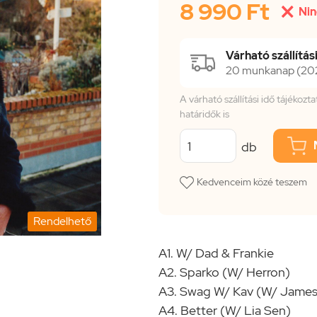
8 990 Ft

Nin
Várható szállítási
20 munkanap (2026
A várható szállítási idő tájékoz
határidők is
db
Kedvenceim közé teszem
Rendelhető
A1. W/ Dad & Frankie
A2. Sparko (W/ Herron)
A3. Swag W/ Kav (W/ James
A4. Better (W/ Lia Sen)