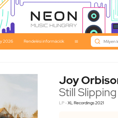
ay 2026
Rendelési információk

Joy Orbiso
Still Slipping
LP -
XL Recordings 2021