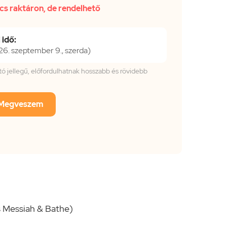
cs raktáron, de rendelhető
 idő:
. szeptember 9., szerda)
tató jellegű, előfordulhatnak hosszabb és rövidebb
Megveszem
 Messiah & Bathe)