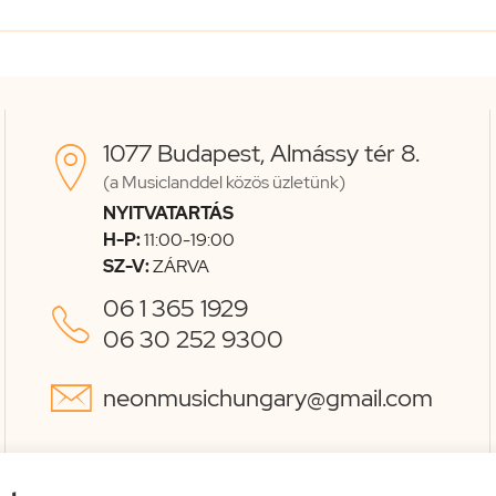
1077 Budapest, Almássy tér 8.

(a Musiclanddel közös üzletünk)
NYITVATARTÁS
H-P:
11:00-19:00
SZ-V:
ZÁRVA
06 1 365 1929

06 30 252 9300

neonmusichungary@gmail.com