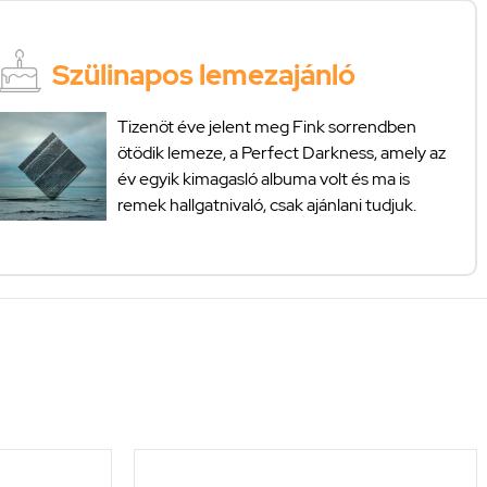
Szülinapos lemezajánló
Tizenöt éve jelent meg Fink sorrendben
ötödik lemeze, a Perfect Darkness, amely az
év egyik kimagasló albuma volt és ma is
remek hallgatnivaló, csak ajánlani tudjuk.