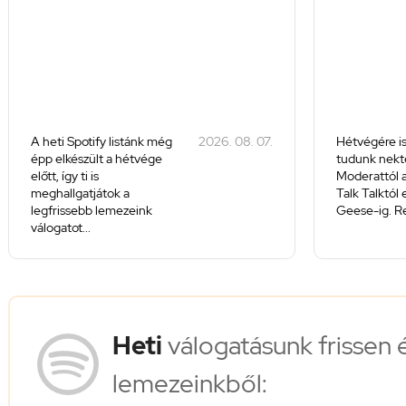
A heti Spotify listánk még
2026. 08. 07.
Hétvégére is
épp elkészült a hétvége
tudunk nekte
előtt, így ti is
Moderattól a
meghallgatjátok a
Talk Talktól
legfrissebb lemezeink
Geese-ig. Re
válogatot...
Heti
válogatásunk frissen 
lemezeinkből: