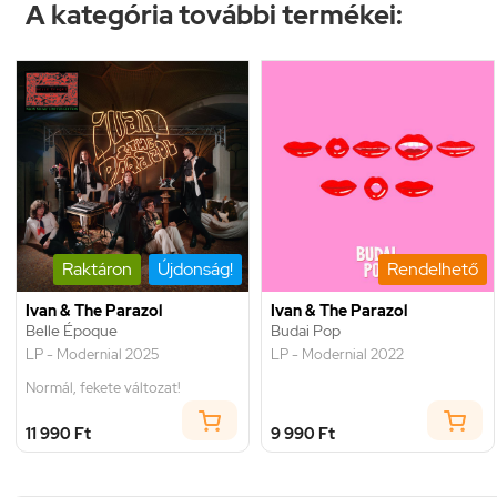
A kategória további termékei:
Raktáron
Újdonság!
Rendelhető
Ivan & The Parazol
Ivan & The Parazol
Belle Époque
Budai Pop
LP - Modernial 2025
LP - Modernial 2022
Normál, fekete változat!
11 990 Ft
9 990 Ft