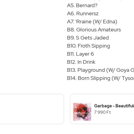
A5. Bernard?
A6. Runnersz
A7. 'Rraine (W/ Edna)
B8. Glorious Amateurs
B9. S Gets Jaded
B10. Froth Sipping
B11. Layer 6
B12. In Drink
B13. Playground (W/ Goya 
B14. Born Slipping (W/ Tyso
Garbage - Beautifu
7 990 Ft