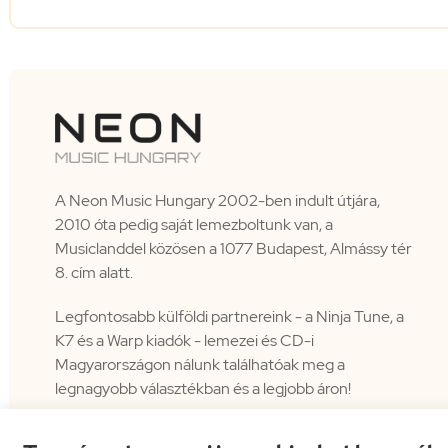
A Neon Music Hungary 2002-ben indult útjára,
2010 óta pedig saját lemezboltunk van, a
Musiclanddel közösen a 1077 Budapest, Almássy tér
8. cím alatt.
Legfontosabb külföldi partnereink - a Ninja Tune, a
K7 és a Warp kiadók - lemezei és CD-i
Magyarországon nálunk találhatóak meg a
legnagyobb választékban és a legjobb áron!