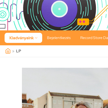
Bejelentkezés
Record Store D
Kiadványaink

»
LP