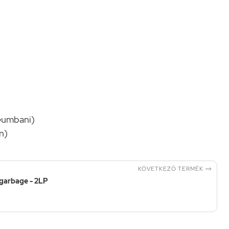
Gumbani)
n)

KÖVETKEZŐ TERMÉK
lgarbage - 2LP