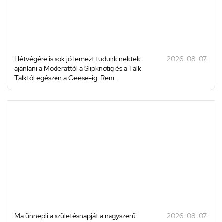
Hétvégére is sok jó lemezt tudunk nektek
2026. 08. 07.
ajánlani a Moderattól a Slipknotig és a Talk
Talktól egészen a Geese-ig. Rem...
Ma ünnepli a születésnapját a nagyszerű
2026. 08. 07.