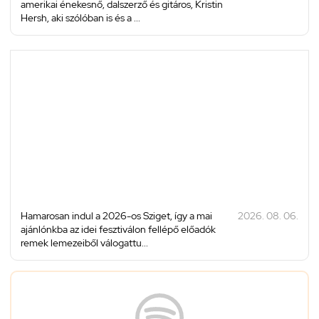
amerikai énekesnő, dalszerző és gitáros, Kristin
Hersh, aki szólóban is és a ...
Hamarosan indul a 2026-os Sziget, így a mai
2026. 08. 06.
ajánlónkba az idei fesztiválon fellépő előadók
remek lemezeiből válogattu...