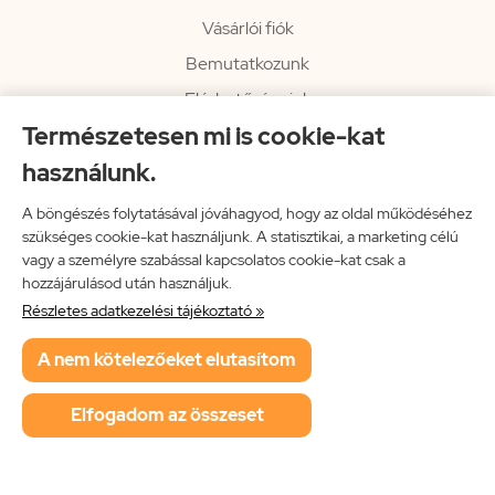
Vásárlói fiók
Bemutatkozunk
Elérhetőségeink
Természetesen mi is cookie-kat
Hírlevél
használunk.
Rendelési információk
Impresszum
A böngészés folytatásával jóváhagyod, hogy az oldal működéséhez
szükséges cookie-kat használjunk. A statisztikai, a marketing célú
Vissza a főoldalra
vagy a személyre szabással kapcsolatos cookie-kat csak a
hozzájárulásod után használjuk.
Részletes adatkezelési tájékoztató »
Neon Music Hungary Bt.
A nem kötelezőeket elutasítom
ÁSZF
Adatkezelési tájékoztató
Elfogadom az összeset