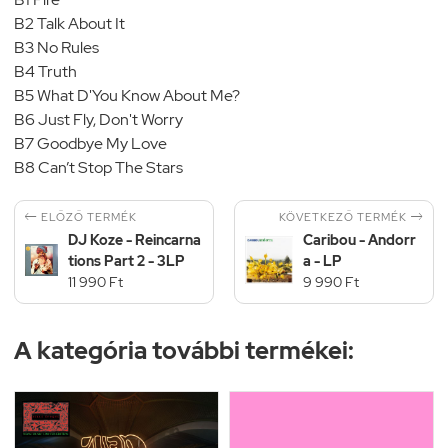
B2 Talk About It
B3 No Rules
B4 Truth
B5 What D'You Know About Me?
B6 Just Fly, Don't Worry
B7 Goodbye My Love
B8 Can’t Stop The Stars


KÖVETKEZŐ TERMÉK
ELŐZŐ TERMÉK
DJ Koze - Reincarna
Caribou - Andorr
tions Part 2 - 3LP
a - LP
11 990 Ft
9 990 Ft
A kategória további termékei: