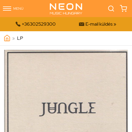
MENÜ


+36302529300
E-mail küldés »
»
LP