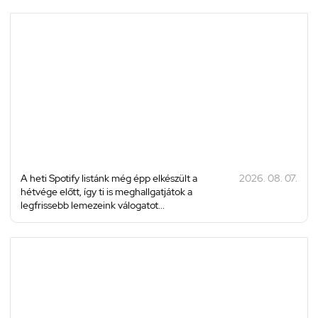
A heti Spotify listánk még épp elkészült a
2026. 08. 07.
hétvége előtt, így ti is meghallgatjátok a
legfrissebb lemezeink válogatot...