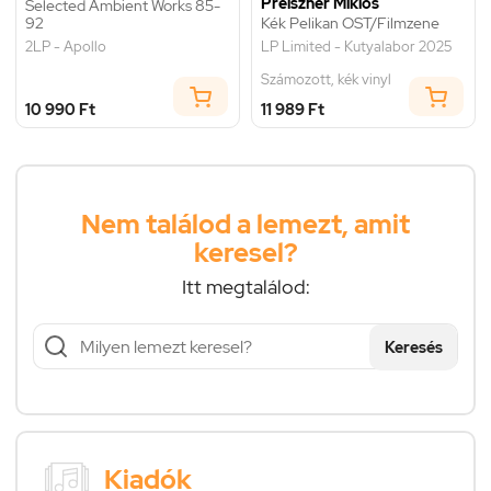
Preiszner Miklós
Selected Ambient Works 85-
92
Kék Pelikan OST/Filmzene
2LP - Apollo
LP Limited - Kutyalabor 2025
Számozott, kék vinyl
10 990 Ft
11 989 Ft
Nem találod a lemezt, amit
keresel?
Itt megtalálod:
Keresés
Kiadók