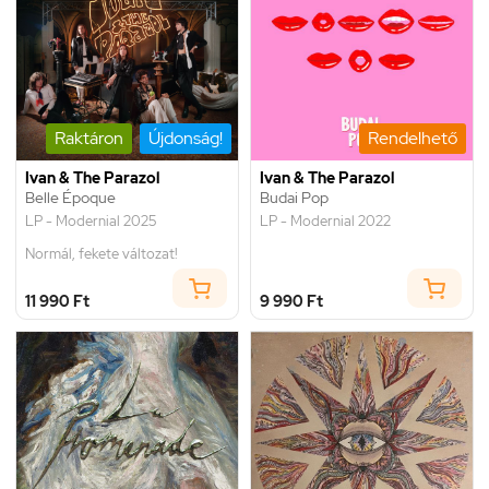
Raktáron
Újdonság!
Rendelhető
Ivan & The Parazol
Ivan & The Parazol
Belle Époque
Budai Pop
LP - Modernial 2025
LP - Modernial 2022
Normál, fekete változat!
11 990 Ft
9 990 Ft