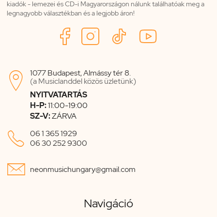
kiadók - lemezei és CD-i Magyarországon nálunk találhatóak meg a
legnagyobb választékban és a legjobb áron!
1077 Budapest, Almássy tér 8.

(a Musiclanddel közös üzletünk)
NYITVATARTÁS
H-P:
11:00-19:00
SZ-V:
ZÁRVA

06 1 365 1929
06 30 252 9300

neonmusichungary@gmail.com
Navigáció