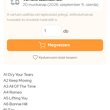
20 munkanap (2026. szeptember 9., szerda)
A várható szállítási idő tájékoztató jellegű, előfordulhatnak
hosszabb és rövidebb határidők is
db
Megveszem
Kedvenceim közé teszem
A1 Dry Your Tears
A2 Keep Moving
A3 All Of The Time
A4 Romeo
A5 Lifting You
A6 Bonnie Hill
B1 Fire