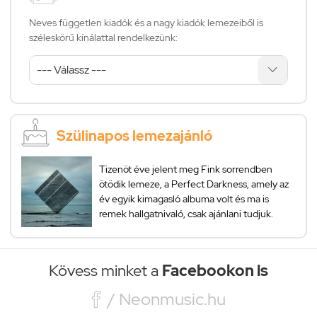
Neves független kiadók és a nagy kiadók lemezeiből is
széleskörű kínálattal rendelkezünk:
Szülinapos lemezajánló
Tizenöt éve jelent meg Fink sorrendben
ötödik lemeze, a Perfect Darkness, amely az
év egyik kimagasló albuma volt és ma is
remek hallgatnivaló, csak ajánlani tudjuk.
Kövess minket a
Facebookon is

/ Neonmusic.hu