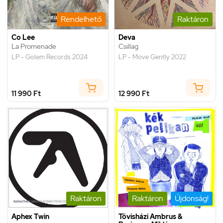
Rendelhető
Raktáron
Co Lee
Deva
La Promenade
Csillag
LP - Golem Records 2024
LP - Move Gently 2022
11 990 Ft
12 990 Ft
Raktáron
Raktáron
Újdonság!
Aphex Twin
Tövisházi Ambrus &