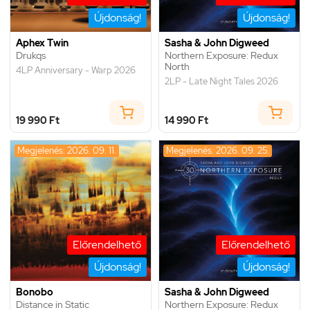
Újdonság!
Újdonság!
Aphex Twin
Sasha & John Digweed
Drukqs
Northern Exposure: Redux
North
4LP Anniversary - Warp 2026
2LP - Late Night Tales 2026
19 990 Ft
14 990 Ft
Megjelenés: 2026. 09. 11.
Megjelenés: 2026. 09. 25.
Előrendelhető
Előrendelhető
Újdonság!
Újdonság!
Bonobo
Sasha & John Digweed
Distance in Static
Northern Exposure: Redux