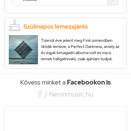
Szülinapos lemezajánló
Tizenöt éve jelent meg Fink sorrendben
ötödik lemeze, a Perfect Darkness, amely az
év egyik kimagasló albuma volt és ma is
remek hallgatnivaló, csak ajánlani tudjuk.
Kövess minket a
Facebookon is

/ Neonmusic.hu