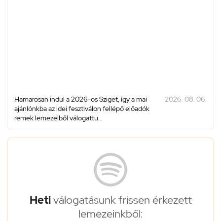
Hamarosan indul a 2026-os Sziget, így a mai
2026. 08. 06.
ajánlónkba az idei fesztiválon fellépő előadók
remek lemezeiből válogattu...
Heti
válogatásunk frissen érkezett
lemezeinkből: