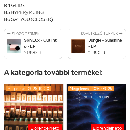
B4 GLIDE
B5 HYPER//RISING
B6 SAY YOU (CLOSER)


KÖVETKEZŐ TERMÉK
ELŐZŐ TERMÉK
Son Lux - Out Int
Jungle - Sunshine
o - LP
- LP
10 990 Ft
12 990 Ft
A kategória további termékei:
Megjelenés: 2026. 10. 30.
Megjelenés: 2026. 09. 25.
Előrendelhető
Előrendelhető