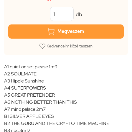
db
Megveszem
Kedvenceim közé teszem
A1 quiet on set please 1m9
A2 SOULMATE
A3 Hippie Sunshine
A4 SUPERPOWERS
A5 GREAT PRETENDER
A6 NOTHING BETTER THAN THIS
A7 mind palace 2m7
B1 SILVER APPLE EYES
B2 THE GURU AND THE CRYPTO TIME MACHINE
B3 npc 3m12