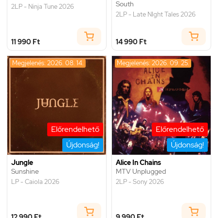
South
2LP - Ninja Tune 2026
2LP - Late NIght Tales 2026
11 990 Ft
14 990 Ft
Megjelenés: 2026. 08. 14.
Megjelenés: 2026. 09. 25.
Előrendelhető
Előrendelhető
Újdonság!
Újdonság!
Jungle
Alice In Chains
Sunshine
MTV Unplugged
LP - Caiola 2026
2LP - Sony 2026
12 990 Ft
9 990 Ft