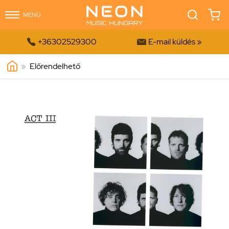
MENÜ


+36302529300
E-mail küldés »
»
Előrendelhető