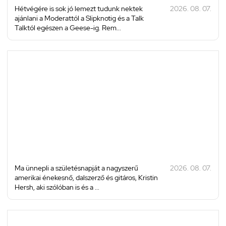
Hétvégére is sok jó lemezt tudunk nektek
2026. 08. 07.
ajánlani a Moderattól a Slipknotig és a Talk
Talktól egészen a Geese-ig. Rem...
Ma ünnepli a születésnapját a nagyszerű
2026. 08. 07.
amerikai énekesnő, dalszerző és gitáros, Kristin
Hersh, aki szólóban is és a ...