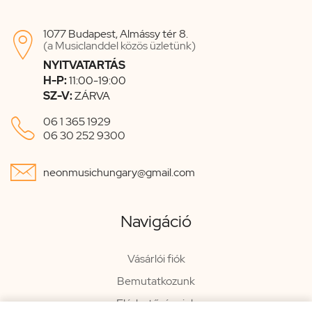
1077 Budapest, Almássy tér 8.

(a Musiclanddel közös üzletünk)
NYITVATARTÁS
H-P:
11:00-19:00
SZ-V:
ZÁRVA

06 1 365 1929
06 30 252 9300

neonmusichungary@gmail.com
Navigáció
Vásárlói fiók
Bemutatkozunk
Elérhetőségeink