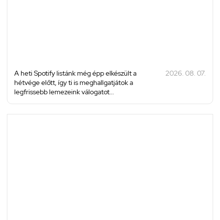
A heti Spotify listánk még épp elkészült a
2026. 08. 07.
hétvége előtt, így ti is meghallgatjátok a
legfrissebb lemezeink válogatot...