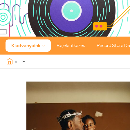
Bejelentkezés
Record Store D
Kiadványaink

»
LP