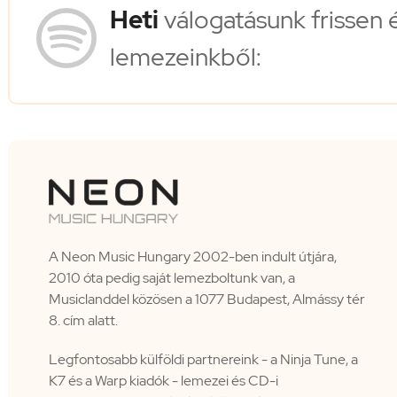
Heti
válogatásunk frissen 
lemezeinkből:
A Neon Music Hungary 2002-ben indult útjára,
2010 óta pedig saját lemezboltunk van, a
Musiclanddel közösen a 1077 Budapest, Almássy tér
8. cím alatt.
Legfontosabb külföldi partnereink - a Ninja Tune, a
K7 és a Warp kiadók - lemezei és CD-i