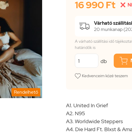
16 990 Ft

N
Várható szállítási
20 munkanap (202
A várható szállítási idő tájékoz
határidők is
db
Kedvenceim közé teszem
Rendelhető
A1. United In Grief
A2. N95
A3. Worldwide Steppers
A4. Die Hard Ft. Blxst & Am