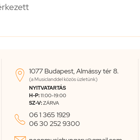
érkezett
1077 Budapest, Almássy tér 8.

(a Musiclanddel közös üzletünk)
NYITVATARTÁS
H-P:
11:00-19:00
SZ-V:
ZÁRVA
06 1 365 1929

06 30 252 9300