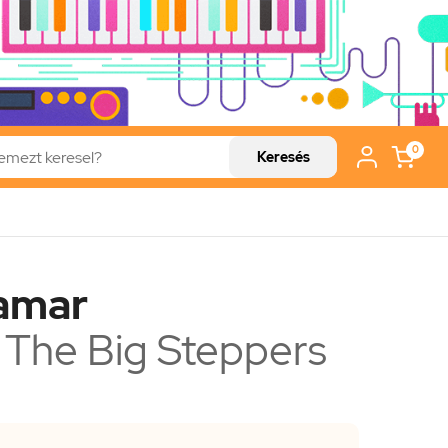
0
Keresés
amar
 The Big Steppers