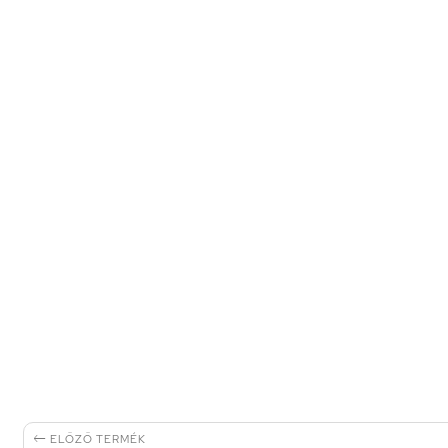

ELŐZŐ TERMÉK