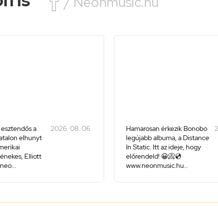

/ Neonmusic.hu
 esztendős a
2026. 08. 06.
Hamarosan érkezik Bonobo
2
iatalon elhunyt
legújabb albuma, a Distance
merikai
In Static. Itt az ideje, hogy
énekes, Elliott
előrendeld! 😀📀💿
neo...
www.neonmusic.hu...