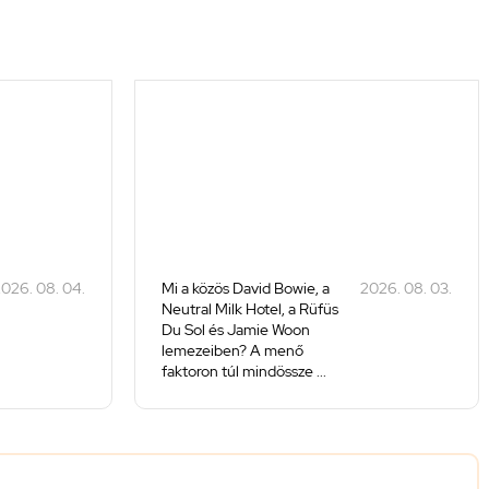
026. 08. 04.
Mi a közös David Bowie, a
2026. 08. 03.
Neutral Milk Hotel, a Rüfüs
Du Sol és Jamie Woon
lemezeiben? A menő
faktoron túl mindössze ...