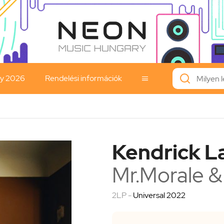
ay 2026
Rendelési információk

Kendrick L
Mr.Morale &
2LP -
Universal 2022