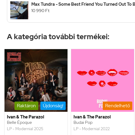
Max Tundra - Some Best Friend You Turned Out To B
10 990 Ft
A kategória további termékei:
Raktáron
Újdonság!
Rendelhető
Ivan & The Parazol
Ivan & The Parazol
Belle Époque
Budai Pop
LP - Modernial 2025
LP - Modernial 2022