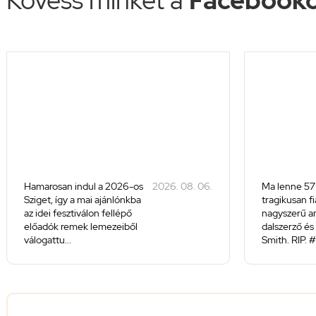
Hamarosan indul a 2026-os
2026. 08. 06.
Ma lenne 57
Sziget, így a mai ajánlónkba
tragikusan f
az idei fesztiválon fellépő
nagyszerű a
előadók remek lemezeiből
dalszerző és 
válogattu...
Smith. RIP. #