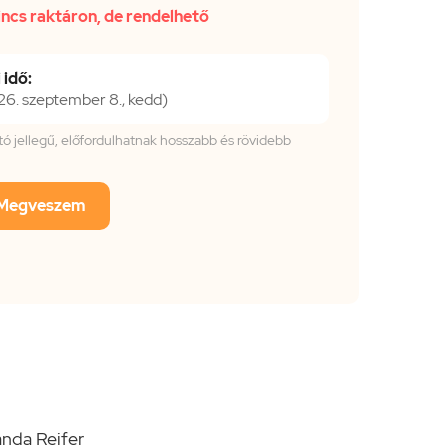
incs raktáron, de rendelhető
 idő:
6. szeptember 8., kedd)
tató jellegű, előfordulhatnak hosszabb és rövidebb
Megveszem
anda Reifer