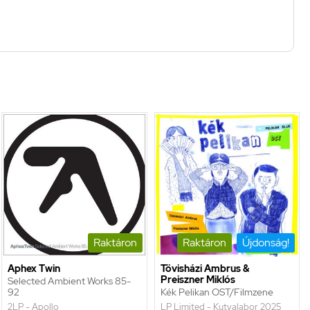
Raktáron
Raktáron
Újdonság!
Aphex Twin
Tövisházi Ambrus &
Preiszner Miklós
Selected Ambient Works 85-
92
Kék Pelikan OST/Filmzene
2LP - Apollo
LP Limited - Kutyalabor 2025