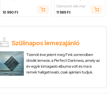
Számozott, kék vinyl
10 990 Ft
11 989 Ft
Szülinapos lemezajánló
Tizenöt éve jelent meg Fink sorrendben
ötödik lemeze, a Perfect Darkness, amely az
év egyik kimagasló albuma volt és ma is
remek hallgatnivaló, csak ajánlani tudjuk.