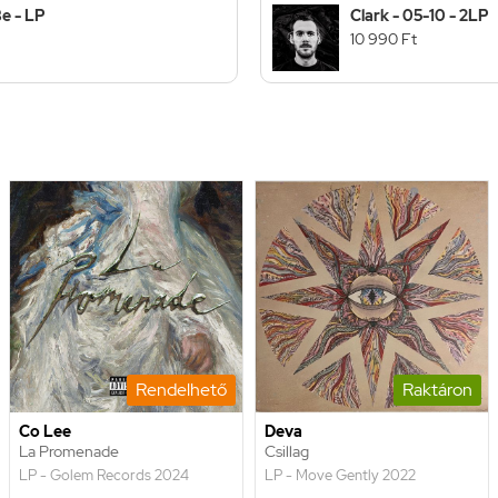
e - LP
Clark - 05-10 - 2LP
10 990 Ft
Rendelhető
Raktáron
Co Lee
Deva
La Promenade
Csillag
LP - Golem Records 2024
LP - Move Gently 2022