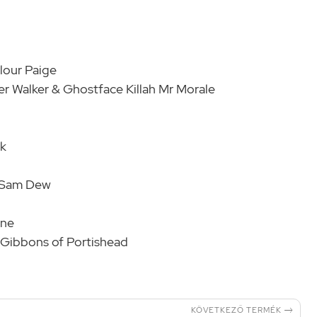
lour Paige
r Walker & Ghostface Killah Mr Morale
ck
& Sam Dew
one
 Gibbons of Portishead

KÖVETKEZŐ TERMÉK