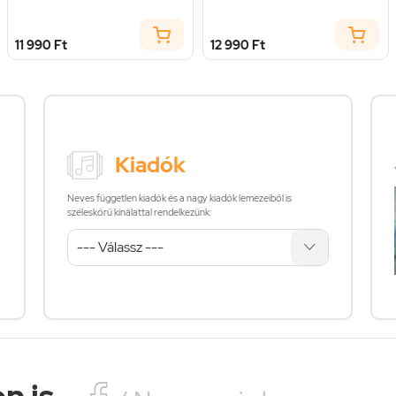
11 990 Ft
12 990 Ft
Kiadók
Neves független kiadók és a nagy kiadók lemezeiből is
széleskörű kínálattal rendelkezünk:
n is