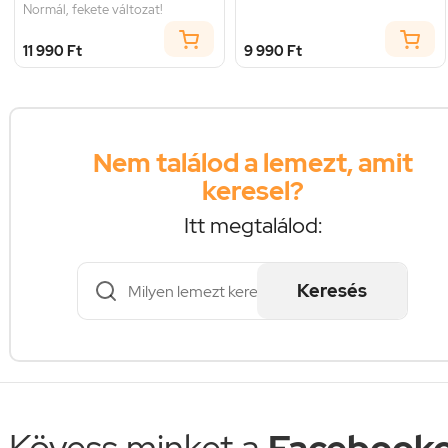
Normál, fekete változat!
11 990 Ft
9 990 Ft
Nem találod a lemezt, amit
keresel?
Itt megtalálod:
Keresés
Kövess minket a
Facebooko