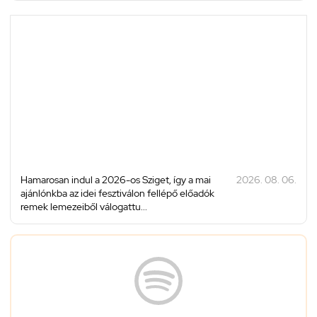
Hamarosan indul a 2026-os Sziget, így a mai
2026. 08. 06.
ajánlónkba az idei fesztiválon fellépő előadók
remek lemezeiből válogattu...