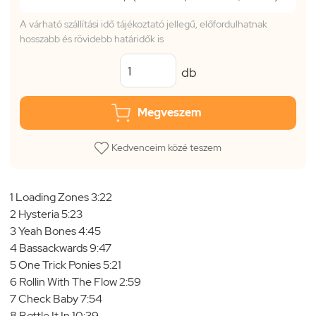
A várható szállítási idő tájékoztató jellegű, előfordulhatnak
hosszabb és rövidebb határidők is
db
Megveszem
Kedvenceim közé teszem
1 Loading Zones 3:22
2 Hysteria 5:23
3 Yeah Bones 4:45
4 Bassackwards 9:47
5 One Trick Ponies 5:21
6 Rollin With The Flow 2:59
7 Check Baby 7:54
8 Bottle It In 10:39