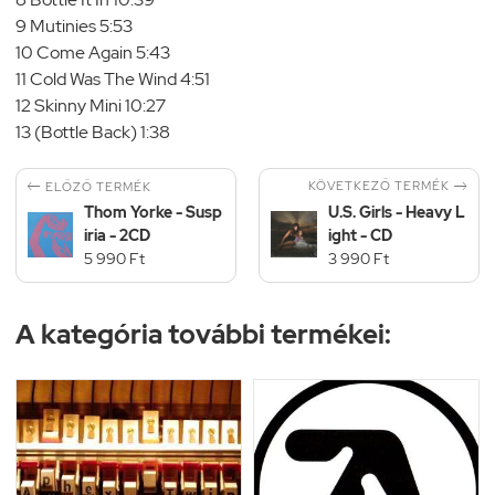
9 Mutinies 5:53
10 Come Again 5:43
11 Cold Was The Wind 4:51
12 Skinny Mini 10:27
13 (Bottle Back) 1:38


KÖVETKEZŐ TERMÉK
ELŐZŐ TERMÉK
Thom Yorke - Susp
U.S. Girls - Heavy L
iria - 2CD
ight - CD
5 990 Ft
3 990 Ft
A kategória további termékei: