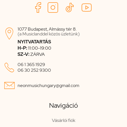
1077 Budapest, Almássy tér 8.

(a Musiclanddel közös üzletünk)
NYITVATARTÁS
H-P:
11:00-19:00
SZ-V:
ZÁRVA

06 1 365 1929
06 30 252 9300

neonmusichungary@gmail.com
Navigáció
Vásárlói fiók