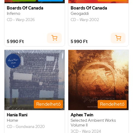
Boards Of Canada
Boards Of Canada
Inferno
Geogaddi
CD - Warp 2026
CD - Warp 2002
5 990 Ft
5 990 Ft
Rendelhető
Rendelhető
Hania Rani
Aphex Twin
Home
Selected Ambient Works
Volume II
CD - Gondwana 2020
3CD - Warp 2024