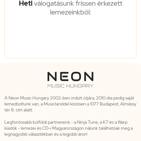
Heti
válogatásunk frissen érkezett
lemezeinkből:
A Neon Music Hungary 2002-ben indult útjára, 2010 óta pedig saját
lemezboltunk van, a Musiclanddel közösen a 1077 Budapest, Almássy
tér 8. cím alatt.
Legfontosabb külföldi partnereink - a Ninja Tune, a K7 és a Warp
kiadók - lemezei és CD-i Magyarországon nálunk találhatóak meg a
legnagyobb választékban és a legjobb áron!