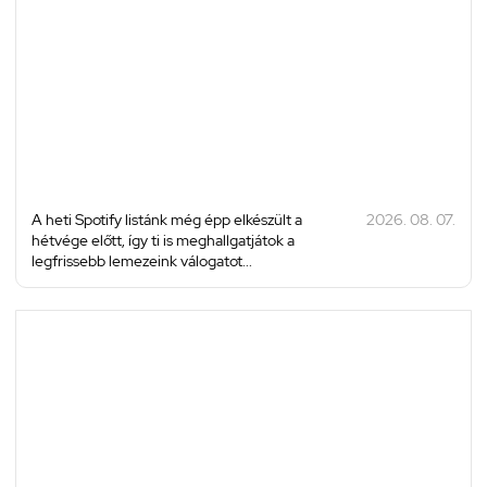
A heti Spotify listánk még épp elkészült a
2026. 08. 07.
hétvége előtt, így ti is meghallgatjátok a
legfrissebb lemezeink válogatot...