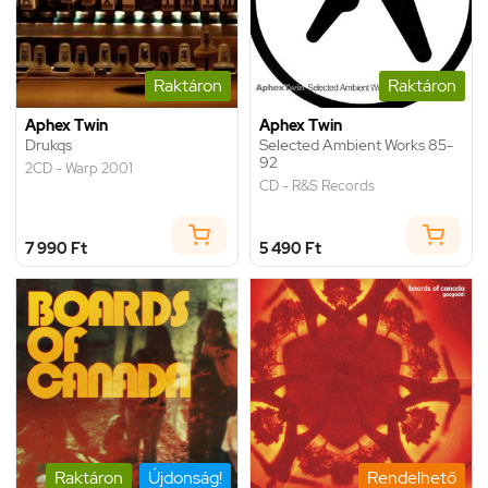
Raktáron
Raktáron
Aphex Twin
Aphex Twin
Drukqs
Selected Ambient Works 85-
92
2CD - Warp 2001
CD - R&S Records
7 990 Ft
5 490 Ft
Raktáron
Újdonság!
Rendelhető