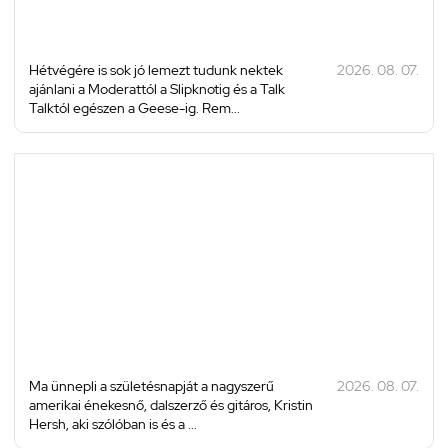
Hétvégére is sok jó lemezt tudunk nektek
2026. 08. 07.
ajánlani a Moderattól a Slipknotig és a Talk
Talktól egészen a Geese-ig. Rem...
Ma ünnepli a születésnapját a nagyszerű
2026. 08. 07.
amerikai énekesnő, dalszerző és gitáros, Kristin
Hersh, aki szólóban is és a ...