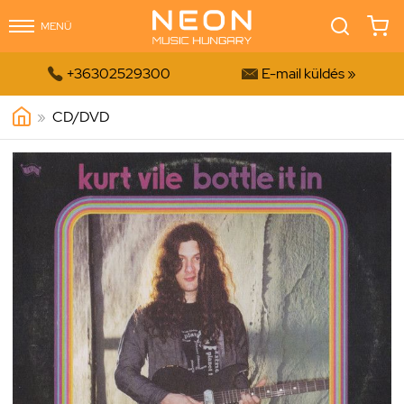
MENÜ


+36302529300
E-mail küldés »
»
CD/DVD