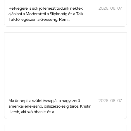
Hétvégére is sok jó lemezt tudunk nektek
2026. 08. 07.
ajánlani a Moderattól a Slipknotig és a Talk
Talktól egészen a Geese-ig. Rem...
Ma ünnepli a születésnapját a nagyszerű
2026. 08. 07.
amerikai énekesnő, dalszerző és gitáros, Kristin
Hersh, aki szólóban is és a ...