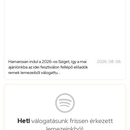
Hamarosan indul a 2026-os Sziget, így a mai
2026. 08. 06.
ajánlónkba az idei fesztiválon fellépő előadók
remek lemezeiből válogattu...
Heti
válogatásunk frissen érkezett
lemezeinkből: