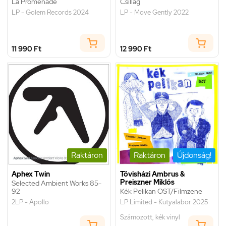
La Promenade
Csillag
LP - Golem Records 2024
LP - Move Gently 2022
11 990 Ft
12 990 Ft
Raktáron
Raktáron
Újdonság!
Aphex Twin
Tövisházi Ambrus &
Preiszner Miklós
Selected Ambient Works 85-
92
Kék Pelikan OST/Filmzene
2LP - Apollo
LP Limited - Kutyalabor 2025
Számozott, kék vinyl