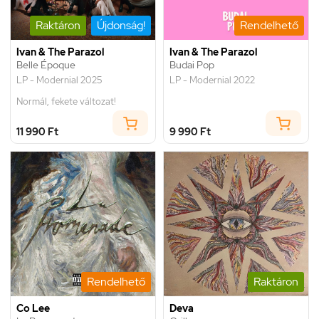
Raktáron
Újdonság!
Rendelhető
Ivan & The Parazol
Ivan & The Parazol
Belle Époque
Budai Pop
LP - Modernial 2025
LP - Modernial 2022
Normál, fekete változat!
11 990 Ft
9 990 Ft
Rendelhető
Raktáron
Co Lee
Deva