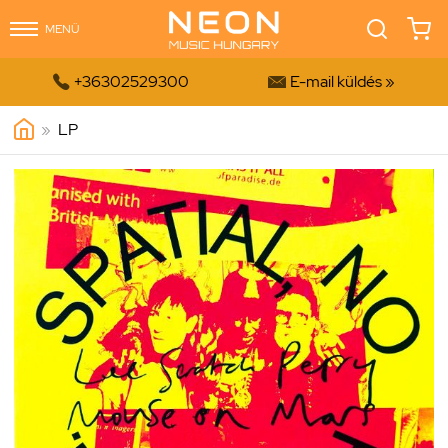
MENÜ


+36302529300
E-mail küldés »
»
LP