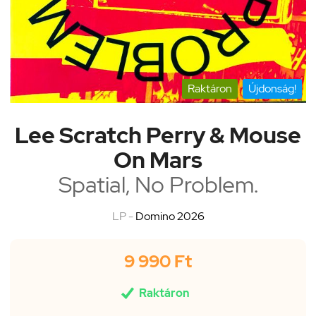
Raktáron
Újdonság!
Lee Scratch Perry & Mouse
On Mars
Spatial, No Problem.
LP -
Domino 2026
9 990 Ft

Raktáron