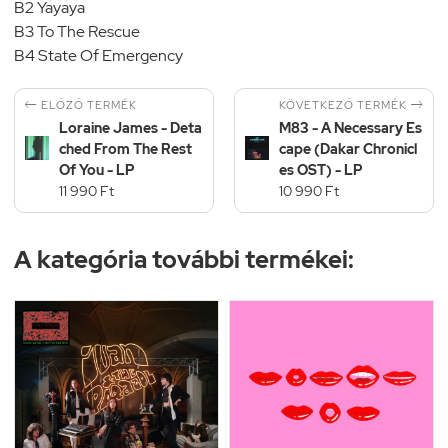
B2 Yayaya
B3 To The Rescue
B4 State Of Emergency


KÖVETKEZŐ TERMÉK
ELŐZŐ TERMÉK
Loraine James - Deta
M83 - A Necessary Es
ched From The Rest
cape (Dakar Chronicl
Of You - LP
es OST) - LP
11 990 Ft
10 990 Ft
A kategória további termékei: