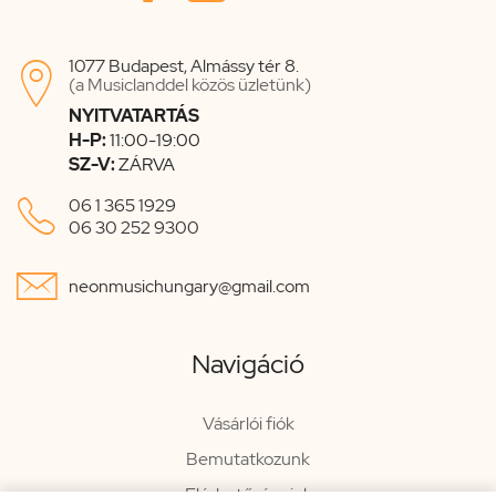
1077 Budapest, Almássy tér 8.

(a Musiclanddel közös üzletünk)
NYITVATARTÁS
H-P:
11:00-19:00
SZ-V:
ZÁRVA

06 1 365 1929
06 30 252 9300

neonmusichungary@gmail.com
Navigáció
Vásárlói fiók
Bemutatkozunk
Elérhetőségeink