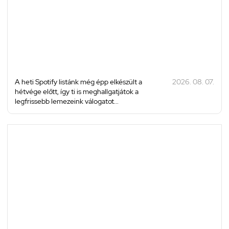
A heti Spotify listánk még épp elkészült a
2026. 08. 07.
hétvége előtt, így ti is meghallgatjátok a
legfrissebb lemezeink válogatot...