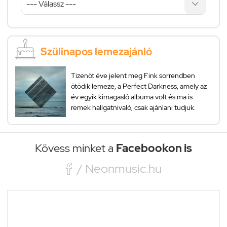
Szülinapos lemezajánló
Tizenöt éve jelent meg Fink sorrendben
ötödik lemeze, a Perfect Darkness, amely az
év egyik kimagasló albuma volt és ma is
remek hallgatnivaló, csak ajánlani tudjuk.
Kövess minket a
Facebookon is

/ Neonmusic.hu