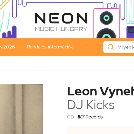
ay 2026
Rendelési információk

Leon Vyneh
DJ Kicks
CD -
!K7 Records