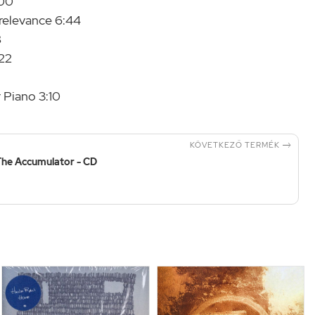
:00
relevance 6:44
8
:22
 Piano 3:10

KÖVETKEZŐ TERMÉK
The Accumulator - CD