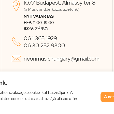
1077 Budapest, Almássy tér 8.

(a Musiclanddel közös üzletünk)
NYITVATARTÁS
H-P:
11:00-19:00
SZ-V:
ZÁRVA
06 1 365 1929

06 30 252 9300

neonmusichungary@gmail.com
nk.
éhez szükséges cookie-kat használjunk. A
A ne
solatos cookie-kat csak a hozzájárulásod után