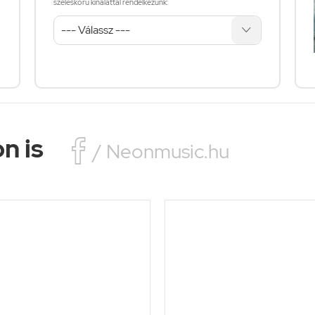
széleskörű kínálattal rendelkezünk:
n is

/ Neonmusic.hu