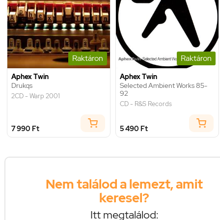
Raktáron
Raktáron
Aphex Twin
Aphex Twin
Drukqs
Selected Ambient Works 85-
92
2CD - Warp 2001
CD - R&S Records
7 990 Ft
5 490 Ft
Nem találod a lemezt, amit
keresel?
Itt megtalálod: