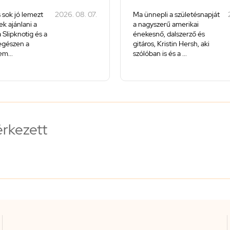
 sok jó lemezt
2026. 08. 07.
Ma ünnepli a születésnapját
k ajánlani a
a nagyszerű amerikai
 Slipknotig és a
énekesnő, dalszerző és
 egészen a
gitáros, Kristin Hersh, aki
m...
szólóban is és a ...
érkezett