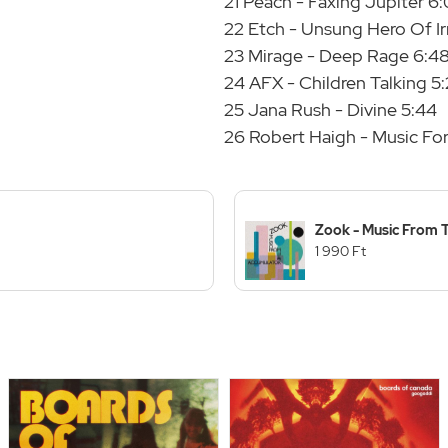
21 Peach - Faxing Jupiter 6
22 Etch - Unsung Hero Of Ir
23 Mirage - Deep Rage 6:4
24 AFX - Children Talking 5
25 Jana Rush - Divine 5:44
26 Robert Haigh - Music For
Zook - Music From 
1 990 Ft