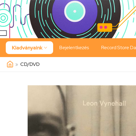
Bejelentkezés
Record Store D
Kiadványaink

»
CD/DVD