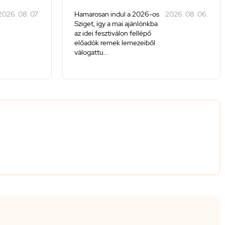
2026. 08. 07.
Hamarosan indul a 2026-os
2026. 08. 06.
Sziget, így a mai ajánlónkba
az idei fesztiválon fellépő
előadók remek lemezeiből
válogattu...