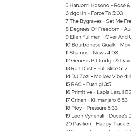
5 Haruomi Hosono - Rose
6 dgoHn - Force To 5:03
7 The Bygraves - Set Me Fr
8 Degrees Of Freedom - Aug
9 Ellen Fullman - Over And U
10 Bourbonese Qualk - Movi
11 Shamos - Nuws 4:08
12 Genesis P. Orridge & Dave
13 Run Dust - Full Slice 5:12
14 DJ Zozi - Mellow Vibe 4:
15 RAC - Fushigi 3:51
16 Primitive - Lapis Lazuli B
17 Crinan - Kilimanjaro 6:53
18 Ploy - Pressure 5:33
19 Leon Vynehall - Ducee’s 
20 Pavilion - Happy Track 5