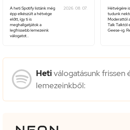
A heti Spotify listánk még
2026. 08. 07.
Hétvégére is
épp elkészült a hétvége
tudunk nekte
előtt, így ti is
Moderattól a
meghallgatjátok a
Talk Talktól
legfrissebb lemezeink
Geese-ig. Re
válogatot...
Heti
válogatásunk frissen 
lemezeinkből: