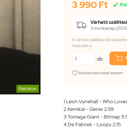
3 990 Ft

Ra
Várható szállítási
3 munkanap (2026.
A várható szállítási idő tájékoz
határidők is
db
Kedvenceim közé teszem
Raktáron
1 Leon Vynehall - Who Love
2 Kemikal - Genie 2:59
3 Tomaga Giant - Bitmap 5:1
4 De Fabriek - Loopy 2:15