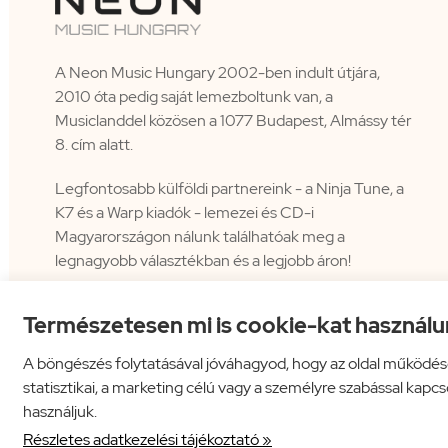
A Neon Music Hungary 2002-ben indult útjára,
2010 óta pedig saját lemezboltunk van, a
Musiclanddel közösen a 1077 Budapest, Almássy tér
8. cím alatt.
Legfontosabb külföldi partnereink - a Ninja Tune, a
K7 és a Warp kiadók - lemezei és CD-i
Magyarországon nálunk találhatóak meg a
legnagyobb választékban és a legjobb áron!
Természetesen mi is cookie-kat használu
A böngészés folytatásával jóváhagyod, hogy az oldal működés
statisztikai, a marketing célú vagy a személyre szabással kapc
használjuk.
Neon Music Hungary Bt.
ÁSZF
Adatkezelési tájékoztató
Részletes adatkezelési tájékoztató »