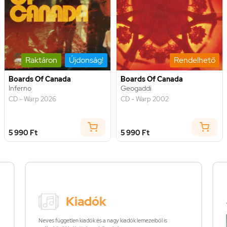
Raktáron
Újdonság!
Rendelhető
Boards Of Canada
Boards Of Canada
Inferno
Geogaddi
CD - Warp 2026
CD - Warp 2002
5 990 Ft
5 990 Ft
Kiadók
Neves független kiadók és a nagy kiadók lemezeiből is