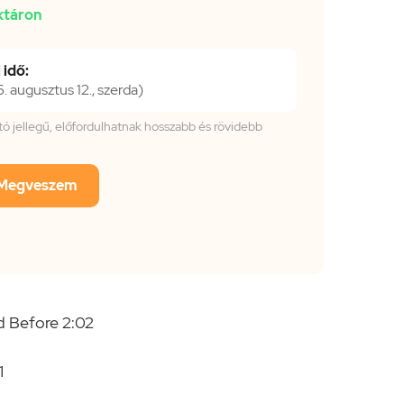
ktáron
 idő:
 augusztus 12., szerda)
tató jellegű, előfordulhatnak hosszabb és rövidebb
Megveszem
d Before 2:02
1