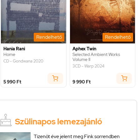
Rendelhető
Rendelhető
Hania Rani
Aphex Twin
Home
Selected Ambient Works
Volume II
CD - Gondwana 2020
3CD - Warp 2024
5 990 Ft
9 990 Ft
Szülinapos lemezajánló
Tizenöt éve jelent meg Fink sorrendben