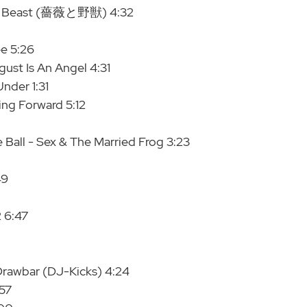
 & Beast (薔薇と野獣) 4:32
ee 5:26
ust Is An Angel 4:31
nder 1:31
ng Forward 5:12
 Ball - Sex & The Married Frog 3:23
49
2 6:47
Drawbar (DJ-Kicks) 4:24
:57