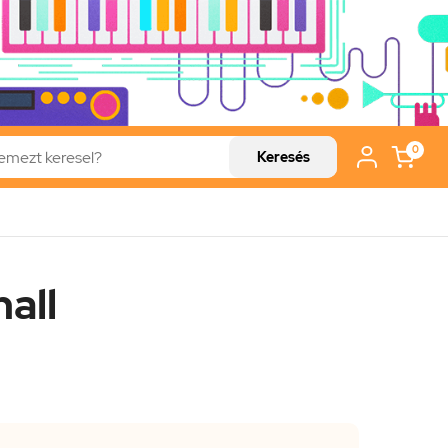
0
Keresés
all