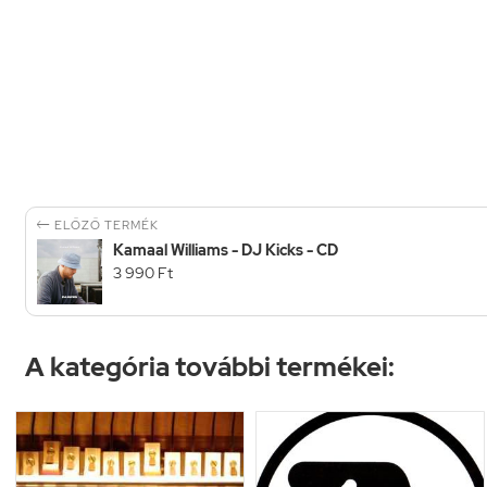

ELŐZŐ TERMÉK
Kamaal Williams - DJ Kicks - CD
3 990 Ft
A kategória további termékei: