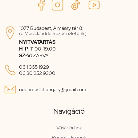
1077 Budapest, Almássy tér 8.

(a Musiclanddel közös üzletünk)
NYITVATARTÁS
H-P:
11:00-19:00
SZ-V:
ZÁRVA

06 1 365 1929
06 30 252 9300

neonmusichungary@gmail.com
Navigáció
Vásárlói fiók
Bemutatkozunk