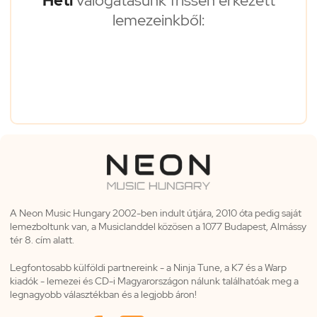
Heti
válogatásunk frissen érkezett
lemezeinkből:
A Neon Music Hungary 2002-ben indult útjára, 2010 óta pedig saját
lemezboltunk van, a Musiclanddel közösen a 1077 Budapest, Almássy
tér 8. cím alatt.
Legfontosabb külföldi partnereink - a Ninja Tune, a K7 és a Warp
kiadók - lemezei és CD-i Magyarországon nálunk találhatóak meg a
legnagyobb választékban és a legjobb áron!