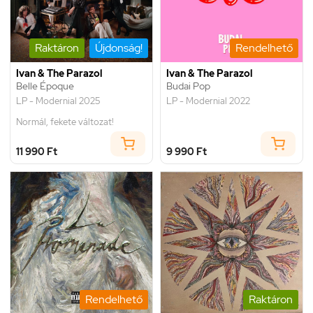
Raktáron
Újdonság!
Rendelhető
Ivan & The Parazol
Ivan & The Parazol
Belle Époque
Budai Pop
LP - Modernial 2025
LP - Modernial 2022
Normál, fekete változat!
11 990 Ft
9 990 Ft
Rendelhető
Raktáron