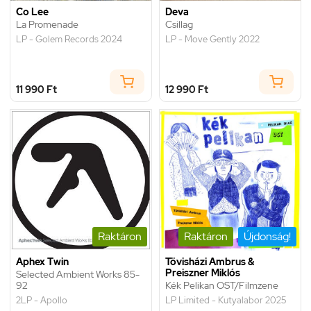
Co Lee
Deva
La Promenade
Csillag
LP - Golem Records 2024
LP - Move Gently 2022
11 990 Ft
12 990 Ft
Raktáron
Raktáron
Újdonság!
Aphex Twin
Tövisházi Ambrus &
Preiszner Miklós
Selected Ambient Works 85-
92
Kék Pelikan OST/Filmzene
2LP - Apollo
LP Limited - Kutyalabor 2025