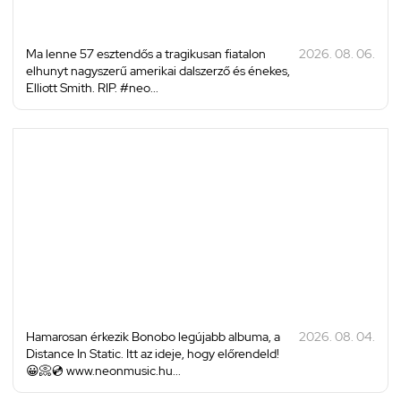
Ma lenne 57 esztendős a tragikusan fiatalon
2026. 08. 06.
elhunyt nagyszerű amerikai dalszerző és énekes,
Elliott Smith. RIP. #neo...
Hamarosan érkezik Bonobo legújabb albuma, a
2026. 08. 04.
Distance In Static. Itt az ideje, hogy előrendeld!
😀📀💿 www.neonmusic.hu...