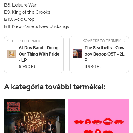
B8. Leisure War
B9. King of the Crooks
B10. Acid Crop
B11. New Planets New Undoings


KÖVETKEZŐ TERMÉK
ELŐZŐ TERMÉK
Al-Dos Band - Doing
The Seatbelts - Cow
Our Thing With Pride
boy Bebop OST - 2L
- LP
P
6 990 Ft
11 990 Ft
A kategória további termékei: