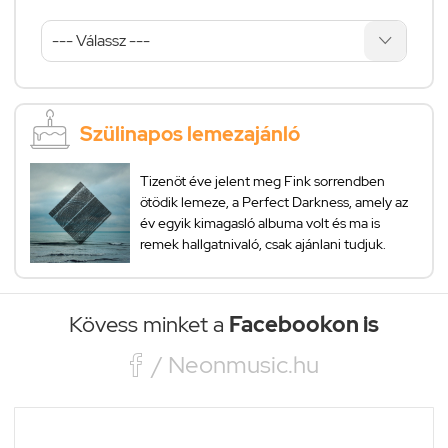
Szülinapos lemezajánló
Tizenöt éve jelent meg Fink sorrendben
ötödik lemeze, a Perfect Darkness, amely az
év egyik kimagasló albuma volt és ma is
remek hallgatnivaló, csak ajánlani tudjuk.
Kövess minket a
Facebookon is

/ Neonmusic.hu