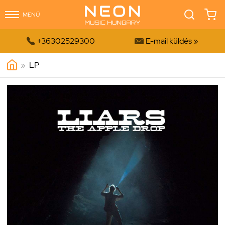
MENÜ


+36302529300
E-mail küldés »
»
LP