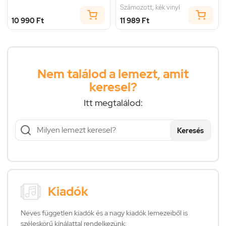
Számozott, kék vinyl
10 990 Ft
11 989 Ft
Nem találod a lemezt, amit
keresel?
Itt megtalálod:
Keresés
Kiadók
Neves független kiadók és a nagy kiadók lemezeiből is
széleskörű kínálattal rendelkezünk: