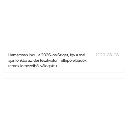
Hamarosan indul a 2026-os Sziget, így a mai
2026. 08. 06.
ajánlónkba az idei fesztiválon fellépő előadók
remek lemezeiből válogattu...