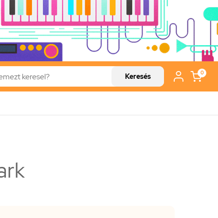
0
Keresés
ark