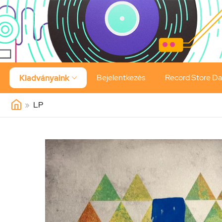
Bejelentkezés
Record Store D
Kiadványaink

»
LP