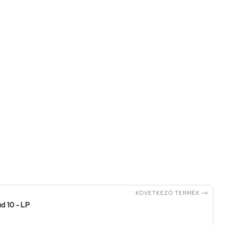

KÖVETKEZŐ TERMÉK
d 10 - LP