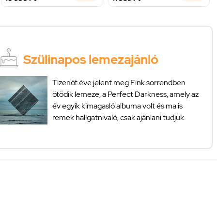
Szülinapos lemezajánló
Tizenöt éve jelent meg Fink sorrendben
ötödik lemeze, a Perfect Darkness, amely az
év egyik kimagasló albuma volt és ma is
remek hallgatnivaló, csak ajánlani tudjuk.