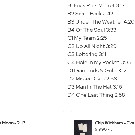
B1 Frick Park Market 3:17
B2 Smile Back 2:42
B3 Under The Weather 4:20
B4 Of The Soul 3:33
C1 My Team 2:25
C2 Up All Night 3:29
C3 Loitering 3:11
C4 Hole In My Pocket 0:35
D1 Diamonds & Gold 3:17
D2 Missed Calls 2:58
D3 Man In The Hat 3:16
D4 One Last Thing 2:58
e Moon - 2LP
Chip Wickham - Clou
9 990 Ft