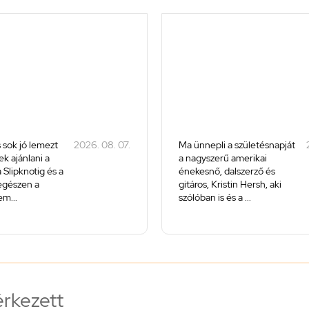
 sok jó lemezt
2026. 08. 07.
Ma ünnepli a születésnapját
k ajánlani a
a nagyszerű amerikai
 Slipknotig és a
énekesnő, dalszerző és
 egészen a
gitáros, Kristin Hersh, aki
m...
szólóban is és a ...
érkezett