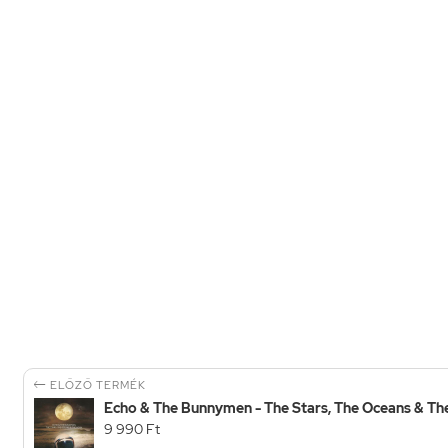

ELŐZŐ TERMÉK
Echo & The Bunnymen - The Stars, The Oceans & Th
9 990 Ft