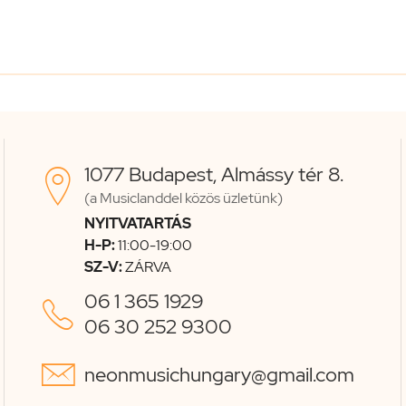
1077 Budapest, Almássy tér 8.

(a Musiclanddel közös üzletünk)
NYITVATARTÁS
H-P:
11:00-19:00
SZ-V:
ZÁRVA
06 1 365 1929

06 30 252 9300

neonmusichungary@gmail.com