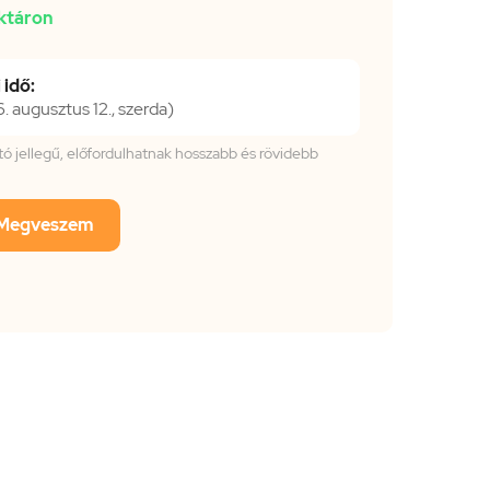
ktáron
 idő:
 augusztus 12., szerda)
tató jellegű, előfordulhatnak hosszabb és rövidebb
Megveszem