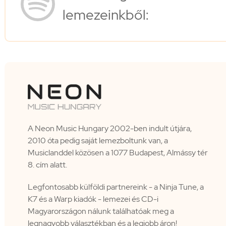
lemezeinkből:
A Neon Music Hungary 2002-ben indult útjára,
2010 óta pedig saját lemezboltunk van, a
Musiclanddel közösen a 1077 Budapest, Almássy tér
8. cím alatt.
Legfontosabb külföldi partnereink - a Ninja Tune, a
K7 és a Warp kiadók - lemezei és CD-i
Magyarországon nálunk találhatóak meg a
legnagyobb választékban és a legjobb áron!