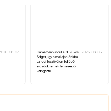
2026. 08. 07.
Hamarosan indul a 2026-os
2026. 08. 06.
Sziget, így a mai ajánlónkba
az idei fesztiválon fellépő
előadók remek lemezeiből
válogattu...