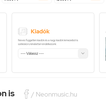
Kiadók
Neves független kiadók és a nagy kiadók lemezeiből is
széleskörű kínálattal rendelkezünk:
n is

/ Neonmusic.hu