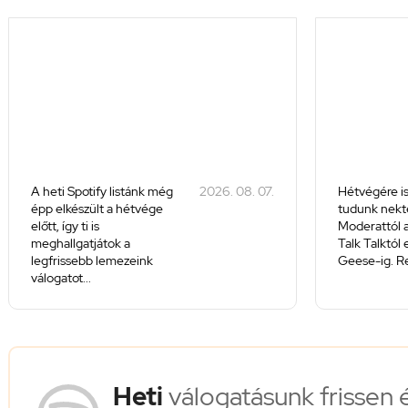
A heti Spotify listánk még
2026. 08. 07.
Hétvégére is
épp elkészült a hétvége
tudunk nekte
előtt, így ti is
Moderattól a
meghallgatjátok a
Talk Talktól
legfrissebb lemezeink
Geese-ig. Re
válogatot...
Heti
válogatásunk frissen 