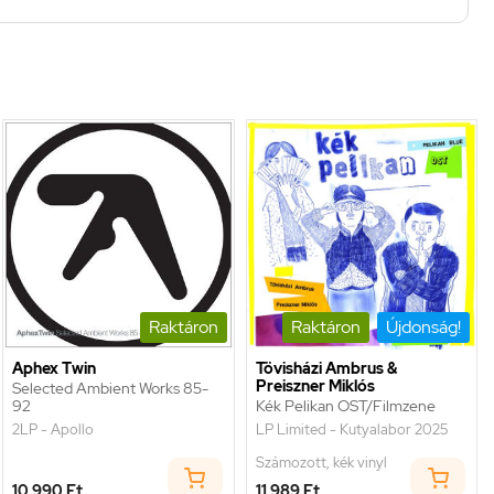
Raktáron
Raktáron
Újdonság!
Aphex Twin
Tövisházi Ambrus &
Preiszner Miklós
Selected Ambient Works 85-
92
Kék Pelikan OST/Filmzene
2LP - Apollo
LP Limited - Kutyalabor 2025
Számozott, kék vinyl
10 990 Ft
11 989 Ft