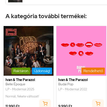
A kategória további termékei:
Raktáron
Újdonság!
Rendelhető
Ivan & The Parazol
Ivan & The Parazol
Belle Époque
Budai Pop
LP - Modernial 2025
LP - Modernial 2022
Normál, fekete változat!
11 990 Ft
9 990 Ft