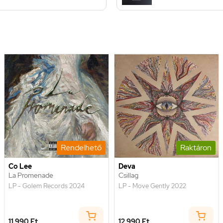
Rendelhető
Raktáron
Co Lee
Deva
La Promenade
Csillag
LP - Golem Records 2024
LP - Move Gently 2022
11 990 Ft
12 990 Ft