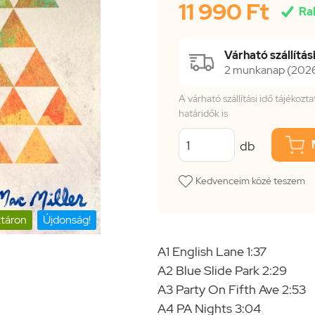
11 990 Ft

Ra
Várható szállítási
2 munkanap (2026.
A várható szállítási idő tájékoz
határidők is
db
Kedvenceim közé teszem
táron
Újdonság!
A1 English Lane 1:37
A2 Blue Slide Park 2:29
A3 Party On Fifth Ave 2:53
A4 PA Nights 3:04