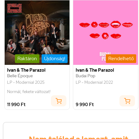
Raktáron
Újdonság!
Rendelhető
Ivan & The Parazol
Ivan & The Parazol
Belle Époque
Budai Pop
LP - Modernial 2025
LP - Modernial 2022
Normál, fekete változat!
11 990 Ft
9 990 Ft