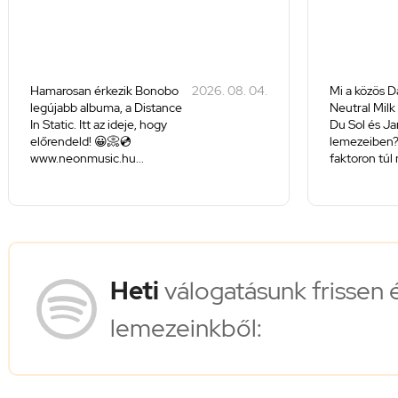
Hamarosan érkezik Bonobo
2026. 08. 04.
Mi a közös D
legújabb albuma, a Distance
Neutral Milk
In Static. Itt az ideje, hogy
Du Sol és J
előrendeld! 😀📀💿
lemezeiben
www.neonmusic.hu...
faktoron túl 
Heti
válogatásunk frissen 
lemezeinkből: