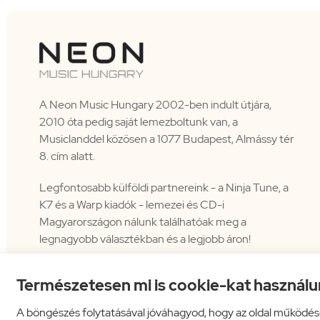
A Neon Music Hungary 2002-ben indult útjára,
2010 óta pedig saját lemezboltunk van, a
Musiclanddel közösen a 1077 Budapest, Almássy tér
8. cím alatt.
Legfontosabb külföldi partnereink - a Ninja Tune, a
K7 és a Warp kiadók - lemezei és CD-i
Magyarországon nálunk találhatóak meg a
legnagyobb választékban és a legjobb áron!
Természetesen mi is cookie-kat használu
A böngészés folytatásával jóváhagyod, hogy az oldal működés