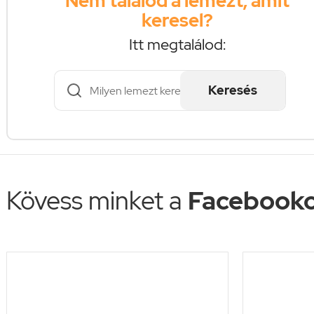
Nem találod a lemezt, amit
keresel?
Itt megtalálod:
Keresés
Kövess minket a
Facebooko