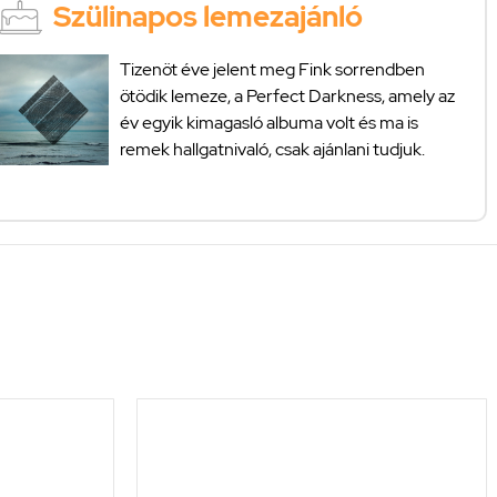
Szülinapos lemezajánló
Tizenöt éve jelent meg Fink sorrendben
ötödik lemeze, a Perfect Darkness, amely az
év egyik kimagasló albuma volt és ma is
remek hallgatnivaló, csak ajánlani tudjuk.