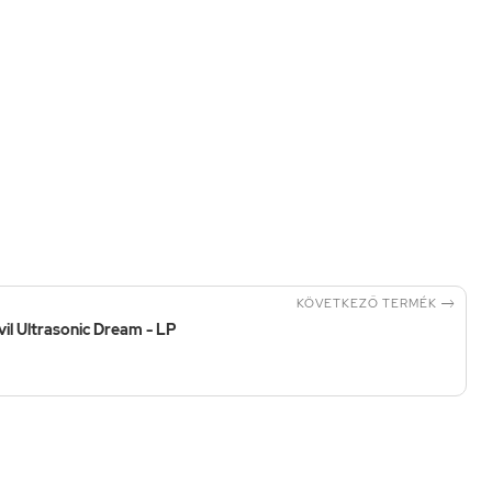

KÖVETKEZŐ TERMÉK
il Ultrasonic Dream - LP