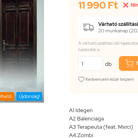
11 990 Ft

Nin
Várható szállítási
20 munkanap (2026
A várható szállítási idő tájékoz
határidők is
db
Kedvenceim közé teszem
lhető
Újdonság!
A1 Idegen
A2 Balenciaga
A3 Terapeuta (feat. Mxrci)
A4 Zombi