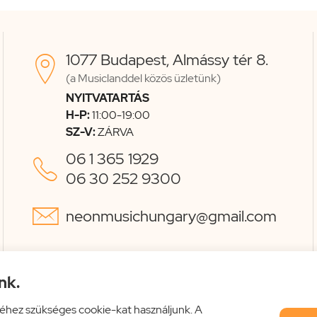
1077 Budapest, Almássy tér 8.

(a Musiclanddel közös üzletünk)
NYITVATARTÁS
H-P:
11:00-19:00
SZ-V:
ZÁRVA
06 1 365 1929

06 30 252 9300

neonmusichungary@gmail.com
nk.
éhez szükséges cookie-kat használjunk. A