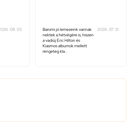
026. 08. 03.
Baromi jó lemezeink vannak
2026. 07. 31.
nektek a hétvégére is, hiszen
a vadiúj Eric Hilton és
Kiasmos albumok mellett
rengeteg kla...