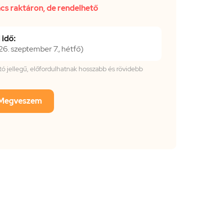
cs raktáron, de rendelhető
 idő:
. szeptember 7., hétfő)
tató jellegű, előfordulhatnak hosszabb és rövidebb
Megveszem