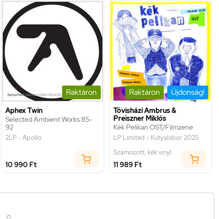
Raktáron
Raktáron
Újdonság!
Aphex Twin
Tövisházi Ambrus &
Preiszner Miklós
Selected Ambient Works 85-
92
Kék Pelikan OST/Filmzene
2LP - Apollo
LP Limited - Kutyalabor 2025
Számozott, kék vinyl
10 990 Ft
11 989 Ft