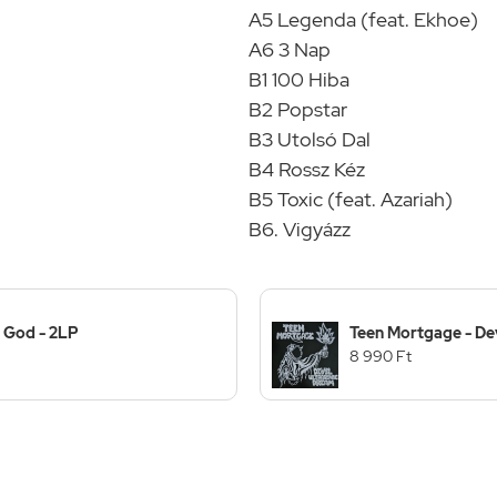
A5 Legenda (feat. Ekhoe)
A6 3 Nap
B1 100 Hiba
B2 Popstar
B3 Utolsó Dal
B4 Rossz Kéz
B5 Toxic (feat. Azariah)
B6. Vigyázz
 God - 2LP
Teen Mortgage - Dev
8 990 Ft