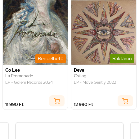
Rendelhető
Raktáron
Co Lee
Deva
La Promenade
Csillag
LP - Golem Records 2024
LP - Move Gently 2022
11 990 Ft
12 990 Ft