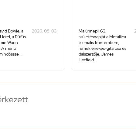
avid Bowie, a
2026. 08. 03.
Ma ünnepli 63.
2
 Hotel, a Rüfüs
születésnapját a Metallica
amie Woon
zseniális frontembere,
? A menő
remek énekes-gitárosa és
mindössze ...
dalszerzője, James
Hetfield...
érkezett