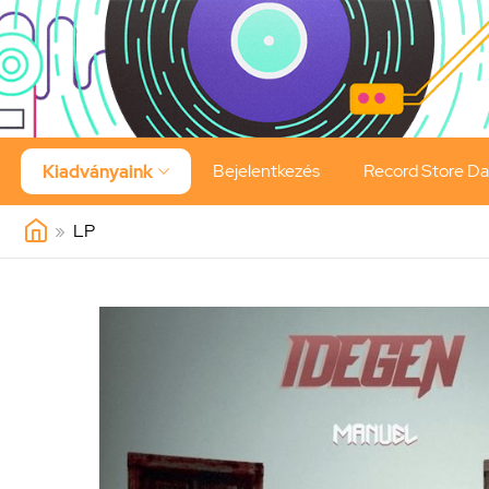
Bejelentkezés
Record Store D
Kiadványaink

»
LP