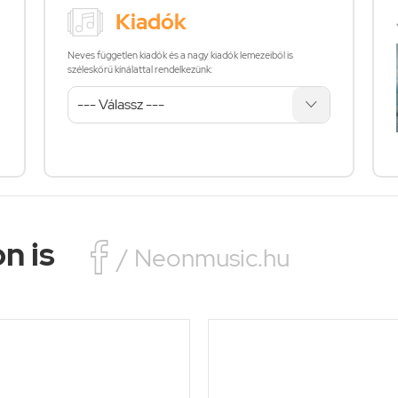
Kiadók
Neves független kiadók és a nagy kiadók lemezeiből is
széleskörű kínálattal rendelkezünk:
n is

/ Neonmusic.hu