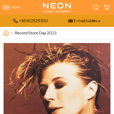
MENÜ


+36302529300
E-mail küldés »
»
Record Store Day 2023