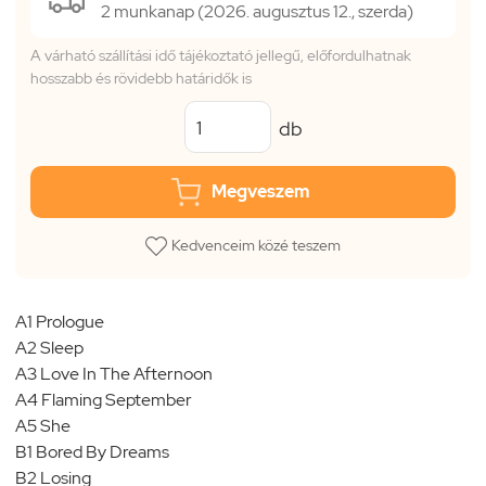
2 munkanap (2026. augusztus 12., szerda)
A várható szállítási idő tájékoztató jellegű, előfordulhatnak
hosszabb és rövidebb határidők is
db
Megveszem
Kedvenceim közé teszem
A1 Prologue
A2 Sleep
A3 Love In The Afternoon
A4 Flaming September
A5 She
B1 Bored By Dreams
B2 Losing