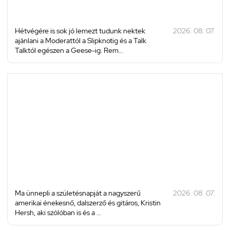
Hétvégére is sok jó lemezt tudunk nektek
2026. 08. 07.
ajánlani a Moderattól a Slipknotig és a Talk
Talktól egészen a Geese-ig. Rem...
Ma ünnepli a születésnapját a nagyszerű
2026. 08. 07.
amerikai énekesnő, dalszerző és gitáros, Kristin
Hersh, aki szólóban is és a ...