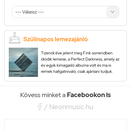
Szülinapos lemezajánló
Tizenöt éve jelent meg Fink sorrendben
ötödik lemeze, a Perfect Darkness, amely az
év egyik kimagasló albuma volt és ma is
remek hallgatnivaló, csak ajánlani tudjuk.
Kövess minket a
Facebookon is

/ Neonmusic.hu