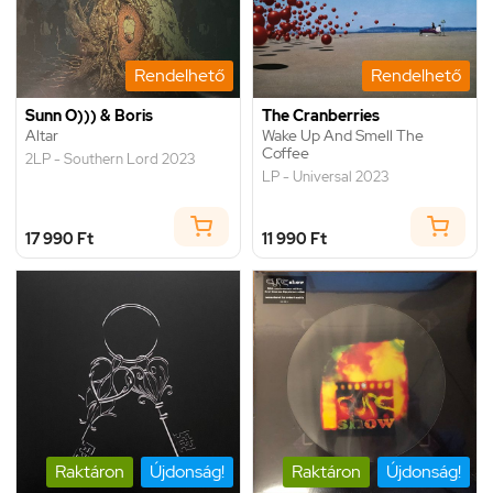
Rendelhető
Rendelhető
Sunn O))) & Boris
The Cranberries
Altar
Wake Up And Smell The
Coffee
2LP - Southern Lord 2023
LP - Universal 2023
17 990 Ft
11 990 Ft
Raktáron
Újdonság!
Raktáron
Újdonság!