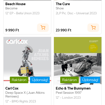
Beach House
The Cure
Become
Show
12" EP - Bella Union 2023
2LP Pic. Disc - Universal 2023
9 990 Ft
23 990 Ft
Raktáron
Újdonság!
Raktáron
Újdonság!
Carl Cox
Echo & The Bunnymen
Deep Space X (Juan Atkins
Peel Session 1997
Remixes)
12" - London 2023
12" - BMG Rights 2023