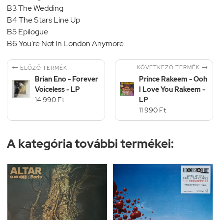
B3 The Wedding
B4 The Stars Line Up
B5 Epilogue
B6 You're Not In London Anymore


KÖVETKEZŐ TERMÉK
ELŐZŐ TERMÉK
Brian Eno - Forever
Prince Rakeem - Ooh
Voiceless - LP
I Love You Rakeem -
14 990 Ft
LP
11 990 Ft
A kategória további termékei: