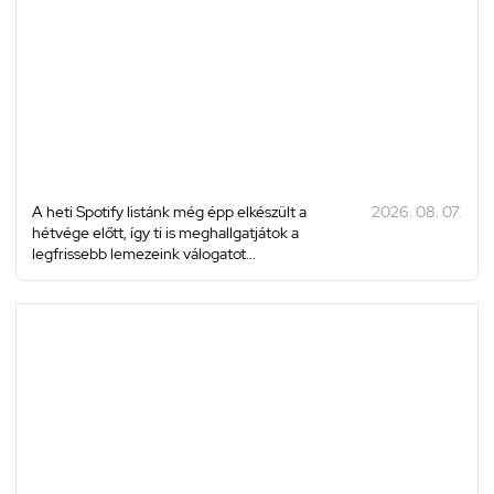
A heti Spotify listánk még épp elkészült a
2026. 08. 07.
hétvége előtt, így ti is meghallgatjátok a
legfrissebb lemezeink válogatot...