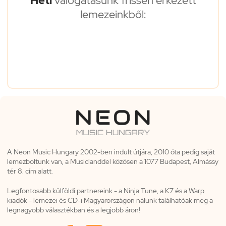
Heti
válogatásunk frissen érkezett
lemezeinkből:
A Neon Music Hungary 2002-ben indult útjára, 2010 óta pedig saját
lemezboltunk van, a Musiclanddel közösen a 1077 Budapest, Almássy
tér 8. cím alatt.
Legfontosabb külföldi partnereink - a Ninja Tune, a K7 és a Warp
kiadók - lemezei és CD-i Magyarországon nálunk találhatóak meg a
legnagyobb választékban és a legjobb áron!