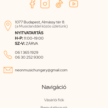
1077 Budapest, Almássy tér 8.

(a Musiclanddel közös üzletünk)
NYITVATARTÁS
H-P:
11:00-19:00
SZ-V:
ZÁRVA

06 1 365 1929
06 30 252 9300

neonmusichungary@gmail.com
Navigáció
Vásárlói fiók
Bemutatkozunk