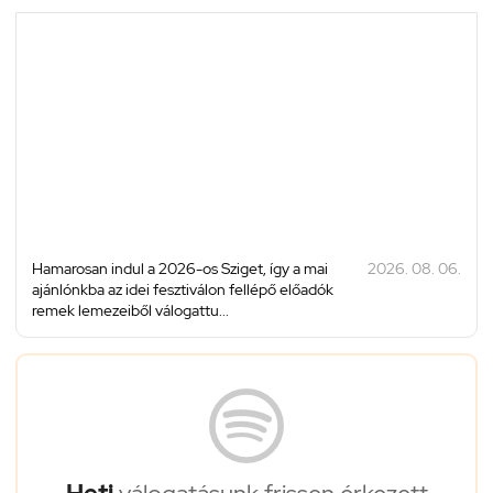
Hamarosan indul a 2026-os Sziget, így a mai
2026. 08. 06.
ajánlónkba az idei fesztiválon fellépő előadók
remek lemezeiből válogattu...