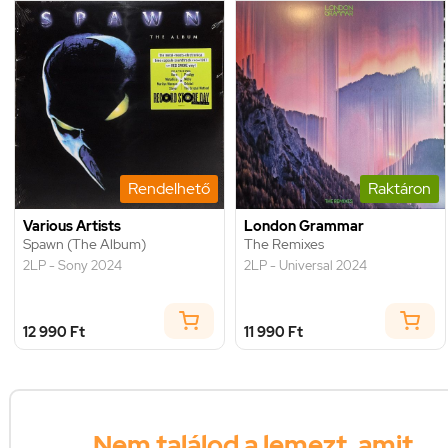
Rendelhető
Raktáron
Various Artists
London Grammar
Spawn (The Album)
The Remixes
2LP - Sony 2024
2LP - Universal 2024
12 990 Ft
11 990 Ft
Nem találod a lemezt, amit