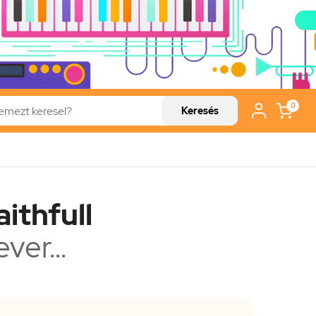
0
Keresés
ithfull
ver...