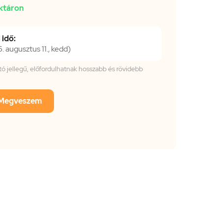
ktáron
 idő:
 augusztus 11., kedd)
tató jellegű, előfordulhatnak hosszabb és rövidebb
Megveszem