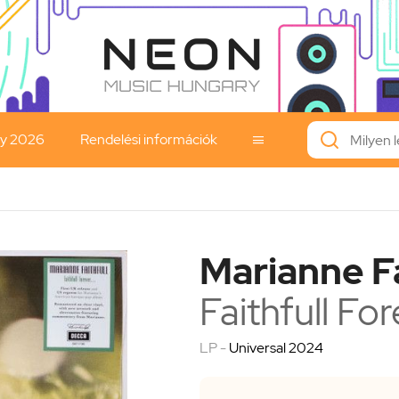
ay 2026
Rendelési információk

Marianne Fa
Faithfull Fore
LP -
Universal 2024