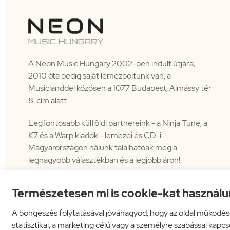
A Neon Music Hungary 2002-ben indult útjára,
2010 óta pedig saját lemezboltunk van, a
Musiclanddel közösen a 1077 Budapest, Almássy tér
8. cím alatt.
Legfontosabb külföldi partnereink - a Ninja Tune, a
K7 és a Warp kiadók - lemezei és CD-i
Magyarországon nálunk találhatóak meg a
legnagyobb választékban és a legjobb áron!
Természetesen mi is cookie-kat használu
A böngészés folytatásával jóváhagyod, hogy az oldal működés
statisztikai, a marketing célú vagy a személyre szabással kapc