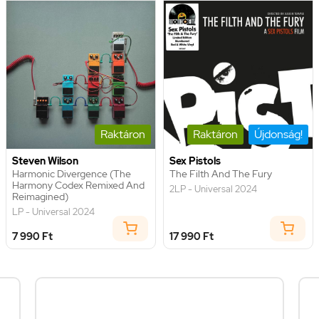
Raktáron
Raktáron
Újdonság!
Steven Wilson
Sex Pistols
Harmonic Divergence (The
The Filth And The Fury
Harmony Codex Remixed And
2LP - Universal 2024
Reimagined)
LP - Universal 2024
7 990 Ft
17 990 Ft