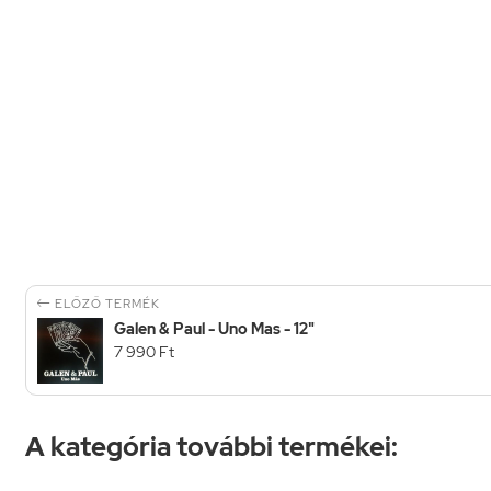

ELŐZŐ TERMÉK
Galen & Paul - Uno Mas - 12"
7 990 Ft
A kategória további termékei: