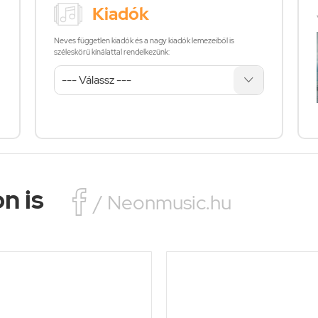
Kiadók
Neves független kiadók és a nagy kiadók lemezeiből is
széleskörű kínálattal rendelkezünk:
n is

/ Neonmusic.hu