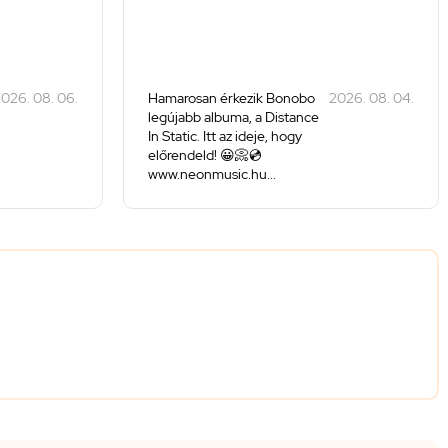
026. 08. 06.
Hamarosan érkezik Bonobo
2026. 08. 04.
legújabb albuma, a Distance
In Static. Itt az ideje, hogy
előrendeld! 😀📀💿
www.neonmusic.hu...