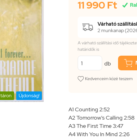
11 990 Ft

Ra
Várható szállítási
2 munkanap (2026.
A várható szállítási idő tájékoz
határidők is
db
Kedvenceim közé teszem
táron
Újdonság!
A1 Counting 2:52
A2 Tomorrow's Calling 2:58
A3 The First Time 3:47
A4 With You In Mind 2:26