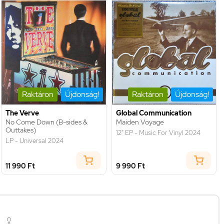
Raktáron
Újdonság!
Raktáron
Újdonság!
The Verve
Global Communication
No Come Down (B-sides &
Maiden Voyage
Outtakes)
12" EP - Music For Vinyl 2024
LP - Universal 2024
11 990 Ft
9 990 Ft