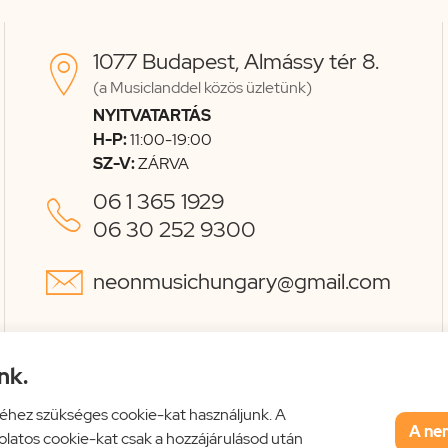
1077 Budapest, Almássy tér 8.

(a Musiclanddel közös üzletünk)
NYITVATARTÁS
H-P:
11:00-19:00
SZ-V:
ZÁRVA
06 1 365 1929

06 30 252 9300

neonmusichungary@gmail.com
nk.
éhez szükséges cookie-kat használjunk. A
A ne
solatos cookie-kat csak a hozzájárulásod után