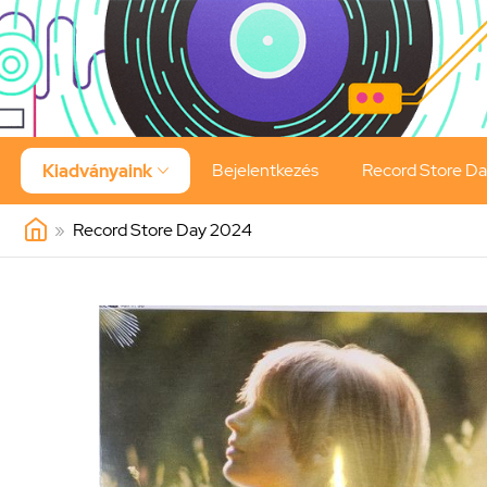
Bejelentkezés
Record Store D
Kiadványaink

»
Record Store Day 2024