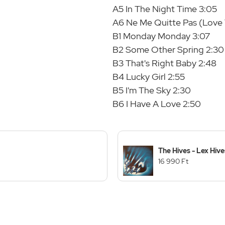
A5 In The Night Time 3:05
A6 Ne Me Quitte Pas (Love
B1 Monday Monday 3:07
B2 Some Other Spring 2:30
B3 That's Right Baby 2:48
B4 Lucky Girl 2:55
B5 I'm The Sky 2:30
B6 I Have A Love 2:50
The Hives - Lex Hive
16 990 Ft