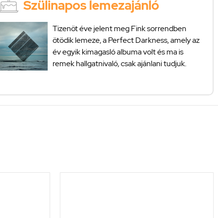
Szülinapos lemezajánló
Tizenöt éve jelent meg Fink sorrendben
ötödik lemeze, a Perfect Darkness, amely az
év egyik kimagasló albuma volt és ma is
remek hallgatnivaló, csak ajánlani tudjuk.