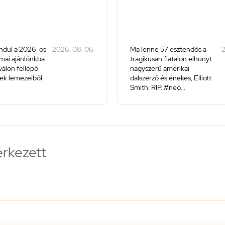
ndul a 2026-os
2026. 08. 06.
Ma lenne 57 esztendős a
2
 mai ajánlónkba
tragikusan fiatalon elhunyt
iválon fellépő
nagyszerű amerikai
ek lemezeiből
dalszerző és énekes, Elliott
Smith. RIP. #neo...
érkezett