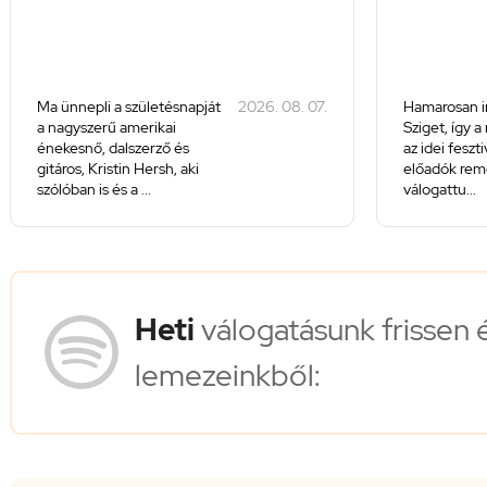
Ma ünnepli a születésnapját
2026. 08. 07.
Hamarosan i
a nagyszerű amerikai
Sziget, így a
énekesnő, dalszerző és
az idei feszt
gitáros, Kristin Hersh, aki
előadók rem
szólóban is és a ...
válogattu...
Heti
válogatásunk frissen 
lemezeinkből: