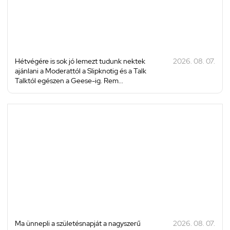
Hétvégére is sok jó lemezt tudunk nektek
2026. 08. 07.
ajánlani a Moderattól a Slipknotig és a Talk
Talktól egészen a Geese-ig. Rem...
Ma ünnepli a születésnapját a nagyszerű
2026. 08. 07.