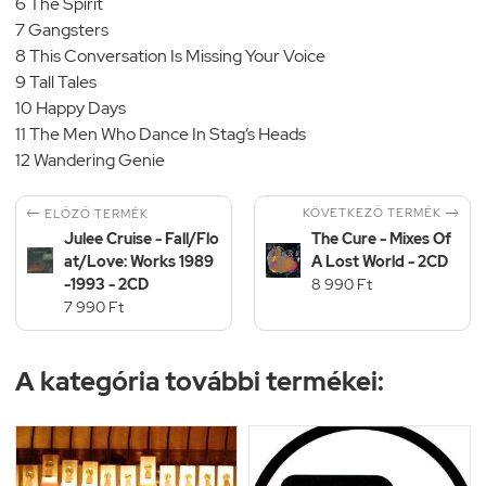
6 The Spirit
7 Gangsters
8 This Conversation Is Missing Your Voice
9 Tall Tales
10 Happy Days
11 The Men Who Dance In Stag’s Heads
12 Wandering Genie


KÖVETKEZŐ TERMÉK
ELŐZŐ TERMÉK
Julee Cruise - Fall/Flo
The Cure - Mixes Of
at/Love: Works 1989
A Lost World - 2CD
-1993 - 2CD
8 990 Ft
7 990 Ft
A kategória további termékei: