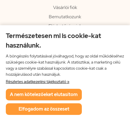
Vásárlói fiók
Bemutatkozunk
Elérhetőségeink
Természetesen mi is cookie-kat
Hírlevél
használunk.
Rendelési információk
Impresszum
A böngészés folytatásával jóváhagyod, hogy az oldal működéséhez
szükséges cookie-kat használjunk. A statisztikai, a marketing célú
Vissza a főoldalra
vagy a személyre szabással kapcsolatos cookie-kat csak a
hozzájárulásod után használjuk.
Részletes adatkezelési tájékoztató »
Neon Music Hungary Bt.
A nem kötelezőeket elutasítom
ÁSZF
Adatkezelési tájékoztató
Elfogadom az összeset