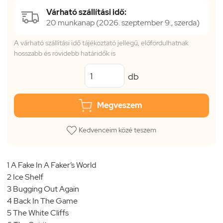
Várható szállítási idő:
20 munkanap (2026. szeptember 9., szerda)
A várható szállítási idő tájékoztató jellegű, előfordulhatnak
hosszabb és rövidebb határidők is
db
Megveszem
Kedvenceim közé teszem
1 A Fake In A Faker’s World
2 Ice Shelf
3 Bugging Out Again
4 Back In The Game
5 The White Cliffs