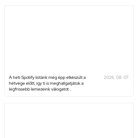
A heti Spotify listánk még épp elkészült a
2026. 08. 07.
hétvége előtt, így ti is meghallgatjátok a
legfrissebb lemezeink válogatot...