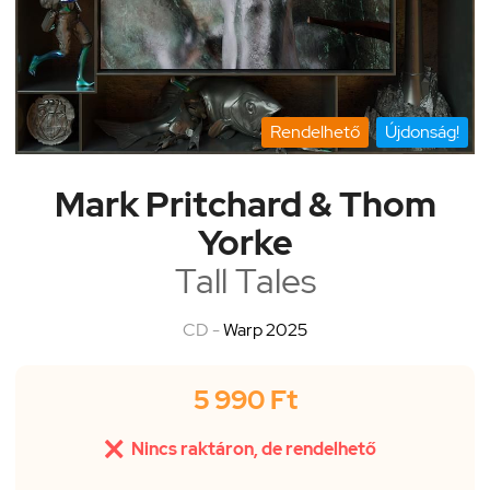
Rendelhető
Újdonság!
Mark Pritchard & Thom
Yorke
Tall Tales
CD -
Warp 2025
5 990 Ft

Nincs raktáron, de rendelhető