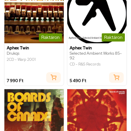
Raktáron
Raktáron
Aphex Twin
Aphex Twin
Drukqs
Selected Ambient Works 85-
92
2CD - Warp 2001
CD - R&S Records
7 990 Ft
5 490 Ft