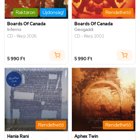
Raktáron
Újdonság!
Rendelhető
Boards Of Canada
Boards Of Canada
Inferno
Geogaddi
CD - Warp 2026
CD - Warp 2002
5 990 Ft
5 990 Ft
Rendelhető
Rendelhető
Hania Rani
Aphex Twin