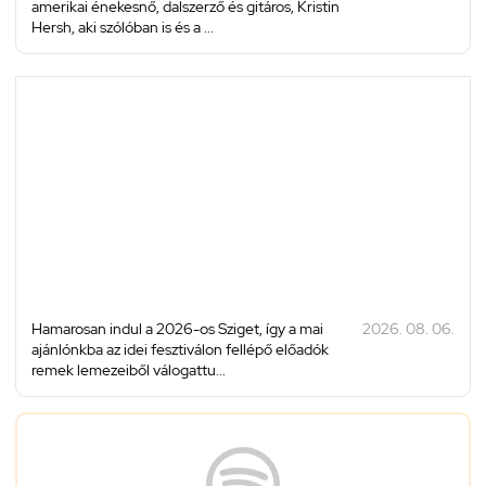
amerikai énekesnő, dalszerző és gitáros, Kristin
Hersh, aki szólóban is és a ...
Hamarosan indul a 2026-os Sziget, így a mai
2026. 08. 06.
ajánlónkba az idei fesztiválon fellépő előadók
remek lemezeiből válogattu...