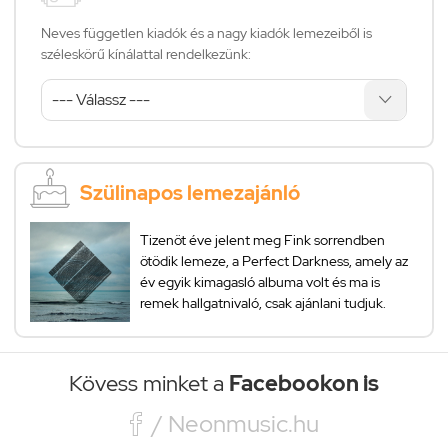
Neves független kiadók és a nagy kiadók lemezeiből is
széleskörű kínálattal rendelkezünk:
Szülinapos lemezajánló
Tizenöt éve jelent meg Fink sorrendben
ötödik lemeze, a Perfect Darkness, amely az
év egyik kimagasló albuma volt és ma is
remek hallgatnivaló, csak ajánlani tudjuk.
Kövess minket a
Facebookon is

/ Neonmusic.hu