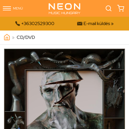
MENÜ


+36302529300
E-mail küldés »
»
CD/DVD