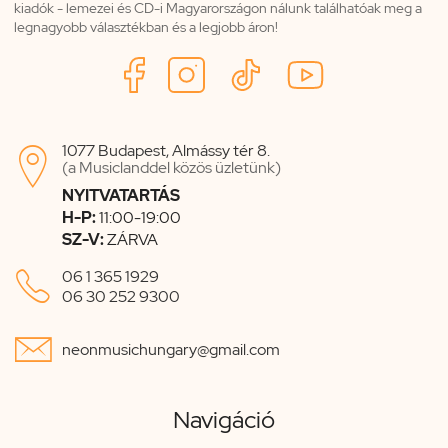
kiadók - lemezei és CD-i Magyarországon nálunk találhatóak meg a
legnagyobb választékban és a legjobb áron!
1077 Budapest, Almássy tér 8.

(a Musiclanddel közös üzletünk)
NYITVATARTÁS
H-P:
11:00-19:00
SZ-V:
ZÁRVA

06 1 365 1929
06 30 252 9300

neonmusichungary@gmail.com
Navigáció