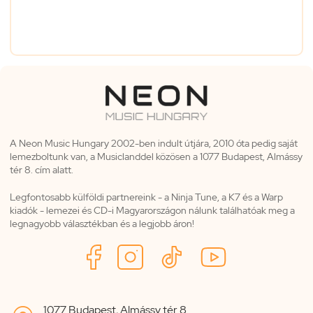
A Neon Music Hungary 2002-ben indult útjára, 2010 óta pedig saját
lemezboltunk van, a Musiclanddel közösen a 1077 Budapest, Almássy
tér 8. cím alatt.
Legfontosabb külföldi partnereink - a Ninja Tune, a K7 és a Warp
kiadók - lemezei és CD-i Magyarországon nálunk találhatóak meg a
legnagyobb választékban és a legjobb áron!
1077 Budapest, Almássy tér 8.