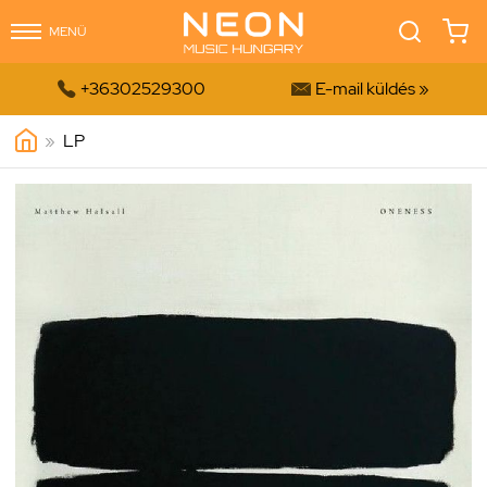
MENÜ


+36302529300
E-mail küldés »
»
LP