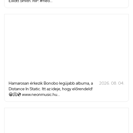
Elliott Smith. RIP. #neo...
Hamarosan érkezik Bonobo legújabb albuma, a
2026. 08. 04.
Distance In Static. Itt az ideje, hogy előrendeld!
😀📀💿 www.neonmusic.hu...