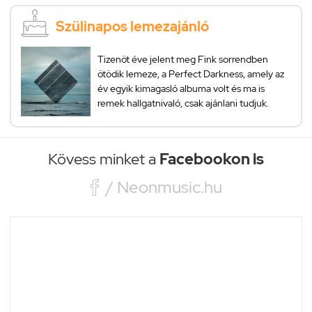
Szülinapos lemezajánló
Tizenöt éve jelent meg Fink sorrendben
ötödik lemeze, a Perfect Darkness, amely az
év egyik kimagasló albuma volt és ma is
remek hallgatnivaló, csak ajánlani tudjuk.
Kövess minket a
Facebookon is

/ Neonmusic.hu