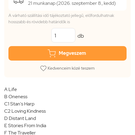
21 munkanap (2026. szeptember 8., kedd)
A várható szállítási idő tájékoztató jellegű, előfordulhatnak
hosszabb és rövidebb határidők is
db
Megveszem
Kedvenceim közé teszem
A Life
B Oneness
C1 Stan's Harp
C2 Loving Kindness
D Distant Land
E Stories From India
F The Traveller