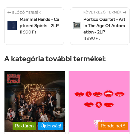


KÖVETKEZŐ TERMÉK
ELŐZŐ TERMÉK
Mammal Hands - Ca
Portico Quartet - Art
ptured Spirits - 2LP
In The Age Of Autom
11 990 Ft
ation - 2LP
11 990 Ft
A kategória további termékei:
Raktáron
Újdonság!
Rendelhető