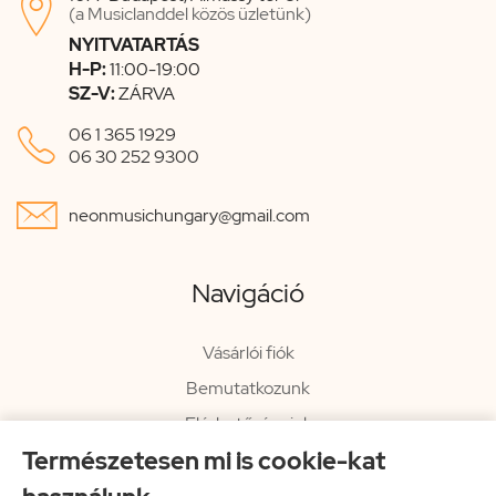

(a Musiclanddel közös üzletünk)
NYITVATARTÁS
H-P:
11:00-19:00
SZ-V:
ZÁRVA

06 1 365 1929
06 30 252 9300

neonmusichungary@gmail.com
Navigáció
Vásárlói fiók
Bemutatkozunk
Elérhetőségeink
Természetesen mi is cookie-kat
Hírlevél
Rendelési információk