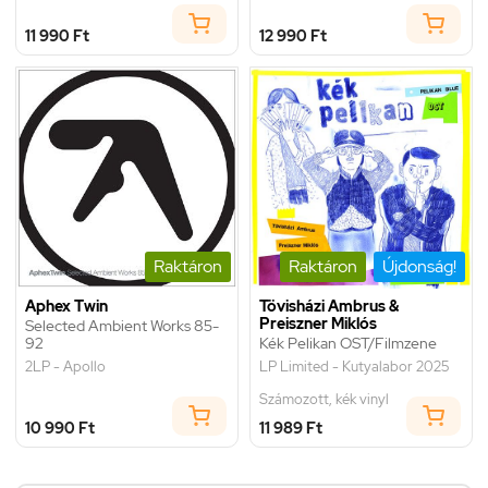
11 990 Ft
12 990 Ft
Raktáron
Raktáron
Újdonság!
Aphex Twin
Tövisházi Ambrus &
Preiszner Miklós
Selected Ambient Works 85-
92
Kék Pelikan OST/Filmzene
2LP - Apollo
LP Limited - Kutyalabor 2025
Számozott, kék vinyl
10 990 Ft
11 989 Ft