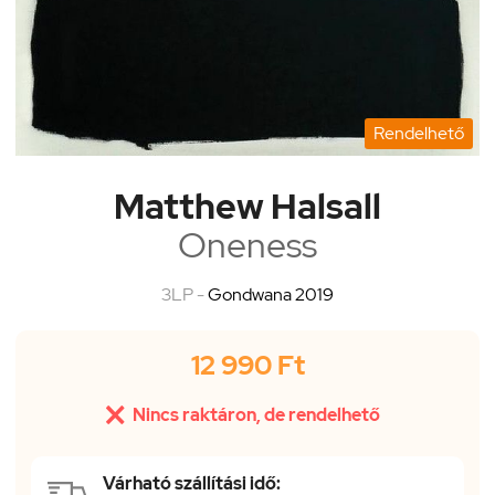
Rendelhető
Matthew Halsall
Oneness
3LP -
Gondwana 2019
12 990 Ft

Nincs raktáron, de rendelhető
Várható szállítási idő: