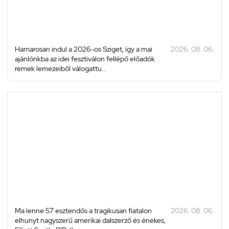
Hamarosan indul a 2026-os Sziget, így a mai
2026. 08. 06.
ajánlónkba az idei fesztiválon fellépő előadók
remek lemezeiből válogattu...
Ma lenne 57 esztendős a tragikusan fiatalon
2026. 08. 06.
elhunyt nagyszerű amerikai dalszerző és énekes,