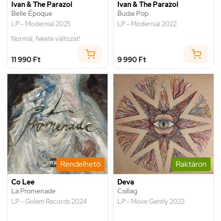
Ivan & The Parazol
Ivan & The Parazol
Belle Époque
Budai Pop
LP - Modernial 2025
LP - Modernial 2022
Normál, fekete változat!
11 990 Ft
9 990 Ft
Rendelhető
Raktáron
Co Lee
Deva
La Promenade
Csillag
LP - Golem Records 2024
LP - Move Gently 2022