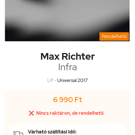
Rendelhető
Max Richter
Infra
LP -
Universal 2017
6 990 Ft

Nincs raktáron, de rendelhető
Várható szállítási idő: