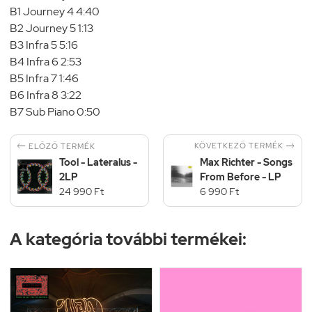
B1 Journey 4 4:40
B2 Journey 5 1:13
B3 Infra 5 5:16
B4 Infra 6 2:53
B5 Infra 7 1:46
B6 Infra 8 3:22
B7 Sub Piano 0:50


KÖVETKEZŐ TERMÉK
ELŐZŐ TERMÉK
Tool - Lateralus -
Max Richter - Songs
2LP
From Before - LP
24 990 Ft
6 990 Ft
A kategória további termékei: