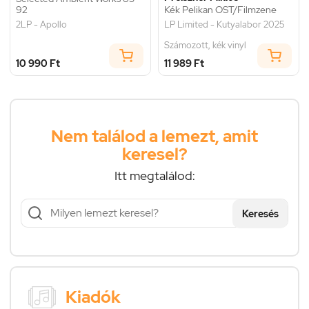
92
Kék Pelikan OST/Filmzene
2LP - Apollo
LP Limited - Kutyalabor 2025
Számozott, kék vinyl
10 990 Ft
11 989 Ft
Nem találod a lemezt, amit
keresel?
Itt megtalálod:
Keresés
Kiadók