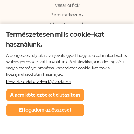
Vásárlói fiók
Bemutatkozunk
Elérhetőségeink
Természetesen mi is cookie-kat
Hírlevél
használunk.
Rendelési információk
Impresszum
A böngészés folytatásával jóváhagyod, hogy az oldal működéséhez
szükséges cookie-kat használjunk. A statisztikai, a marketing célú
Vissza a főoldalra
vagy a személyre szabással kapcsolatos cookie-kat csak a
hozzájárulásod után használjuk.
Részletes adatkezelési tájékoztató »
Neon Music Hungary Bt.
A nem kötelezőeket elutasítom
ÁSZF
Adatkezelési tájékoztató
Elfogadom az összeset