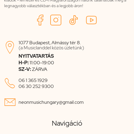
legnagyobb választékban és a legjobb áron!
1077 Budapest, Almássy tér 8.

(a Musiclanddel közös üzletünk)
NYITVATARTÁS
H-P:
11:00-19:00
SZ-V:
ZÁRVA

06 1 365 1929
06 30 252 9300

neonmusichungary@gmail.com
Navigáció