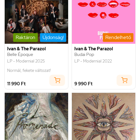
Raktáron
Újdonság!
Rendelhető
Ivan & The Parazol
Ivan & The Parazol
Belle Époque
Budai Pop
LP - Modernial 2025
LP - Modernial 2022
Normál, fekete változat!
11 990 Ft
9 990 Ft