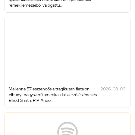
remek lemezeiből válogattu...
Ma lenne 57 esztendős a tragikusan fiatalon
2026. 08. 06.
elhunyt nagyszerű amerikai dalszerző és énekes,
Elliott Smith. RIP. #neo...