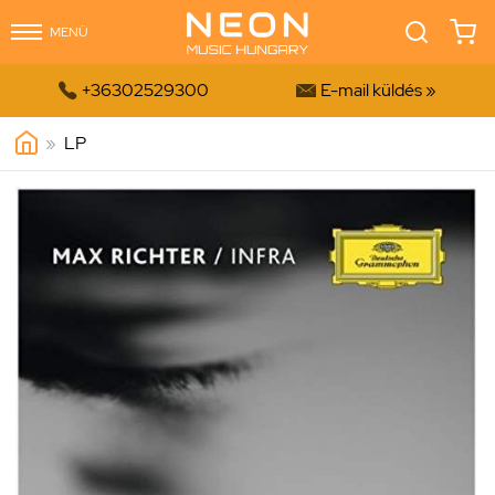
MENÜ


+36302529300
E-mail küldés »
»
LP