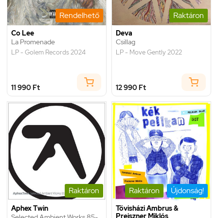
Rendelhető
Raktáron
Co Lee
Deva
La Promenade
Csillag
LP - Golem Records 2024
LP - Move Gently 2022
11 990 Ft
12 990 Ft
Raktáron
Raktáron
Újdonság!
Aphex Twin
Tövisházi Ambrus &
Preiszner Miklós
Selected Ambient Works 85-