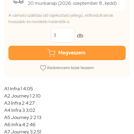
20 munkanap (2026. szeptember 8., kedd)
A várható szállítási idő tájékoztató jellegű, előfordulhatnak
hosszabb és rövidebb határidők is
db
Megveszem
Kedvenceim közé teszem
A1 Infra 1 4:05
A2 Journey 1 2:10
A3 Infra 2 4:27
A4 Infra 3 3:02
A5 Journey 2 2:13
A6 Infra 4 2:46
A7 Journey 3 2:51