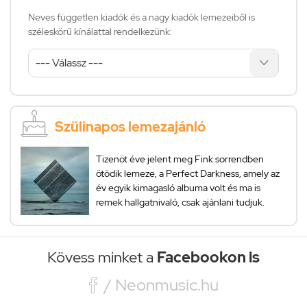
Neves független kiadók és a nagy kiadók lemezeiből is
széleskörű kínálattal rendelkezünk:
Szülinapos lemezajánló
Tizenöt éve jelent meg Fink sorrendben
ötödik lemeze, a Perfect Darkness, amely az
év egyik kimagasló albuma volt és ma is
remek hallgatnivaló, csak ajánlani tudjuk.
Kövess minket a
Facebookon is

/ Neonmusic.hu