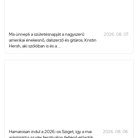
Ma ünnepli a születésnapját a nagyszerű
2026. 08. 07.
amerikai énekesnő, dalszerző és gitáros, Kristin
Hersh, aki szólóban is és a ...
Hamarosan indul a 2026-os Sziget, így a mai
2026. 08. 06.
ajánlónkba az idei fesztiválon fellépő előadók