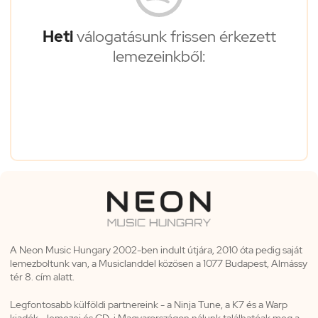
Heti
válogatásunk frissen érkezett
lemezeinkből:
A Neon Music Hungary 2002-ben indult útjára, 2010 óta pedig saját
lemezboltunk van, a Musiclanddel közösen a 1077 Budapest, Almássy
tér 8. cím alatt.
Legfontosabb külföldi partnereink - a Ninja Tune, a K7 és a Warp
kiadók - lemezei és CD-i Magyarországon nálunk találhatóak meg a