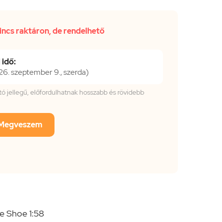
incs raktáron, de rendelhető
 idő:
. szeptember 9., szerda)
tató jellegű, előfordulhatnak hosszabb és rövidebb
Megveszem
e Shoe 1:58