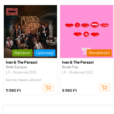
Raktáron
Újdonság!
Rendelhető
Ivan & The Parazol
Ivan & The Parazol
Belle Époque
Budai Pop
LP - Modernial 2025
LP - Modernial 2022
Normál, fekete változat!
11 990 Ft
9 990 Ft