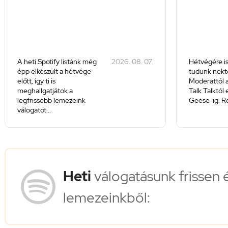
A heti Spotify listánk még
2026. 08. 07.
Hétvégére is
épp elkészült a hétvége
tudunk nekte
előtt, így ti is
Moderattól a
meghallgatjátok a
Talk Talktól
legfrissebb lemezeink
Geese-ig. Re
válogatot...
Heti
válogatásunk frissen 
lemezeinkből: