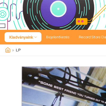
Bejelentkezés
Record Store D
Kiadványaink

»
LP