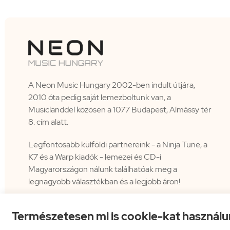
A Neon Music Hungary 2002-ben indult útjára,
2010 óta pedig saját lemezboltunk van, a
Musiclanddel közösen a 1077 Budapest, Almássy tér
8. cím alatt.
Legfontosabb külföldi partnereink - a Ninja Tune, a
K7 és a Warp kiadók - lemezei és CD-i
Magyarországon nálunk találhatóak meg a
legnagyobb választékban és a legjobb áron!
Természetesen mi is cookie-kat használu