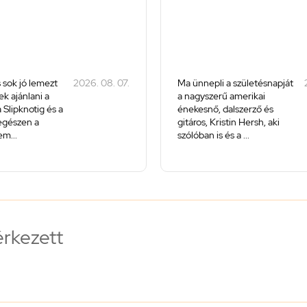
 sok jó lemezt
2026. 08. 07.
Ma ünnepli a születésnapját
k ajánlani a
a nagyszerű amerikai
 Slipknotig és a
énekesnő, dalszerző és
 egészen a
gitáros, Kristin Hersh, aki
m...
szólóban is és a ...
érkezett