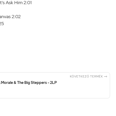
's Ask Him 2:01
anvas 2:02
25

KÖVETKEZŐ TERMÉK
.Morale & The Big Steppers - 2LP