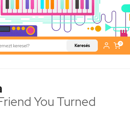
0
Keresés
a
Friend You Turned