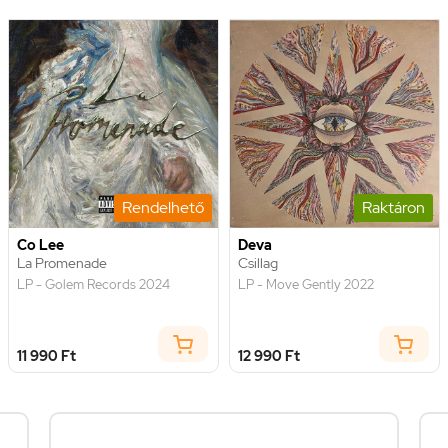
Rendelhető
Raktáron
Co Lee
Deva
La Promenade
Csillag
LP - Golem Records 2024
LP - Move Gently 2022
11 990 Ft
12 990 Ft