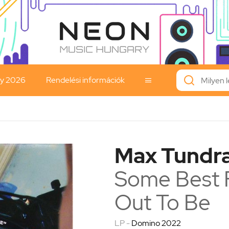
ay 2026
Rendelési információk

Max Tundr
Some Best 
Out To Be
LP -
Domino 2022