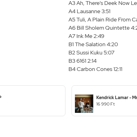
A3 Ah, There's Deek Now Let
A4 Lausanne 3:51
A5 Tuli, A Plain Ride From C
A6 Bill Sholem Quintette 4:
A7 Ink Me 2:49
B1 The Salation 4:20
B2 Sussi Kuku 5:07
B3 6161 2:14
B4 Carbon Cones 12:11
P
Kendrick Lamar - Mr
16 990 Ft