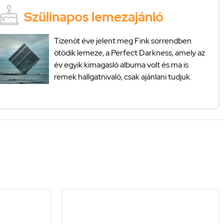
Szülinapos lemezajánló
Tizenöt éve jelent meg Fink sorrendben
ötödik lemeze, a Perfect Darkness, amely az
év egyik kimagasló albuma volt és ma is
remek hallgatnivaló, csak ajánlani tudjuk.