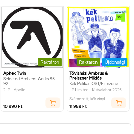
Raktáron
Raktáron
Újdonság!
Aphex Twin
Tövisházi Ambrus &
Preiszner Miklós
Selected Ambient Works 85-
92
Kék Pelikan OST/Filmzene
2LP - Apollo
LP Limited - Kutyalabor 2025
Számozott, kék vinyl
10 990 Ft
11 989 Ft