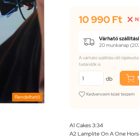
10 990 Ft

N
Várható szállítási
20 munkanap (2026
A várható szállítási idő tájékoz
határidők is
db
Kedvenceim közé teszem
Rendelhető
A1 Cakes 3:34
A2 Lamplite On A One Hors