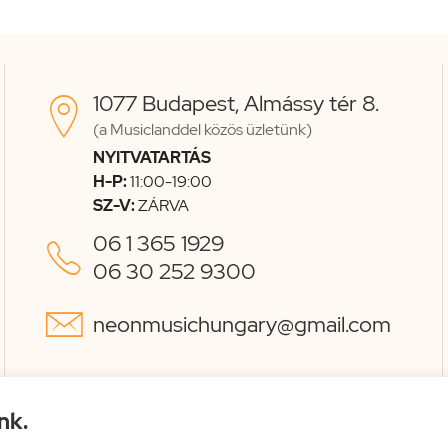
1077 Budapest, Almássy tér 8.

(a Musiclanddel közös üzletünk)
NYITVATARTÁS
H-P:
11:00-19:00
SZ-V:
ZÁRVA
06 1 365 1929

06 30 252 9300

neonmusichungary@gmail.com
nk.