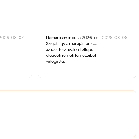
2026. 08. 07.
Hamarosan indul a 2026-os
2026. 08. 06.
Sziget, így a mai ajánlónkba
az idei fesztiválon fellépő
előadók remek lemezeiből
válogattu...