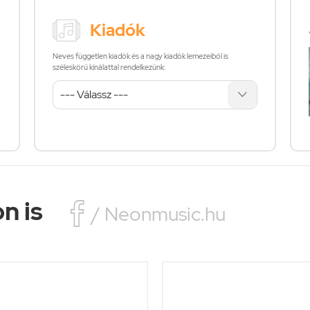
Kiadók
Neves független kiadók és a nagy kiadók lemezeiből is
széleskörű kínálattal rendelkezünk:
n is

/ Neonmusic.hu