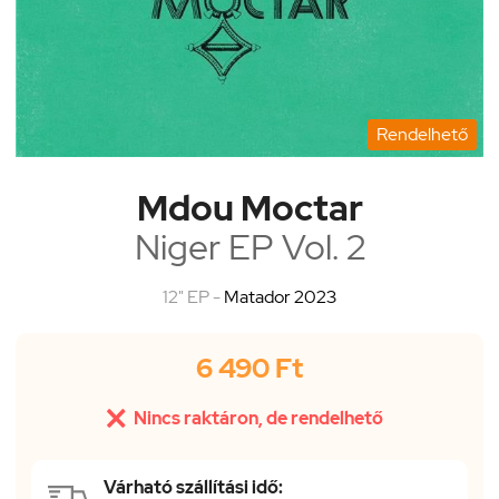
Rendelhető
Mdou Moctar
Niger EP Vol. 2
12" EP -
Matador 2023
6 490 Ft

Nincs raktáron, de rendelhető
Várható szállítási idő: