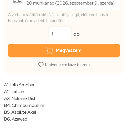
20 munkanap (2026. szeptember 9., szerda)
A várható szállítási idő tájékoztató jellegű, előfordulhatnak
hosszabb és rövidebb határidők is
db
Megveszem
Kedvenceim közé teszem
A1. Iblis Amghar
A2. Ibitilan
A3. Nakane Dish
B4. Chimoumounim
B5. Asdikte Akal
B6. Azawad