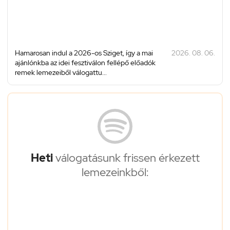
Hamarosan indul a 2026-os Sziget, így a mai
2026. 08. 06.
ajánlónkba az idei fesztiválon fellépő előadók
remek lemezeiből válogattu...
Heti
válogatásunk frissen érkezett
lemezeinkből: