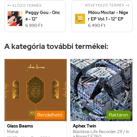


KÖVETKEZŐ TERMÉK
ELŐZŐ TERMÉK
Peggy Gou - Onc
Mdou Moctar - Nige
e - 12"
r EP Vol. 1 - 12" EP
6 990 Ft
6 490 Ft
A kategória további termékei:
Rendelhető
Raktáron
Glass Beams
Aphex Twin
Mahal
Blackbox Life Recorder 21f / In
a Room7 F760