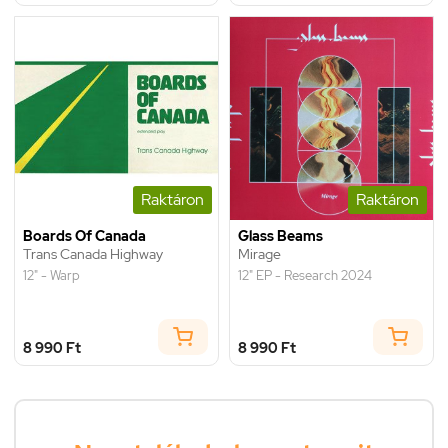
Raktáron
Raktáron
Boards Of Canada
Glass Beams
Trans Canada Highway
Mirage
12" - Warp
12" EP - Research 2024
8 990 Ft
8 990 Ft