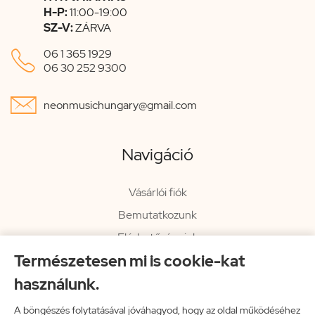
H-P:
11:00-19:00
SZ-V:
ZÁRVA

06 1 365 1929
06 30 252 9300

neonmusichungary@gmail.com
Navigáció
Vásárlói fiók
Bemutatkozunk
Elérhetőségeink
Természetesen mi is cookie-kat
Hírlevél
használunk.
Rendelési információk
Impresszum
A böngészés folytatásával jóváhagyod, hogy az oldal működéséhez