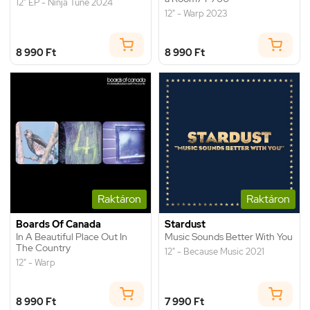
12" EP - Ninja Tune 2024
12" - Warp 2023
8 990 Ft
8 990 Ft
Raktáron
Raktáron
Boards Of Canada
Stardust
In A Beautiful Place Out In
Music Sounds Better With You
The Country
12" - Because Music 2021
12" - Warp
8 990 Ft
7 990 Ft