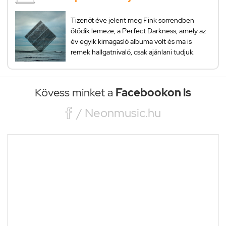
Tizenöt éve jelent meg Fink sorrendben
ötödik lemeze, a Perfect Darkness, amely az
év egyik kimagasló albuma volt és ma is
remek hallgatnivaló, csak ajánlani tudjuk.
Kövess minket a
Facebookon is

/ Neonmusic.hu