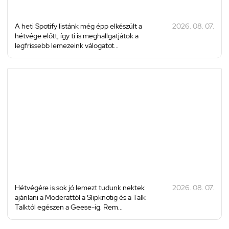
A heti Spotify listánk még épp elkészült a
2026. 08. 07.
hétvége előtt, így ti is meghallgatjátok a
legfrissebb lemezeink válogatot...
Hétvégére is sok jó lemezt tudunk nektek
2026. 08. 07.
ajánlani a Moderattól a Slipknotig és a Talk
Talktól egészen a Geese-ig. Rem...