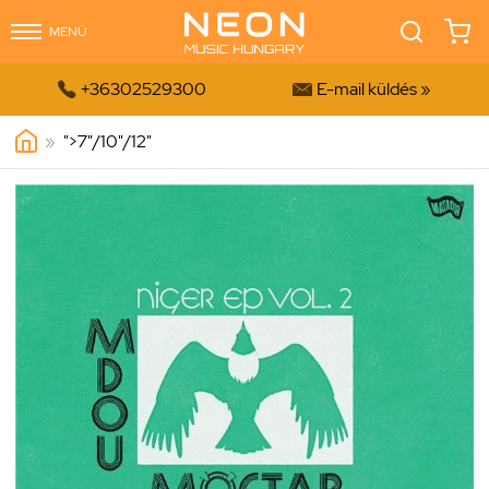
MENÜ


+36302529300
E-mail küldés »
»
">
7"/10"/12"