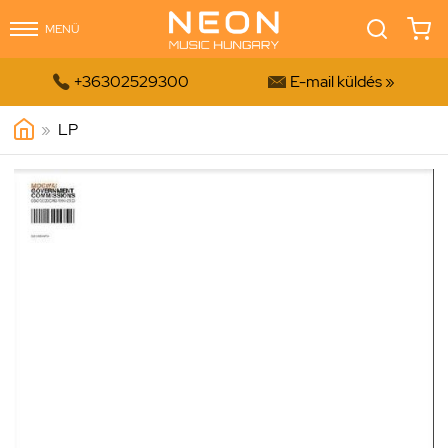
MENÜ


+36302529300
E-mail küldés »
»
LP