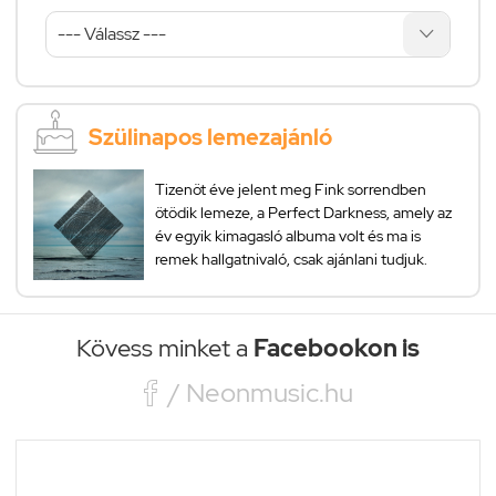
Szülinapos lemezajánló
Tizenöt éve jelent meg Fink sorrendben
ötödik lemeze, a Perfect Darkness, amely az
év egyik kimagasló albuma volt és ma is
remek hallgatnivaló, csak ajánlani tudjuk.
Kövess minket a
Facebookon is

/ Neonmusic.hu