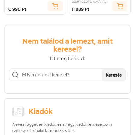
Számozott, kék vinyl
10 990 Ft
11 989 Ft
Nem találod a lemezt, amit
keresel?
Itt megtalálod:
Keresés
Kiadók
Neves független kiadók és a nagy kiadók lemezeiből is
széleskörű kínálattal rendelkezünk: