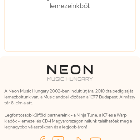
lemezeinkből:
A Neon Music Hungary 2002-ben indult útjára, 2010 óta pedig saját
lemezboltunk van, a Musiclanddel közösen a 1077 Budapest, Almássy
tér 8. cím alatt.
Legfontosabb külföldi partnereink - a Ninja Tune, a K7 és a Warp
kiadók - lemezei és CD-i Magyarországon nálunk találhatóak meg a
legnagyobb választékban és a legjobb áron!