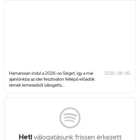
Hamarosan indul a 2026-os Sziget, így a mai
2026. 08. 06.
ajánlónkba az idei fesztiválon fellépő előadók
remek lemezeiből válogattu...
Heti
válogatásunk frissen érkezett