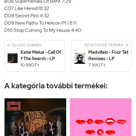
B06 Superheroes Of BMX 7:29
C07 Like Herod 18:32
D08 Secret Pint 4:32
D09 New Paths To Helicon Pt I 8:11
D10 Stop Coming To My House 4:40


KÖVETKEZŐ TERMÉK
ELŐZŐ TERMÉK
Katie Melua - Call Of
Madvillain - Four Tet
f The Search - LP
Remixes - LP
10 990 Ft
7 990 Ft
A kategória további termékei: