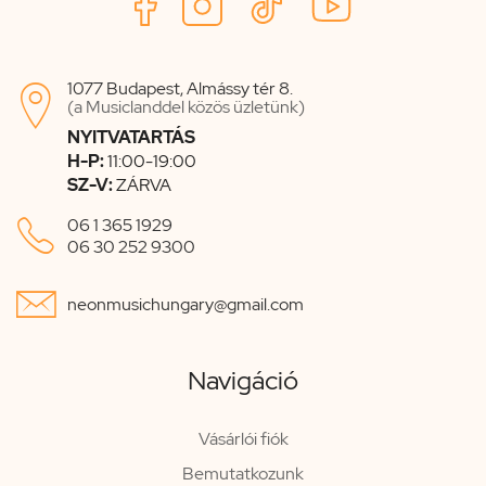
1077 Budapest, Almássy tér 8.

(a Musiclanddel közös üzletünk)
NYITVATARTÁS
H-P:
11:00-19:00
SZ-V:
ZÁRVA

06 1 365 1929
06 30 252 9300

neonmusichungary@gmail.com
Navigáció
Vásárlói fiók
Bemutatkozunk