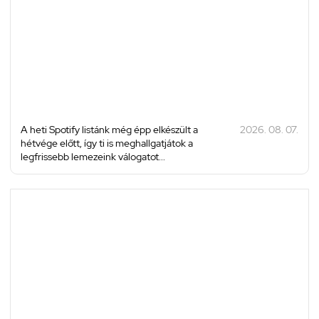
A heti Spotify listánk még épp elkészült a
2026. 08. 07.
hétvége előtt, így ti is meghallgatjátok a
legfrissebb lemezeink válogatot...