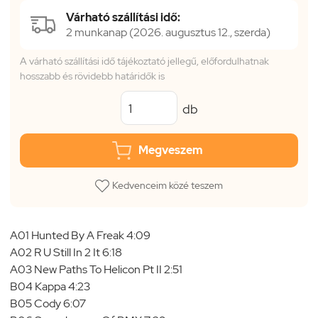
Várható szállítási idő:
2 munkanap (2026. augusztus 12., szerda)
A várható szállítási idő tájékoztató jellegű, előfordulhatnak
hosszabb és rövidebb határidők is
db
Megveszem
Kedvenceim közé teszem
A01 Hunted By A Freak 4:09
A02 R U Still In 2 It 6:18
A03 New Paths To Helicon Pt II 2:51
B04 Kappa 4:23
B05 Cody 6:07