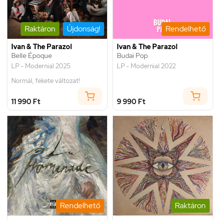
Raktáron
Újdonság!
Rendelhető
Ivan & The Parazol
Ivan & The Parazol
Belle Époque
Budai Pop
LP - Modernial 2025
LP - Modernial 2022
Normál, fekete változat!
11 990 Ft
9 990 Ft
Rendelhető
Raktáron