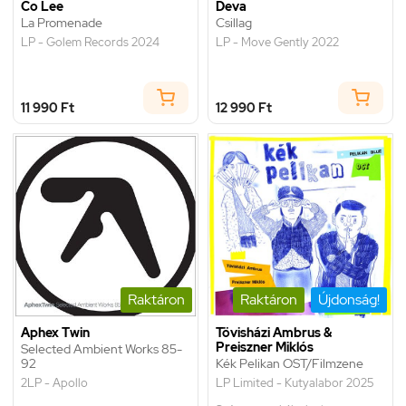
Co Lee
Deva
La Promenade
Csillag
LP - Golem Records 2024
LP - Move Gently 2022
11 990 Ft
12 990 Ft
Raktáron
Raktáron
Újdonság!
Aphex Twin
Tövisházi Ambrus &
Preiszner Miklós
Selected Ambient Works 85-
92
Kék Pelikan OST/Filmzene
2LP - Apollo
LP Limited - Kutyalabor 2025