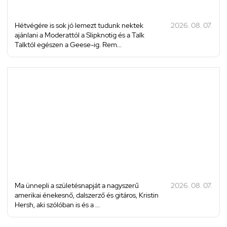
Hétvégére is sok jó lemezt tudunk nektek
2026. 08. 07.
ajánlani a Moderattól a Slipknotig és a Talk
Talktól egészen a Geese-ig. Rem...
Ma ünnepli a születésnapját a nagyszerű
2026. 08. 07.
amerikai énekesnő, dalszerző és gitáros, Kristin
Hersh, aki szólóban is és a ...