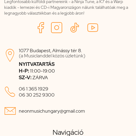
Legfontosabb külföldi partnereink - a Ninja Tune, a K7 és a Warp
kiadók - lemezei és CD-i Magyarországon nálunk találhatóak meg a
legnagyobb választékban és a legjobb áron!
1077 Budapest, Almássy tér 8.

(a Musiclanddel közös üzletünk)
NYITVATARTÁS
H-P:
11:00-19:00
SZ-V:
ZÁRVA

06 1 365 1929
06 30 252 9300

neonmusichungary@gmail.com
Navigáció