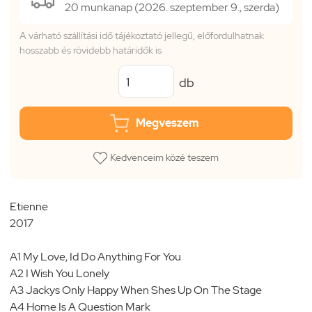
20 munkanap (2026. szeptember 9., szerda)
A várható szállítási idő tájékoztató jellegű, előfordulhatnak
hosszabb és rövidebb határidők is
db
Megveszem
Kedvenceim közé teszem
Etienne
2017
A1 My Love, Id Do Anything For You
A2 I Wish You Lonely
A3 Jackys Only Happy When Shes Up On The Stage
A4 Home Is A Question Mark