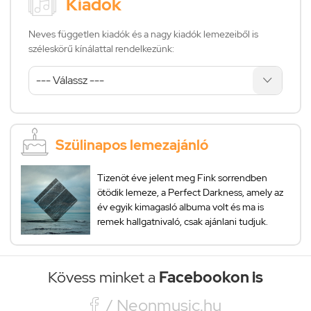
Kiadók
Neves független kiadók és a nagy kiadók lemezeiből is
széleskörű kínálattal rendelkezünk:
Szülinapos lemezajánló
Tizenöt éve jelent meg Fink sorrendben
ötödik lemeze, a Perfect Darkness, amely az
év egyik kimagasló albuma volt és ma is
remek hallgatnivaló, csak ajánlani tudjuk.
Kövess minket a
Facebookon is

/ Neonmusic.hu