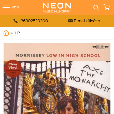
MENÜ


+36302529300
E-mail küldés »
»
LP