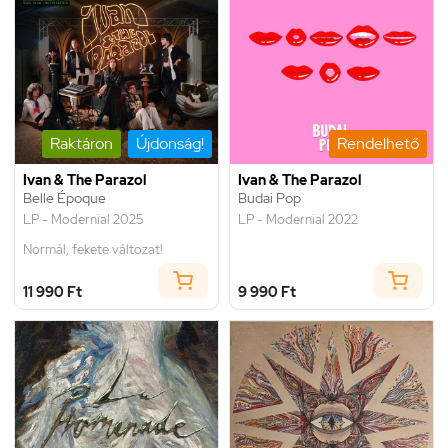
Raktáron
Újdonság!
Rendelhető
Ivan & The Parazol
Ivan & The Parazol
Belle Époque
Budai Pop
LP - Modernial 2025
LP - Modernial 2022
Normál, fekete változat!
11 990 Ft
9 990 Ft