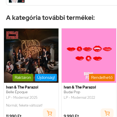
A kategória további termékei:
Raktáron
Újdonság!
Rendelhető
Ivan & The Parazol
Ivan & The Parazol
Belle Époque
Budai Pop
LP - Modernial 2025
LP - Modernial 2022
Normál, fekete változat!
11 990 Ft
9 990 Ft