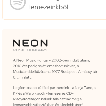
lemezeinkből:
A Neon Music Hungary 2002-ben indult útjára,
2010 óta pedig saját lemezboltunk van, a
Musiclanddel közösen a 1077 Budapest, Almássy tér
8. cím alatt.
Legfontosabb külföldi partnereink - a Ninja Tune, a
K7 és a Warp kiadók - lemezei és CD-i
Magyarországon nálunk találhatóak meg a
legnagyobb választékban és a legjobb áron!