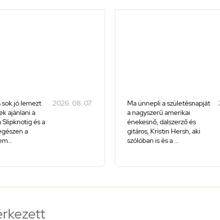
 sok jó lemezt
2026. 08. 07.
Ma ünnepli a születésnapját
k ajánlani a
a nagyszerű amerikai
 Slipknotig és a
énekesnő, dalszerző és
 egészen a
gitáros, Kristin Hersh, aki
m...
szólóban is és a ...
érkezett