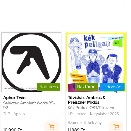
Raktáron
Raktáron
Újdonság!
Aphex Twin
Tövisházi Ambrus &
Preiszner Miklós
Selected Ambient Works 85-
92
Kék Pelikan OST/Filmzene
2LP - Apollo
LP Limited - Kutyalabor 2025
Számozott, kék vinyl
10 990 Ft
11 989 Ft