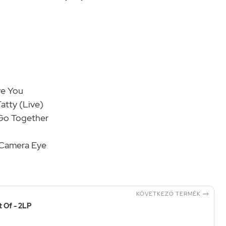
ve You
atty (Live)
Go Together
 Camera Eye

KÖVETKEZŐ TERMÉK
t Of - 2LP