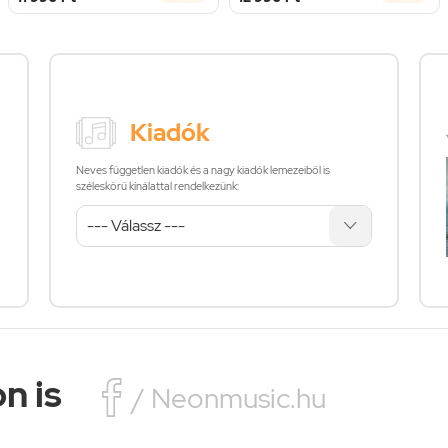
Kiadók
Neves független kiadók és a nagy kiadók lemezeiből is
széleskörű kínálattal rendelkezünk:
n is

/ Neonmusic.hu