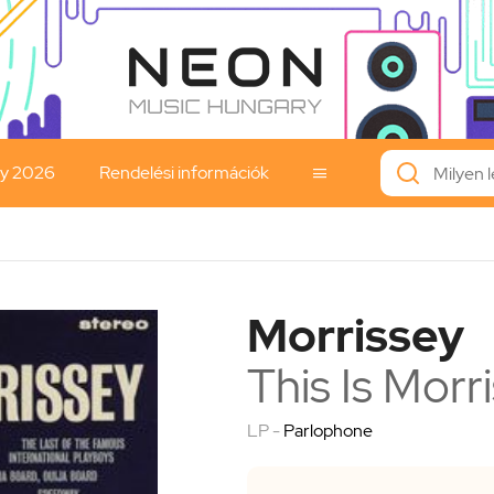
ay 2026
Rendelési információk

Morrissey
This Is Morr
LP -
Parlophone