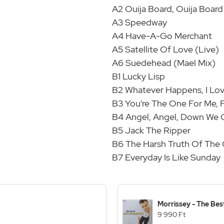
A2 Ouija Board, Ouija Board
A3 Speedway
A4 Have-A-Go Merchant
A5 Satellite Of Love (Live)
A6 Suedehead (Mael Mix)
B1 Lucky Lisp
B2 Whatever Happens, I Lo
B3 You're The One For Me, F
B4 Angel, Angel, Down We 
B5 Jack The Ripper
B6 The Harsh Truth Of The
B7 Everyday Is Like Sunday
Morrissey - The Bes
9 990 Ft