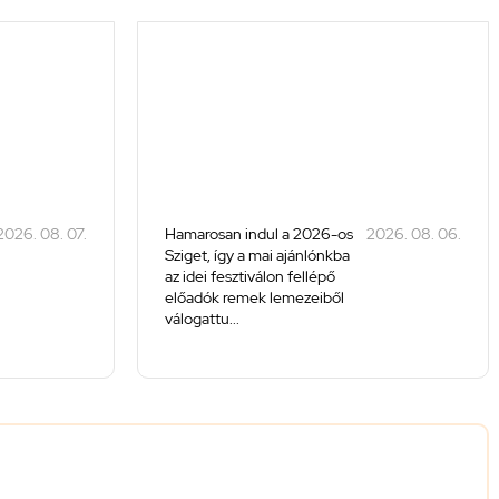
2026. 08. 07.
Hamarosan indul a 2026-os
2026. 08. 06.
Sziget, így a mai ajánlónkba
az idei fesztiválon fellépő
előadók remek lemezeiből
válogattu...