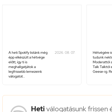
A heti Spotify listánk még
2026. 08. 07.
Hétvégére is
épp elkészült a hétvége
tudunk nekte
előtt, így ti is
Moderattól a
meghallgatjátok a
Talk Talktól
legfrissebb lemezeink
Geese-ig. Re
válogatot...
Heti
válogatásunk frissen 