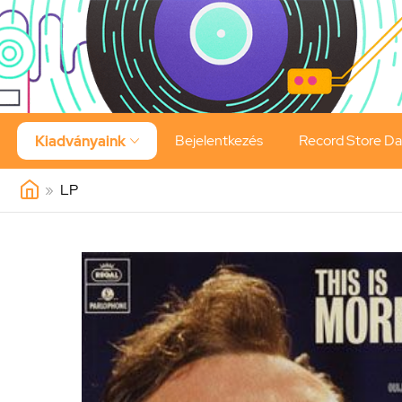
Bejelentkezés
Record Store D
Kiadványaink

»
LP