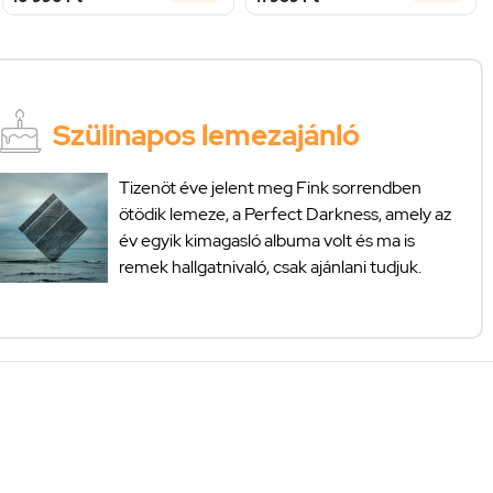
Szülinapos lemezajánló
Tizenöt éve jelent meg Fink sorrendben
ötödik lemeze, a Perfect Darkness, amely az
év egyik kimagasló albuma volt és ma is
remek hallgatnivaló, csak ajánlani tudjuk.