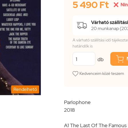
5 490 Ft

Nin
Várható szállítási
20 munkanap (2026
A várható szállítási idő tájékoz
határidők is
db
Kedvenceim közé teszem
Rendelhető
Parlophone
2018
A1 The Last Of The Famous 