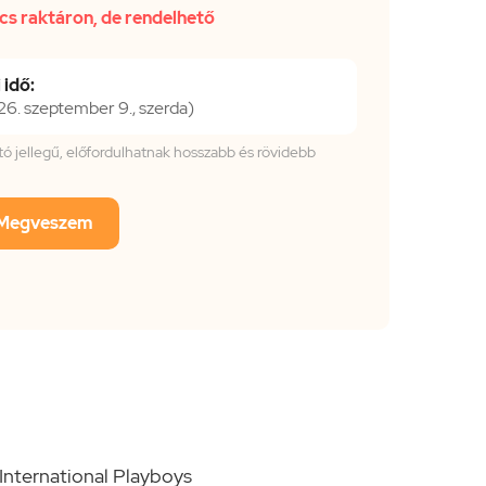
cs raktáron, de rendelhető
 idő:
. szeptember 9., szerda)
tató jellegű, előfordulhatnak hosszabb és rövidebb
Megveszem
International Playboys