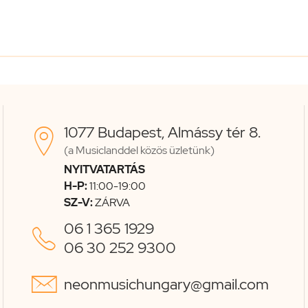
1077 Budapest, Almássy tér 8.

(a Musiclanddel közös üzletünk)
NYITVATARTÁS
H-P:
11:00-19:00
SZ-V:
ZÁRVA
06 1 365 1929

06 30 252 9300

neonmusichungary@gmail.com