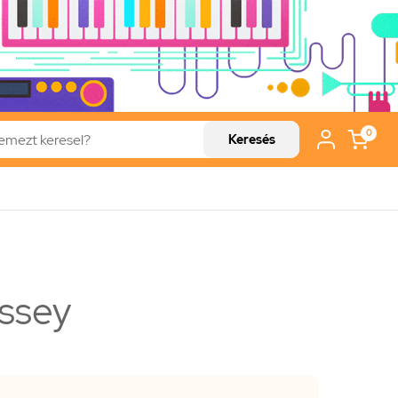
0
Keresés
issey