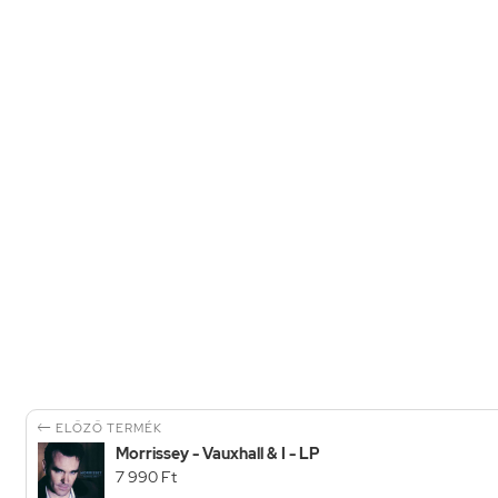

ELŐZŐ TERMÉK
Morrissey - Vauxhall & I - LP
7 990 Ft