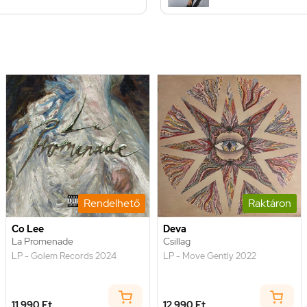
Rendelhető
Raktáron
Co Lee
Deva
La Promenade
Csillag
LP - Golem Records 2024
LP - Move Gently 2022
11 990 Ft
12 990 Ft