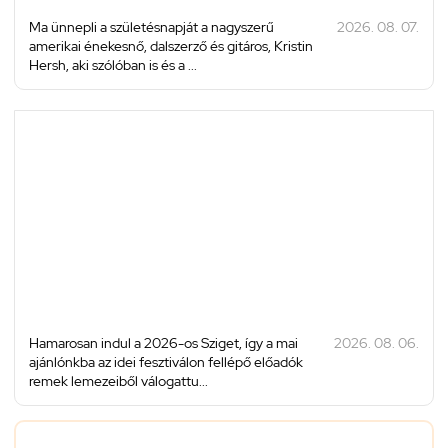
Ma ünnepli a születésnapját a nagyszerű
2026. 08. 07.
amerikai énekesnő, dalszerző és gitáros, Kristin
Hersh, aki szólóban is és a ...
Hamarosan indul a 2026-os Sziget, így a mai
2026. 08. 06.
ajánlónkba az idei fesztiválon fellépő előadók
remek lemezeiből válogattu...