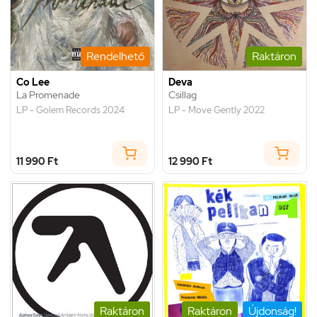
Rendelhető
Raktáron
Co Lee
Deva
La Promenade
Csillag
LP - Golem Records 2024
LP - Move Gently 2022
11 990 Ft
12 990 Ft
Raktáron
Raktáron
Újdonság!