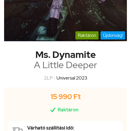
Raktáron
Újdonság!
Ms. Dynamite
A Little Deeper
2LP -
Universal 2023
15 990 Ft

Raktáron
Várható szállítási idő: