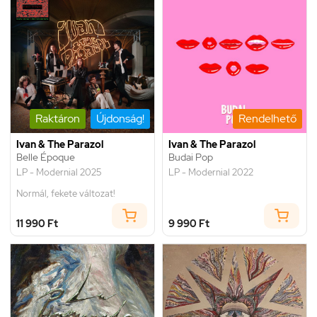
Raktáron
Újdonság!
Rendelhető
Ivan & The Parazol
Ivan & The Parazol
Belle Époque
Budai Pop
LP - Modernial 2025
LP - Modernial 2022
Normál, fekete változat!
11 990 Ft
9 990 Ft