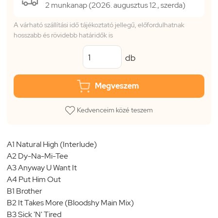
2 munkanap (2026. augusztus 12., szerda)
A várható szállítási idő tájékoztató jellegű, előfordulhatnak
hosszabb és rövidebb határidők is
db
Megveszem
Kedvenceim közé teszem
A1 Natural High (Interlude)
A2 Dy-Na-Mi-Tee
A3 Anyway U Want It
A4 Put Him Out
B1 Brother
B2 It Takes More (Bloodshy Main Mix)
B3 Sick 'N' Tired