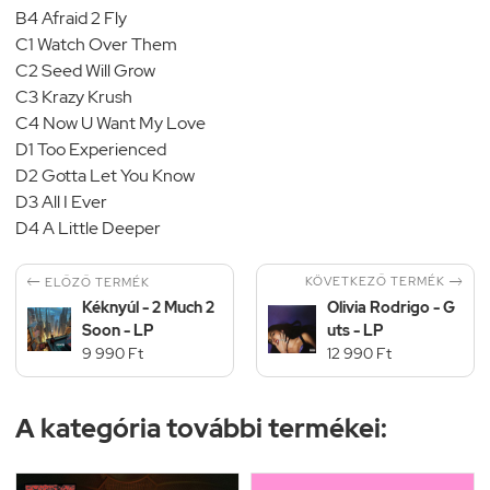
B4 Afraid 2 Fly
C1 Watch Over Them
C2 Seed Will Grow
C3 Krazy Krush
C4 Now U Want My Love
D1 Too Experienced
D2 Gotta Let You Know
D3 All I Ever
D4 A Little Deeper


KÖVETKEZŐ TERMÉK
ELŐZŐ TERMÉK
Kéknyúl - 2 Much 2
Olivia Rodrigo - G
Soon - LP
uts - LP
9 990 Ft
12 990 Ft
A kategória további termékei: