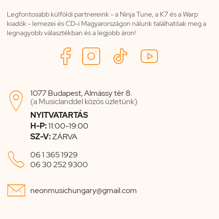
Legfontosabb külföldi partnereink - a Ninja Tune, a K7 és a Warp
kiadók - lemezei és CD-i Magyarországon nálunk találhatóak meg a
legnagyobb választékban és a legjobb áron!
1077 Budapest, Almássy tér 8.

(a Musiclanddel közös üzletünk)
NYITVATARTÁS
H-P:
11:00-19:00
SZ-V:
ZÁRVA

06 1 365 1929
06 30 252 9300

neonmusichungary@gmail.com