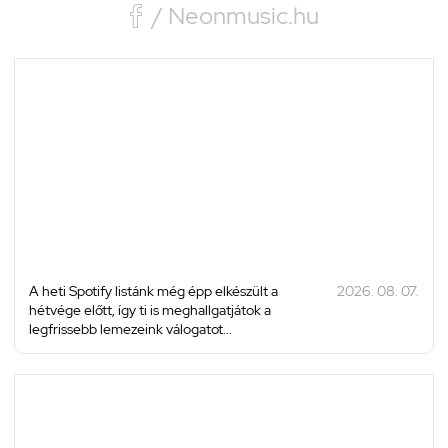

/ Neonmusic.hu
A heti Spotify listánk még épp elkészült a
2026. 08. 07.
hétvége előtt, így ti is meghallgatjátok a
legfrissebb lemezeink válogatot...