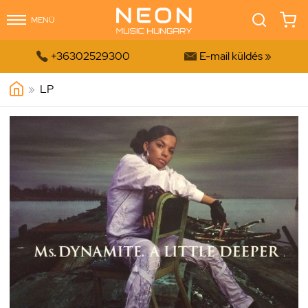
MENÜ


+36302529300
E-mail küldés »
»
LP