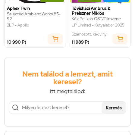
Aphex Twin
Tövisházi Ambrus &
Preiszner Miklós
Selected Ambient Works 85-
92
Kék Pelikan OST/Filmzene
2LP - Apollo
LP Limited - Kutyalabor 2025
Számozott, kék vinyl
10 990 Ft
11 989 Ft
Nem találod a lemezt, amit
keresel?
Itt megtalálod:
Keresés