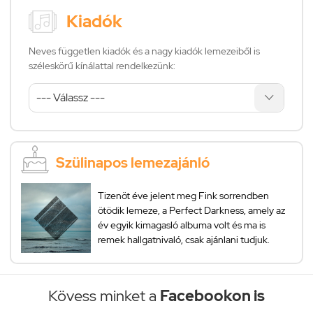
Kiadók
Neves független kiadók és a nagy kiadók lemezeiből is
széleskörű kínálattal rendelkezünk:
Szülinapos lemezajánló
Tizenöt éve jelent meg Fink sorrendben
ötödik lemeze, a Perfect Darkness, amely az
év egyik kimagasló albuma volt és ma is
remek hallgatnivaló, csak ajánlani tudjuk.
Kövess minket a
Facebookon is