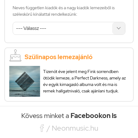
Neves független kiadók és a nagy kiadók lemezeiből is
széleskörű kínálattal rendelkezünk:
Szülinapos lemezajánló
Tizenöt éve jelent meg Fink sorrendben
ötödik lemeze, a Perfect Darkness, amely az
év egyik kimagasló albuma volt és ma is
remek hallgatnivaló, csak ajánlani tudjuk.
Kövess minket a
Facebookon is

/ Neonmusic.hu