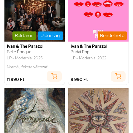
Raktáron
Újdonság!
Rendelhető
Ivan & The Parazol
Ivan & The Parazol
Belle Époque
Budai Pop
LP - Modernial 2025
LP - Modernial 2022
Normál, fekete változat!
11 990 Ft
9 990 Ft