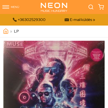
MENÜ


+36302529300
E-mail küldés »
»
LP