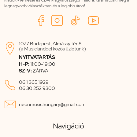
legnagyobb választékban és a legjobb áron!
1077 Budapest, Almássy tér 8.

(a Musiclanddel közös üzletünk)
NYITVATARTÁS
H-P:
11:00-19:00
SZ-V:
ZÁRVA

06 1 365 1929
06 30 252 9300

neonmusichungary@gmail.com
Navigáció