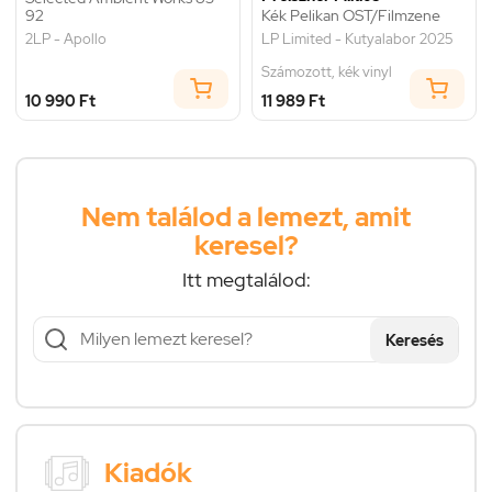
92
Kék Pelikan OST/Filmzene
2LP - Apollo
LP Limited - Kutyalabor 2025
Számozott, kék vinyl
10 990 Ft
11 989 Ft
Nem találod a lemezt, amit
keresel?
Itt megtalálod:
Keresés
Kiadók