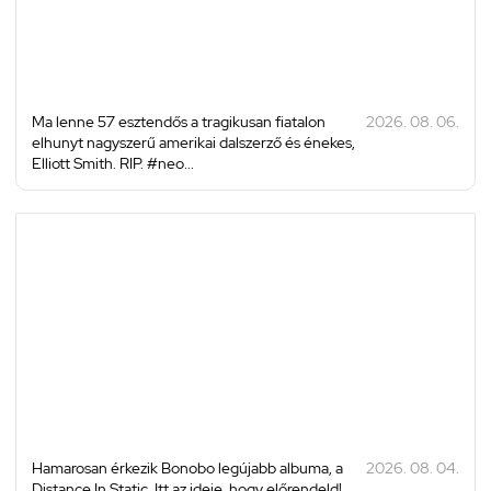
Ma lenne 57 esztendős a tragikusan fiatalon
2026. 08. 06.
elhunyt nagyszerű amerikai dalszerző és énekes,
Elliott Smith. RIP. #neo...
Hamarosan érkezik Bonobo legújabb albuma, a
2026. 08. 04.
Distance In Static. Itt az ideje, hogy előrendeld!