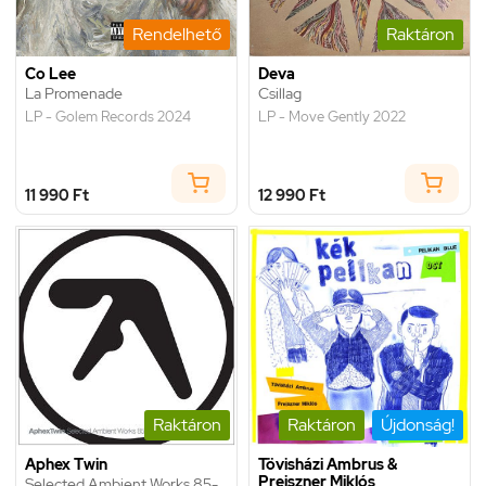
Rendelhető
Raktáron
Co Lee
Deva
La Promenade
Csillag
LP - Golem Records 2024
LP - Move Gently 2022
11 990 Ft
12 990 Ft
Raktáron
Raktáron
Újdonság!
Aphex Twin
Tövisházi Ambrus &
Preiszner Miklós
Selected Ambient Works 85-