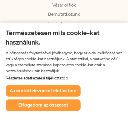
Vásárlói fiók
Bemutatkozunk
Elérhetőségeink
Természetesen mi is cookie-kat
Hírlevél
használunk.
Rendelési információk
Impresszum
A böngészés folytatásával jóváhagyod, hogy az oldal működéséhez
szükséges cookie-kat használjunk. A statisztikai, a marketing célú
Vissza a főoldalra
vagy a személyre szabással kapcsolatos cookie-kat csak a
hozzájárulásod után használjuk.
Részletes adatkezelési tájékoztató »
Neon Music Hungary Bt.
A nem kötelezőeket elutasítom
ÁSZF
Adatkezelési tájékoztató
Elfogadom az összeset