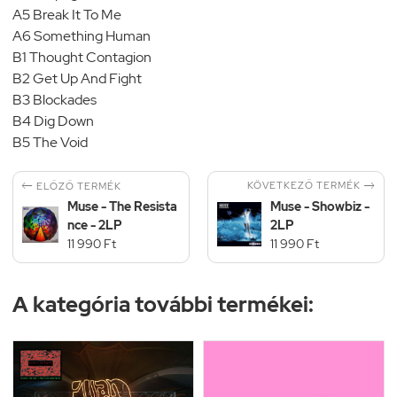
A5 Break It To Me
A6 Something Human
B1 Thought Contagion
B2 Get Up And Fight
B3 Blockades
B4 Dig Down
B5 The Void


KÖVETKEZŐ TERMÉK
ELŐZŐ TERMÉK
Muse - The Resista
Muse - Showbiz -
nce - 2LP
2LP
11 990 Ft
11 990 Ft
A kategória további termékei: