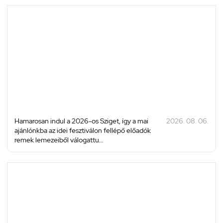
Hamarosan indul a 2026-os Sziget, így a mai
2026. 08. 06.
ajánlónkba az idei fesztiválon fellépő előadók
remek lemezeiből válogattu...