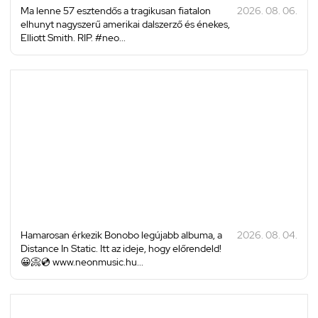
Ma lenne 57 esztendős a tragikusan fiatalon
2026. 08. 06.
elhunyt nagyszerű amerikai dalszerző és énekes,
Elliott Smith. RIP. #neo...
Hamarosan érkezik Bonobo legújabb albuma, a
2026. 08. 04.
Distance In Static. Itt az ideje, hogy előrendeld!
😀📀💿 www.neonmusic.hu...