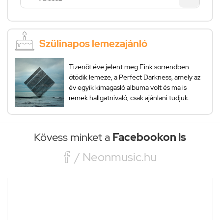
Szülinapos lemezajánló
Tizenöt éve jelent meg Fink sorrendben
ötödik lemeze, a Perfect Darkness, amely az
év egyik kimagasló albuma volt és ma is
remek hallgatnivaló, csak ajánlani tudjuk.
Kövess minket a
Facebookon is

/ Neonmusic.hu