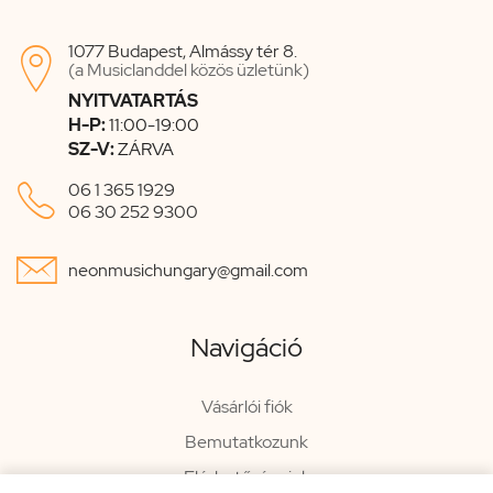
1077 Budapest, Almássy tér 8.

(a Musiclanddel közös üzletünk)
NYITVATARTÁS
H-P:
11:00-19:00
SZ-V:
ZÁRVA

06 1 365 1929
06 30 252 9300

neonmusichungary@gmail.com
Navigáció
Vásárlói fiók
Bemutatkozunk
Elérhetőségeink