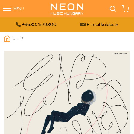
MENÜ


+36302529300
E-mail küldés »
»
LP