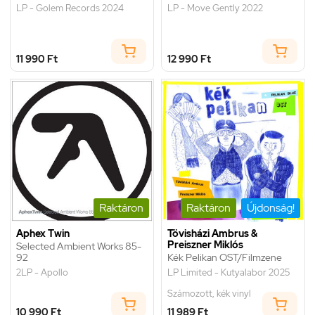
LP - Golem Records 2024
LP - Move Gently 2022
11 990 Ft
12 990 Ft
Raktáron
Raktáron
Újdonság!
Aphex Twin
Tövisházi Ambrus &
Preiszner Miklós
Selected Ambient Works 85-
92
Kék Pelikan OST/Filmzene
2LP - Apollo
LP Limited - Kutyalabor 2025
Számozott, kék vinyl
10 990 Ft
11 989 Ft