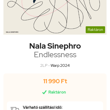
Raktáron
Nala Sinephro
Endlessness
2LP -
Warp 2024
11 990 Ft

Raktáron
Várható szállítási idő: