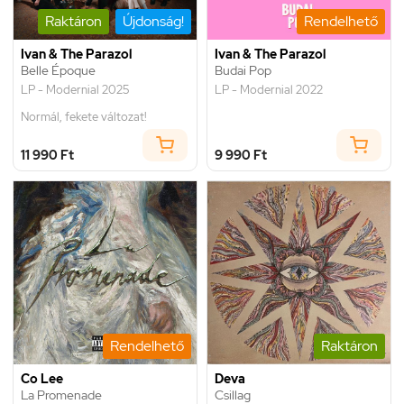
Raktáron
Újdonság!
Rendelhető
Ivan & The Parazol
Ivan & The Parazol
Belle Époque
Budai Pop
LP - Modernial 2025
LP - Modernial 2022
Normál, fekete változat!
11 990 Ft
9 990 Ft
Rendelhető
Raktáron
Co Lee
Deva
La Promenade
Csillag