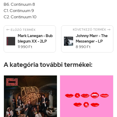
B6. Continuum 8
C1. Continuum 9
C2. Continuum 10


KÖVETKEZŐ TERMÉK
ELŐZŐ TERMÉK
Mark Lanegan - Bub
Johnny Marr - The
blegum XX - 2LP
Messenger - LP
11 990 Ft
8 990 Ft
A kategória további termékei: