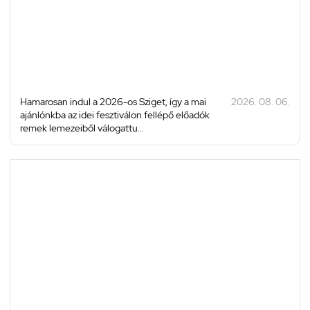
Hamarosan indul a 2026-os Sziget, így a mai
2026. 08. 06.
ajánlónkba az idei fesztiválon fellépő előadók
remek lemezeiből válogattu...