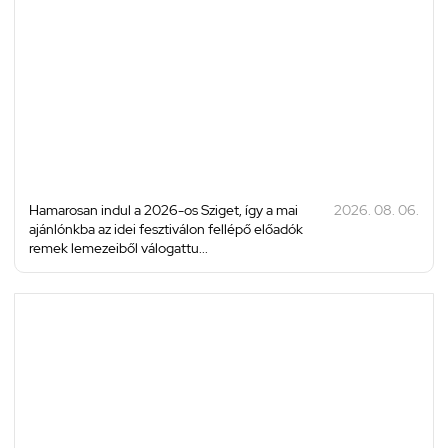
Hamarosan indul a 2026-os Sziget, így a mai
2026. 08. 06.
ajánlónkba az idei fesztiválon fellépő előadók
remek lemezeiből válogattu...