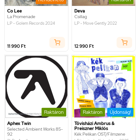
Co Lee
Deva
La Promenade
Csillag
LP - Golem Records 2024
LP - Move Gently 2022
11 990 Ft
12 990 Ft
Raktáron
Raktáron
Újdonság!
Aphex Twin
Tövisházi Ambrus &
Preiszner Miklós
Selected Ambient Works 85-
92
Kék Pelikan OST/Filmzene