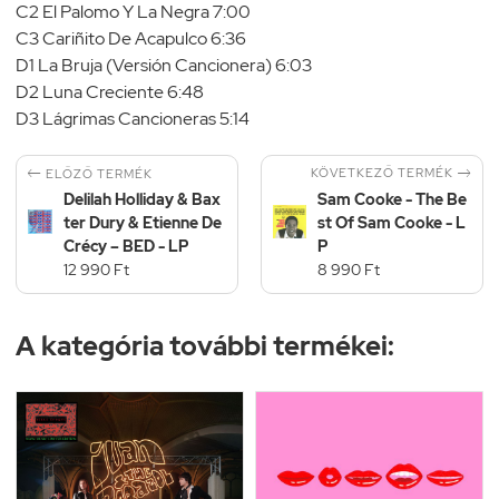
C2 El Palomo Y La Negra 7:00
C3 Cariñito De Acapulco 6:36
D1 La Bruja (Versión Cancionera) 6:03
D2 Luna Creciente 6:48
D3 Lágrimas Cancioneras 5:14


KÖVETKEZŐ TERMÉK
ELŐZŐ TERMÉK
Delilah Holliday & Bax
Sam Cooke - The Be
ter Dury & Etienne De
st Of Sam Cooke - L
Crécy – BED - LP
P
12 990 Ft
8 990 Ft
A kategória további termékei: