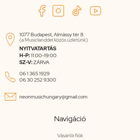
1077 Budapest, Almássy tér 8.

(a Musiclanddel közös üzletünk)
NYITVATARTÁS
H-P:
11:00-19:00
SZ-V:
ZÁRVA

06 1 365 1929
06 30 252 9300

neonmusichungary@gmail.com
Navigáció
Vásárlói fiók