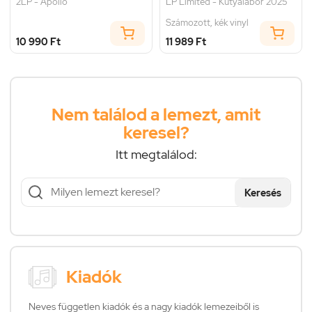
2LP - Apollo
LP Limited - Kutyalabor 2025
Számozott, kék vinyl
10 990 Ft
11 989 Ft
Nem találod a lemezt, amit
keresel?
Itt megtalálod:
Keresés
Kiadók
Neves független kiadók és a nagy kiadók lemezeiből is