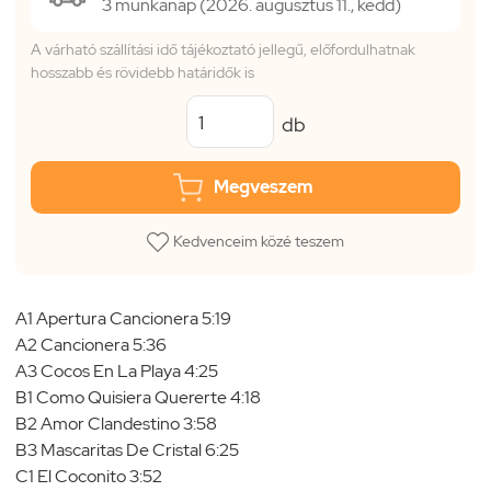
3 munkanap (2026. augusztus 11., kedd)
A várható szállítási idő tájékoztató jellegű, előfordulhatnak
hosszabb és rövidebb határidők is
db
Megveszem
Kedvenceim közé teszem
A1 Apertura Cancionera 5:19
A2 Cancionera 5:36
A3 Cocos En La Playa 4:25
B1 Como Quisiera Quererte 4:18
B2 Amor Clandestino 3:58
B3 Mascaritas De Cristal 6:25
C1 El Coconito 3:52