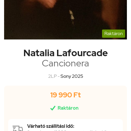
Raktáron
Natalia Lafourcade
Cancionera
2LP -
Sony 2025
19 990 Ft

Raktáron
Várható szállítási idő: