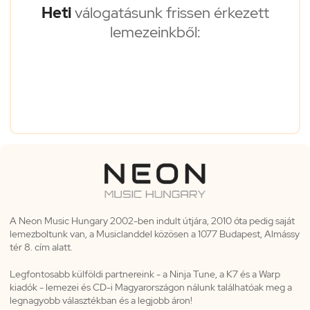
Heti
válogatásunk frissen érkezett
lemezeinkből:
A Neon Music Hungary 2002-ben indult útjára, 2010 óta pedig saját
lemezboltunk van, a Musiclanddel közösen a 1077 Budapest, Almássy
tér 8. cím alatt.
Legfontosabb külföldi partnereink - a Ninja Tune, a K7 és a Warp
kiadók - lemezei és CD-i Magyarországon nálunk találhatóak meg a
legnagyobb választékban és a legjobb áron!