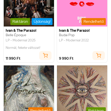
Raktáron
Újdonság!
Rendelhető
Ivan & The Parazol
Ivan & The Parazol
Belle Époque
Budai Pop
LP - Modernial 2025
LP - Modernial 2022
Normál, fekete változat!
11 990 Ft
9 990 Ft
Rendelhető
Raktáron