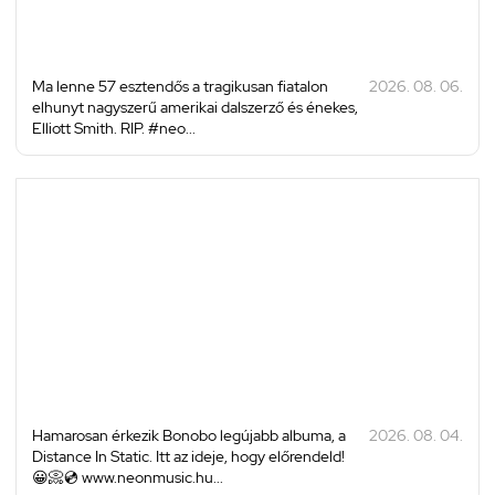
Ma lenne 57 esztendős a tragikusan fiatalon
2026. 08. 06.
elhunyt nagyszerű amerikai dalszerző és énekes,
Elliott Smith. RIP. #neo...
Hamarosan érkezik Bonobo legújabb albuma, a
2026. 08. 04.
Distance In Static. Itt az ideje, hogy előrendeld!
😀📀💿 www.neonmusic.hu...