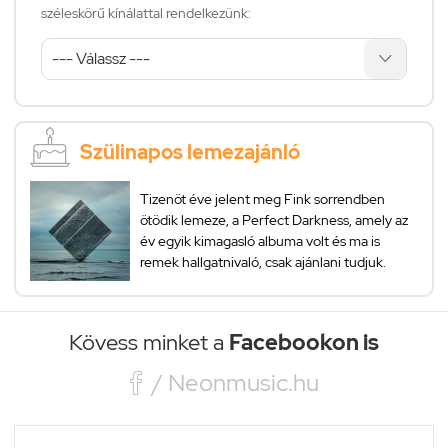
széleskörű kínálattal rendelkezünk:
Szülinapos lemezajánló
Tizenöt éve jelent meg Fink sorrendben
ötödik lemeze, a Perfect Darkness, amely az
év egyik kimagasló albuma volt és ma is
remek hallgatnivaló, csak ajánlani tudjuk.
Kövess minket a
Facebookon is

/ Neonmusic.hu