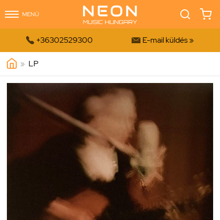
MENÜ


+36302529300
E-mail küldés »
»
LP