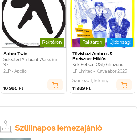
Raktáron
Raktáron
Újdonság!
Aphex Twin
Tövisházi Ambrus &
Preiszner Miklós
Selected Ambient Works 85-
92
Kék Pelikan OST/Filmzene
2LP - Apollo
LP Limited - Kutyalabor 2025
Számozott, kék vinyl
10 990 Ft
11 989 Ft
Szülinapos lemezajánló