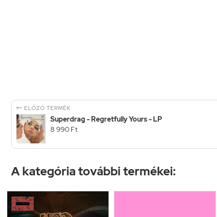

ELŐZŐ TERMÉK
Superdrag - Regretfully Yours - LP
8 990 Ft
A kategória további termékei: