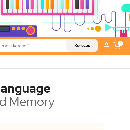
0
Keresés
Language
ed Memory