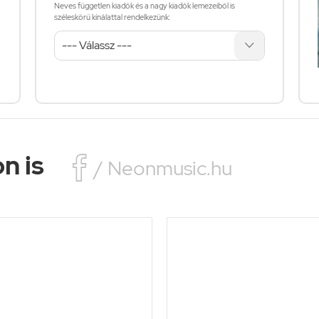
Neves független kiadók és a nagy kiadók lemezeiből is
széleskörű kínálattal rendelkezünk:
n is

/ Neonmusic.hu