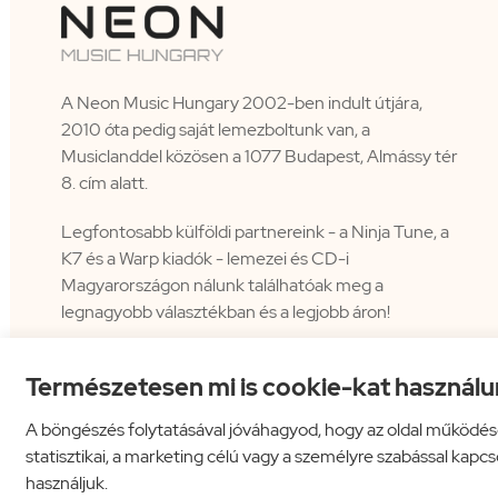
A Neon Music Hungary 2002-ben indult útjára,
2010 óta pedig saját lemezboltunk van, a
Musiclanddel közösen a 1077 Budapest, Almássy tér
8. cím alatt.
Legfontosabb külföldi partnereink - a Ninja Tune, a
K7 és a Warp kiadók - lemezei és CD-i
Magyarországon nálunk találhatóak meg a
legnagyobb választékban és a legjobb áron!
Természetesen mi is cookie-kat használu
A böngészés folytatásával jóváhagyod, hogy az oldal működés
statisztikai, a marketing célú vagy a személyre szabással kapc
használjuk.