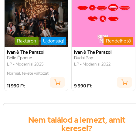
Raktáron
Újdonság!
Rendelhető
Ivan & The Parazol
Ivan & The Parazol
Belle Époque
Budai Pop
LP - Modernial 2025
LP - Modernial 2022
Normál, fekete változat!
11 990 Ft
9 990 Ft
Nem találod a lemezt, amit
keresel?