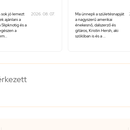
 sok jó lemezt
2026. 08. 07.
Ma ünnepli a születésnapját
k ajánlani a
a nagyszerű amerikai
 Slipknotig és a
énekesnő, dalszerző és
 egészen a
gitáros, Kristin Hersh, aki
m...
szólóban is és a ...
érkezett