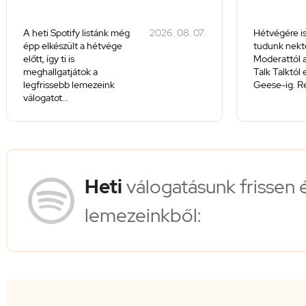
A heti Spotify listánk még
2026. 08. 07.
Hétvégére is
épp elkészült a hétvége
tudunk nekte
előtt, így ti is
Moderattól a
meghallgatjátok a
Talk Talktól
legfrissebb lemezeink
Geese-ig. Re
válogatot...
Heti
válogatásunk frissen 
lemezeinkből: