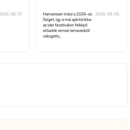
2026. 08. 07.
Hamarosan indul a 2026-os
2026. 08. 06.
Sziget, így a mai ajánlónkba
az idei fesztiválon fellépő
előadók remek lemezeiből
válogattu...