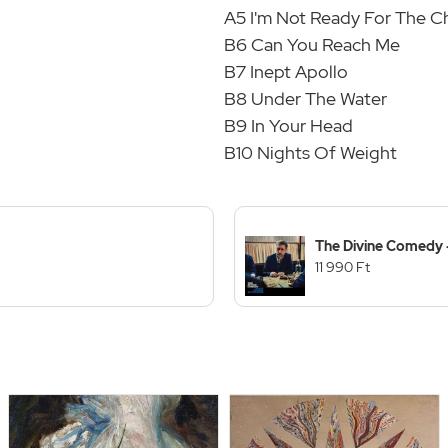
A5 I'm Not Ready For The 
B6 Can You Reach Me
B7 Inept Apollo
B8 Under The Water
B9 In Your Head
B10 Nights Of Weight
The Divine Comedy 
11 990 Ft