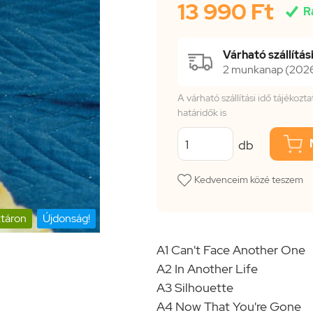
13 990 Ft

R
Várható szállítási
2 munkanap (2026.
A várható szállítási idő tájékoz
határidők is
db
Kedvenceim közé teszem
táron
Újdonság!
A1 Can't Face Another One
A2 In Another Life
A3 Silhouette
A4 Now That You're Gone