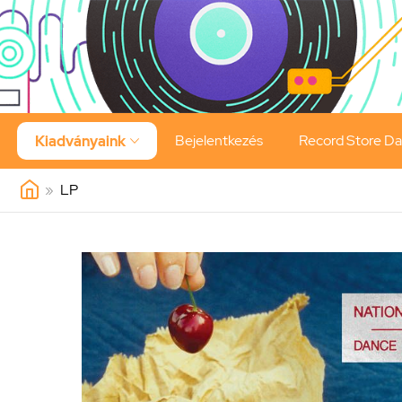
Bejelentkezés
Record Store D
Kiadványaink

»
LP