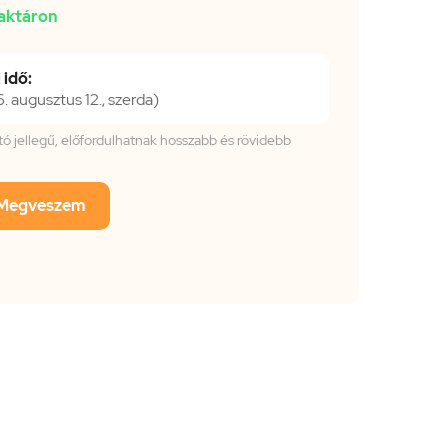
aktáron
 idő:
 augusztus 12., szerda)
tató jellegű, előfordulhatnak hosszabb és rövidebb
Megveszem