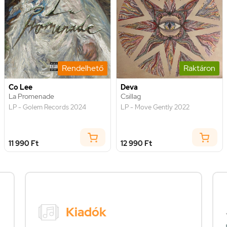
Rendelhető
Raktáron
Co Lee
Deva
La Promenade
Csillag
LP - Golem Records 2024
LP - Move Gently 2022
11 990 Ft
12 990 Ft
Kiadók