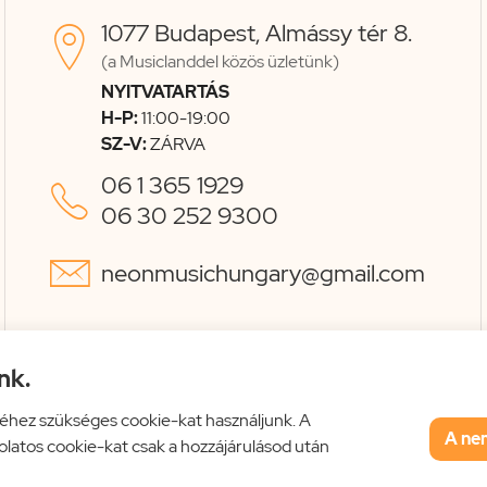
1077 Budapest, Almássy tér 8.

(a Musiclanddel közös üzletünk)
NYITVATARTÁS
H-P:
11:00-19:00
SZ-V:
ZÁRVA
06 1 365 1929

06 30 252 9300

neonmusichungary@gmail.com
nk.
éhez szükséges cookie-kat használjunk. A
A ne
solatos cookie-kat csak a hozzájárulásod után