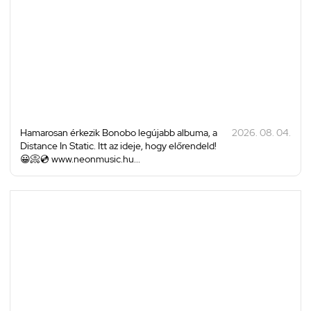
Hamarosan érkezik Bonobo legújabb albuma, a
2026. 08. 04.
Distance In Static. Itt az ideje, hogy előrendeld!
😀📀💿 www.neonmusic.hu...