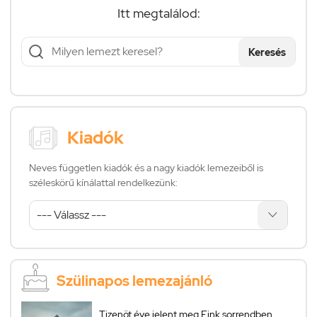
Itt megtalálod:
Keresés
Kiadók
Neves független kiadók és a nagy kiadók lemezeiből is
széleskörű kínálattal rendelkezünk:
Szülinapos lemezajánló
Tizenöt éve jelent meg Fink sorrendben