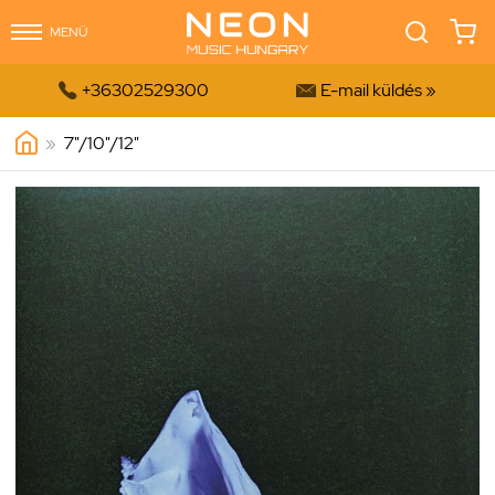
MENÜ


+36302529300
E-mail küldés »
»
7"/10"/12"