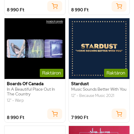
8 990 Ft
8 990 Ft
Raktáron
Raktáron
Boards Of Canada
Stardust
In A Beautiful Place Out In
Music Sounds Better With You
The Country
12" - Because Music 2021
12" - Warp
8 990 Ft
7 990 Ft