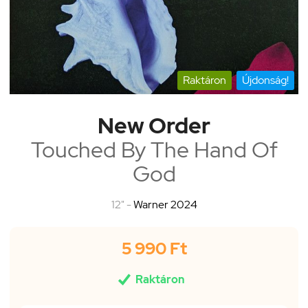
Raktáron
Újdonság!
New Order
Touched By The Hand Of
God
12" -
Warner 2024
5 990 Ft

Raktáron