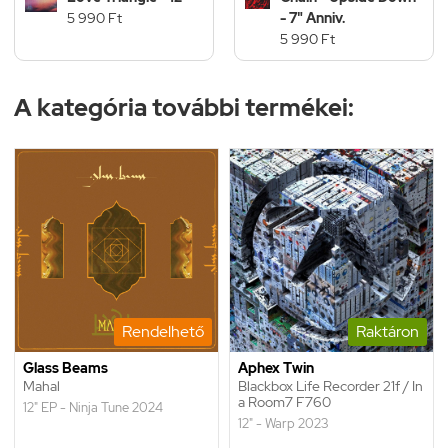
5 990 Ft
- 7" Anniv.
5 990 Ft
A kategória további termékei:
Rendelhető
Raktáron
Glass Beams
Aphex Twin
Mahal
Blackbox Life Recorder 21f / In
a Room7 F760
12" EP - Ninja Tune 2024
12" - Warp 2023