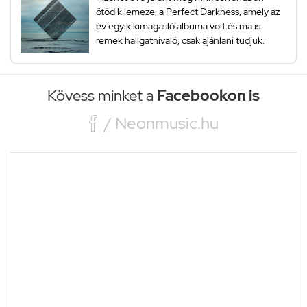
ötödik lemeze, a Perfect Darkness, amely az
év egyik kimagasló albuma volt és ma is
remek hallgatnivaló, csak ajánlani tudjuk.
Kövess minket a
Facebookon is

/ Neonmusic.hu