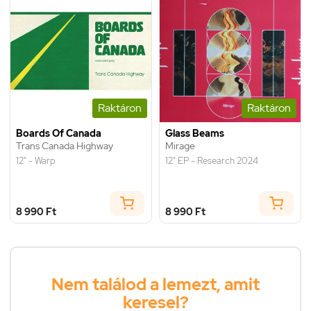
Raktáron
Raktáron
Boards Of Canada
Glass Beams
Trans Canada Highway
Mirage
12" - Warp
12" EP - Research 2024
8 990 Ft
8 990 Ft
Nem találod a lemezt, amit
keresel?