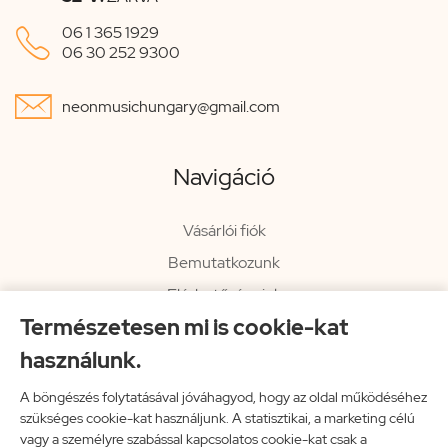

06 1 365 1929
06 30 252 9300

neonmusichungary@gmail.com
Navigáció
Vásárlói fiók
Bemutatkozunk
Elérhetőségeink
Természetesen mi is cookie-kat
Hírlevél
használunk.
Rendelési információk
Impresszum
A böngészés folytatásával jóváhagyod, hogy az oldal működéséhez
szükséges cookie-kat használjunk. A statisztikai, a marketing célú
Vissza a főoldalra
vagy a személyre szabással kapcsolatos cookie-kat csak a