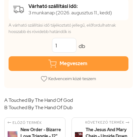
Várható szállítási idő:
3 munkanap (2026. augusztus 11., kedd)
A várható szállítási idő tájékoztató jellegű, előfordulhatnak
hosszabb és rövidebb határidők is
db
Megveszem
Kedvenceim közé teszem
A Touched By The Hand Of God
B Touched By The Hand Of Dub


KÖVETKEZŐ TERMÉK
ELŐZŐ TERMÉK
New Order - Bizarre
The Jesus And Mary
Love Triangle - 12"
Chain - Upside Down