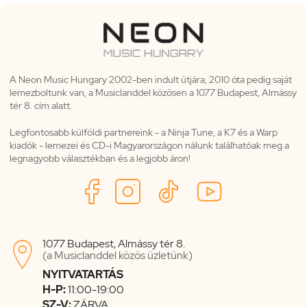
A Neon Music Hungary 2002-ben indult útjára, 2010 óta pedig saját
lemezboltunk van, a Musiclanddel közösen a 1077 Budapest, Almássy
tér 8. cím alatt.
Legfontosabb külföldi partnereink - a Ninja Tune, a K7 és a Warp
kiadók - lemezei és CD-i Magyarországon nálunk találhatóak meg a
legnagyobb választékban és a legjobb áron!
1077 Budapest, Almássy tér 8.

(a Musiclanddel közös üzletünk)
NYITVATARTÁS
H-P:
11:00-19:00
SZ-V:
ZÁRVA