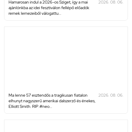
Hamarosan indul a 2026-os Sziget, így a mai
2026. 08. 06.
ajánlónkba az idei fesztiválon fellépő előadók
remek lemezeiből válogattu...
Ma lenne 57 esztendős a tragikusan fiatalon
2026. 08. 06.
elhunyt nagyszerű amerikai dalszerző és énekes,
Elliott Smith. RIP. #neo...