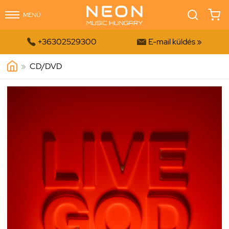
MENÜ


+36302529300
E-mail küldés »
»
CD/DVD