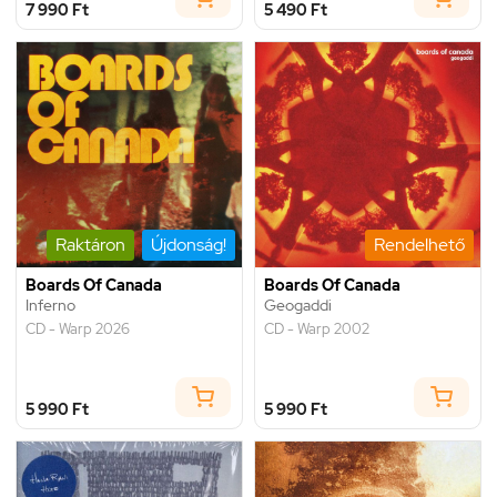
7 990 Ft
5 490 Ft
Raktáron
Újdonság!
Rendelhető
Boards Of Canada
Boards Of Canada
Inferno
Geogaddi
CD - Warp 2026
CD - Warp 2002
5 990 Ft
5 990 Ft