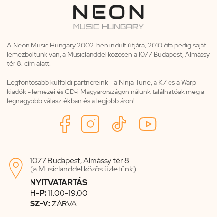
A Neon Music Hungary 2002-ben indult útjára, 2010 óta pedig saját
lemezboltunk van, a Musiclanddel közösen a 1077 Budapest, Almássy
tér 8. cím alatt.
Legfontosabb külföldi partnereink - a Ninja Tune, a K7 és a Warp
kiadók - lemezei és CD-i Magyarországon nálunk találhatóak meg a
legnagyobb választékban és a legjobb áron!
1077 Budapest, Almássy tér 8.

(a Musiclanddel közös üzletünk)
NYITVATARTÁS
H-P:
11:00-19:00
SZ-V:
ZÁRVA