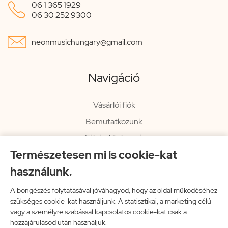

06 1 365 1929
06 30 252 9300

neonmusichungary@gmail.com
Navigáció
Vásárlói fiók
Bemutatkozunk
Elérhetőségeink
Természetesen mi is cookie-kat
Hírlevél
használunk.
Rendelési információk
Impresszum
A böngészés folytatásával jóváhagyod, hogy az oldal működéséhez
szükséges cookie-kat használjunk. A statisztikai, a marketing célú
Vissza a főoldalra
vagy a személyre szabással kapcsolatos cookie-kat csak a
hozzájárulásod után használjuk.