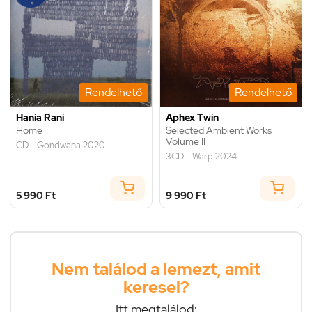
Rendelhető
Rendelhető
Hania Rani
Aphex Twin
Home
Selected Ambient Works
Volume II
CD - Gondwana 2020
3CD - Warp 2024
5 990 Ft
9 990 Ft
Nem találod a lemezt, amit
keresel?
Itt megtalálod: