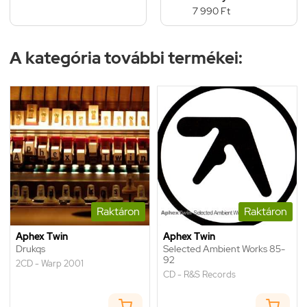
7 990 Ft
A kategória további termékei:
Raktáron
Raktáron
Aphex Twin
Aphex Twin
Drukqs
Selected Ambient Works 85-
92
2CD - Warp 2001
CD - R&S Records