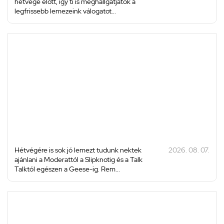
hétvége előtt, így ti is meghallgatjátok a
legfrissebb lemezeink válogatot...
Hétvégére is sok jó lemezt tudunk nektek
2026. 08. 07.
ajánlani a Moderattól a Slipknotig és a Talk
Talktól egészen a Geese-ig. Rem...