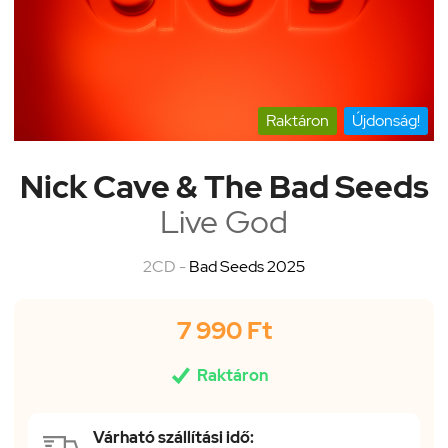
Raktáron
Újdonság!
Nick Cave & The Bad Seeds
Live God
2CD -
Bad Seeds 2025
7 990 Ft

Raktáron
Várható szállítási idő: