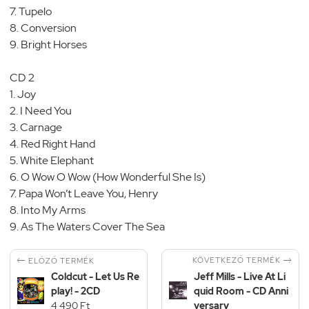
7. Tupelo
8. Conversion
9. Bright Horses
CD 2
1. Joy
2. I Need You
3. Carnage
4. Red Right Hand
5. White Elephant
6. O Wow O Wow (How Wonderful She Is)
7. Papa Won’t Leave You, Henry
8. Into My Arms
9. As The Waters Cover The Sea


KÖVETKEZŐ TERMÉK
ELŐZŐ TERMÉK
Coldcut - Let Us Re
Jeff Mills - Live At Li
play! - 2CD
quid Room - CD Anni
4 490 Ft
versary