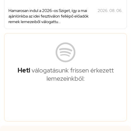
Hamarosan indul a 2026-os Sziget, így a mai
2026. 08. 06.
ajánlónkba az idei fesztiválon fellépő előadók
remek lemezeiből válogattu...
Heti
válogatásunk frissen érkezett
lemezeinkből: