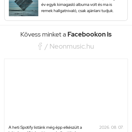
év egyik kimagasló albuma volt és ma is
remek hallgatnivaló, csak ajánlani tudjuk.
Kövess minket a
Facebookon is

/ Neonmusic.hu
A heti Spotify listánk még épp elkészült a
2026. 08. 07.