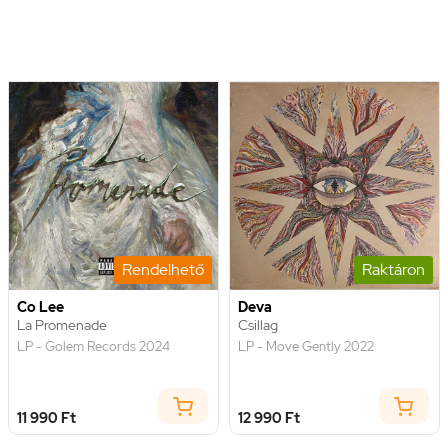
Rendelhető
Raktáron
Co Lee
Deva
La Promenade
Csillag
LP - Golem Records 2024
LP - Move Gently 2022
11 990 Ft
12 990 Ft