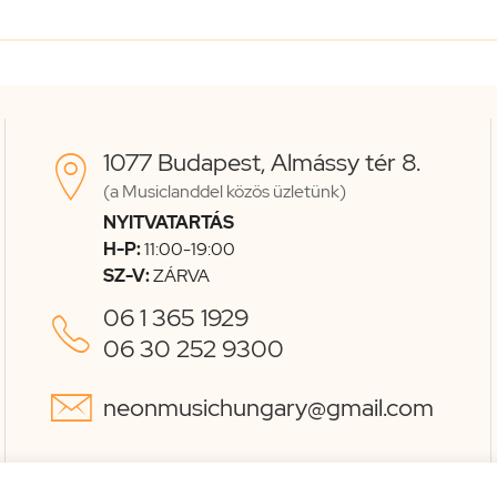
1077 Budapest, Almássy tér 8.

(a Musiclanddel közös üzletünk)
NYITVATARTÁS
H-P:
11:00-19:00
SZ-V:
ZÁRVA
06 1 365 1929

06 30 252 9300

neonmusichungary@gmail.com