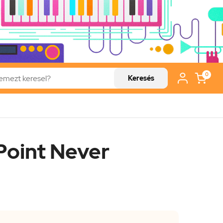
0
Keresés
Point Never