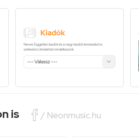
Kiadók
Neves független kiadók és a nagy kiadók lemezeiből is
széleskörű kínálattal rendelkezünk:
n is

/ Neonmusic.hu