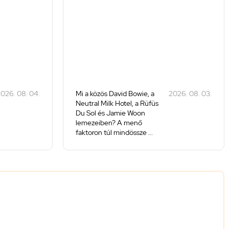
026. 08. 04.
Mi a közös David Bowie, a
2026. 08. 03.
Neutral Milk Hotel, a Rüfüs
Du Sol és Jamie Woon
lemezeiben? A menő
faktoron túl mindössze ...