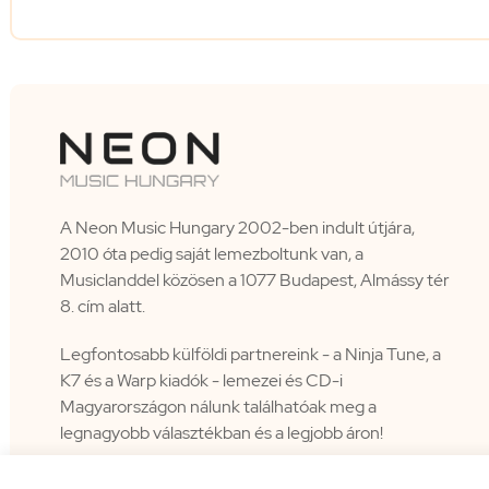
A Neon Music Hungary 2002-ben indult útjára,
2010 óta pedig saját lemezboltunk van, a
Musiclanddel közösen a 1077 Budapest, Almássy tér
8. cím alatt.
Legfontosabb külföldi partnereink - a Ninja Tune, a
K7 és a Warp kiadók - lemezei és CD-i
Magyarországon nálunk találhatóak meg a
legnagyobb választékban és a legjobb áron!