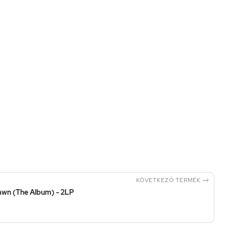

KÖVETKEZŐ TERMÉK
pawn (The Album) - 2LP