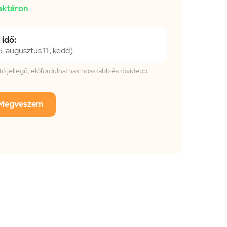
aktáron
 idő:
 augusztus 11., kedd)
tató jellegű, előfordulhatnak hosszabb és rövidebb
Megveszem