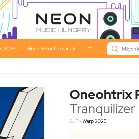
ay 2026
Rendelési információk

Oneohtrix 
Tranquilizer
2LP -
Warp 2025