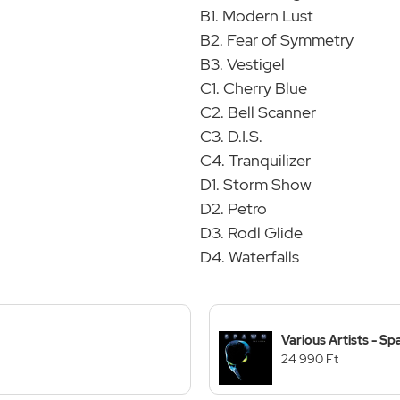
B1. Modern Lust
B2. Fear of Symmetry
B3. Vestigel
C1. Cherry Blue
C2. Bell Scanner
C3. D.I.S.
C4. Tranquilizer
D1. Storm Show
D2. Petro
D3. Rodl Glide
D4. Waterfalls
Various Artists - S
24 990 Ft