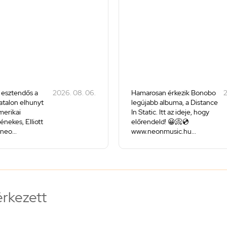
 esztendős a
2026. 08. 06.
Hamarosan érkezik Bonobo
2
iatalon elhunyt
legújabb albuma, a Distance
merikai
In Static. Itt az ideje, hogy
énekes, Elliott
előrendeld! 😀📀💿
neo...
www.neonmusic.hu...
érkezett