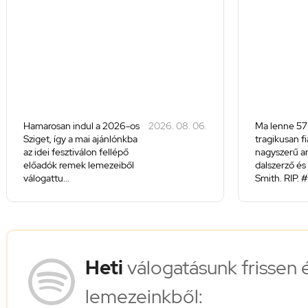
Hamarosan indul a 2026-os
2026. 08. 06.
Ma lenne 57
Sziget, így a mai ajánlónkba
tragikusan f
az idei fesztiválon fellépő
nagyszerű a
előadók remek lemezeiből
dalszerző és 
válogattu...
Smith. RIP. #
Heti
válogatásunk frissen 
lemezeinkből: