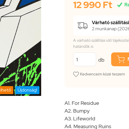
12 990 Ft

R
Várható szállítási
2 munkanap (2026.
A várható szállítási idő tájékoz
határidők is
db
Kedvenceim közé teszem
lhető
Újdonság!
A1. For Residue
A2. Bumpy
A3. Lifeworld
A4. Measuring Ruins