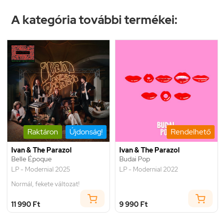
A kategória további termékei:
Raktáron
Újdonság!
Rendelhető
Ivan & The Parazol
Ivan & The Parazol
Belle Époque
Budai Pop
LP - Modernial 2025
LP - Modernial 2022
Normál, fekete változat!
11 990 Ft
9 990 Ft