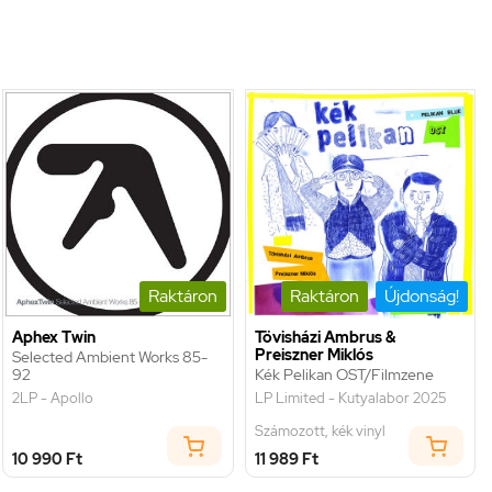
Raktáron
Raktáron
Újdonság!
Aphex Twin
Tövisházi Ambrus &
Preiszner Miklós
Selected Ambient Works 85-
92
Kék Pelikan OST/Filmzene
2LP - Apollo
LP Limited - Kutyalabor 2025
Számozott, kék vinyl
10 990 Ft
11 989 Ft