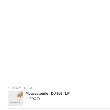

ELŐZŐ TERMÉK
Mouseatouille - DJ Set - LP
14 990 Ft