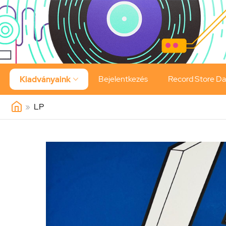
Bejelentkezés
Record Store D
Kiadványaink

»
LP