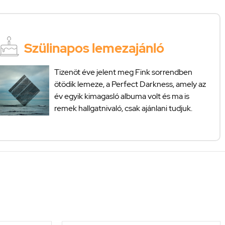
Szülinapos lemezajánló
Tizenöt éve jelent meg Fink sorrendben
ötödik lemeze, a Perfect Darkness, amely az
év egyik kimagasló albuma volt és ma is
remek hallgatnivaló, csak ajánlani tudjuk.