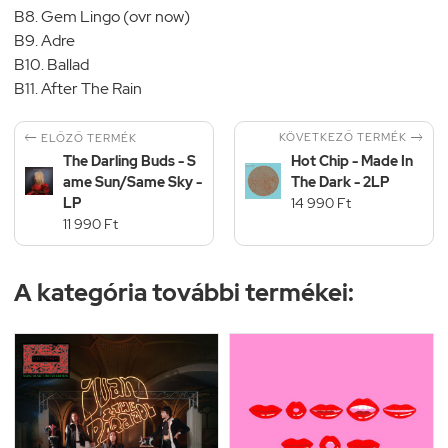
B8. Gem Lingo (ovr now)
B9. Adre
B10. Ballad
B11. After The Rain


KÖVETKEZŐ TERMÉK
ELŐZŐ TERMÉK
The Darling Buds - S
Hot Chip - Made In
ame Sun/Same Sky -
The Dark - 2LP
LP
14 990 Ft
11 990 Ft
A kategória további termékei: