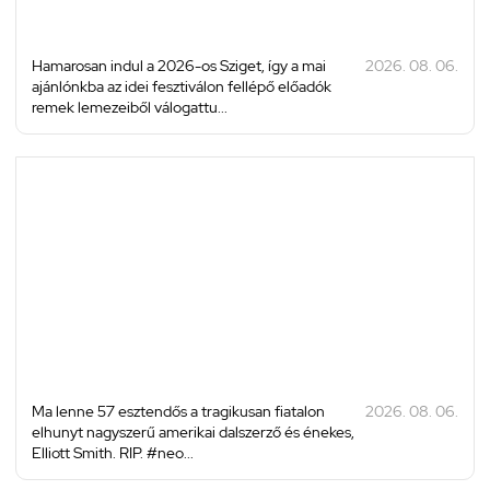
Hamarosan indul a 2026-os Sziget, így a mai
2026. 08. 06.
ajánlónkba az idei fesztiválon fellépő előadók
remek lemezeiből válogattu...
Ma lenne 57 esztendős a tragikusan fiatalon
2026. 08. 06.
elhunyt nagyszerű amerikai dalszerző és énekes,
Elliott Smith. RIP. #neo...