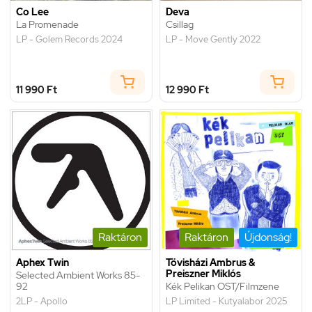
Co Lee
Deva
La Promenade
Csillag
LP - Golem Records 2024
LP - Move Gently 2022
11 990 Ft
12 990 Ft
Raktáron
Raktáron
Újdonság!
Aphex Twin
Tövisházi Ambrus &
Preiszner Miklós
Selected Ambient Works 85-
92
Kék Pelikan OST/Filmzene
2LP - Apollo
LP Limited - Kutyalabor 2025