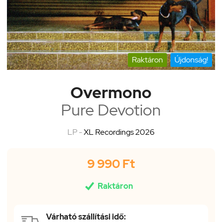
Raktáron
Újdonság!
Overmono
Pure Devotion
LP -
XL Recordings 2026
9 990 Ft

Raktáron
Várható szállítási idő: