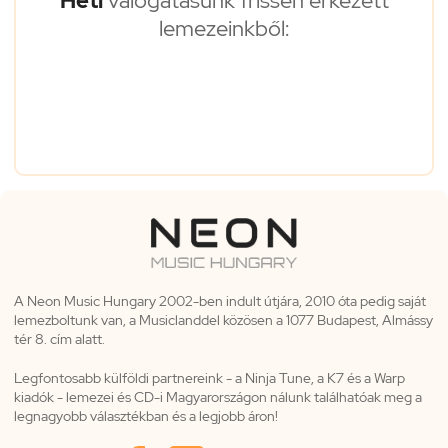
Heti
válogatásunk frissen érkezett
lemezeinkből:
A Neon Music Hungary 2002-ben indult útjára, 2010 óta pedig saját
lemezboltunk van, a Musiclanddel közösen a 1077 Budapest, Almássy
tér 8. cím alatt.
Legfontosabb külföldi partnereink - a Ninja Tune, a K7 és a Warp
kiadók - lemezei és CD-i Magyarországon nálunk találhatóak meg a
legnagyobb választékban és a legjobb áron!