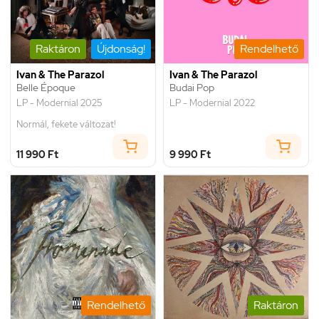
Raktáron
Újdonság!
Rendelhető
Ivan & The Parazol
Ivan & The Parazol
Belle Époque
Budai Pop
LP - Modernial 2025
LP - Modernial 2022
Normál, fekete változat!
11 990 Ft
9 990 Ft
Rendelhető
Raktáron