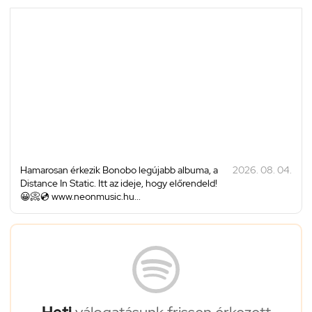
Hamarosan érkezik Bonobo legújabb albuma, a
2026. 08. 04.
Distance In Static. Itt az ideje, hogy előrendeld!
😀📀💿 www.neonmusic.hu...