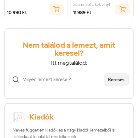
Számozott, kék vinyl
10 990 Ft
11 989 Ft
Nem találod a lemezt, amit
keresel?
Itt megtalálod:
Keresés
Kiadók
Neves független kiadók és a nagy kiadók lemezeiből is
széleskörű kínálattal rendelkezünk: