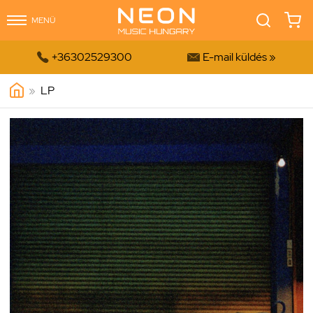
MENÜ


+36302529300
E-mail küldés »
»
LP