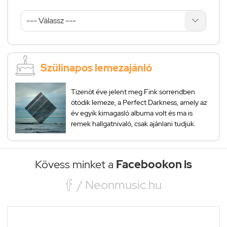
Szülinapos lemezajánló
Tizenöt éve jelent meg Fink sorrendben
ötödik lemeze, a Perfect Darkness, amely az
év egyik kimagasló albuma volt és ma is
remek hallgatnivaló, csak ajánlani tudjuk.
Kövess minket a
Facebookon is

/ Neonmusic.hu