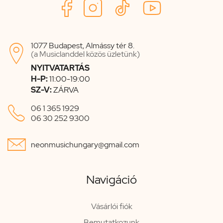
1077 Budapest, Almássy tér 8.

(a Musiclanddel közös üzletünk)
NYITVATARTÁS
H-P:
11:00-19:00
SZ-V:
ZÁRVA

06 1 365 1929
06 30 252 9300

neonmusichungary@gmail.com
Navigáció
Vásárlói fiók
Bemutatkozunk