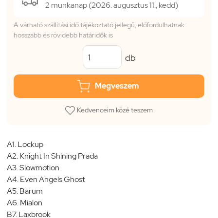
2 munkanap (2026. augusztus 11., kedd)
A várható szállítási idő tájékoztató jellegű, előfordulhatnak
hosszabb és rövidebb határidők is
db
Megveszem
Kedvenceim közé teszem
A1. Lockup
A2. Knight In Shining Prada
A3. Slowmotion
A4. Even Angels Ghost
A5. Barum
A6. Mialon
B7. Laxbrook