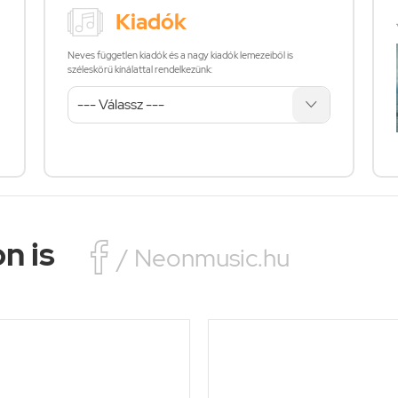
Kiadók
Neves független kiadók és a nagy kiadók lemezeiből is
széleskörű kínálattal rendelkezünk:
n is

/ Neonmusic.hu