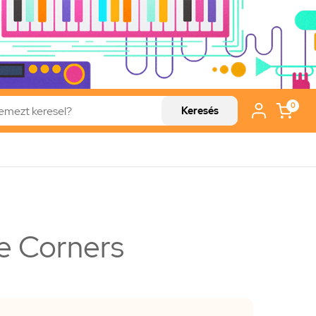
0
Keresés
e Corners