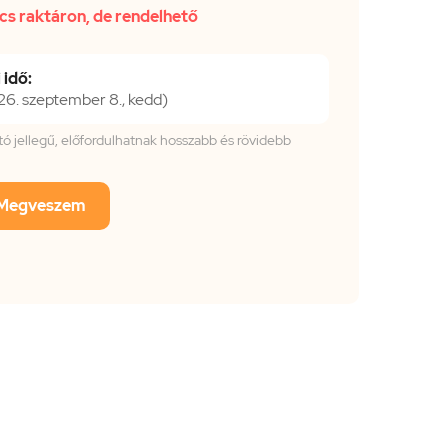
cs raktáron, de rendelhető
 idő:
6. szeptember 8., kedd)
tató jellegű, előfordulhatnak hosszabb és rövidebb
Megveszem