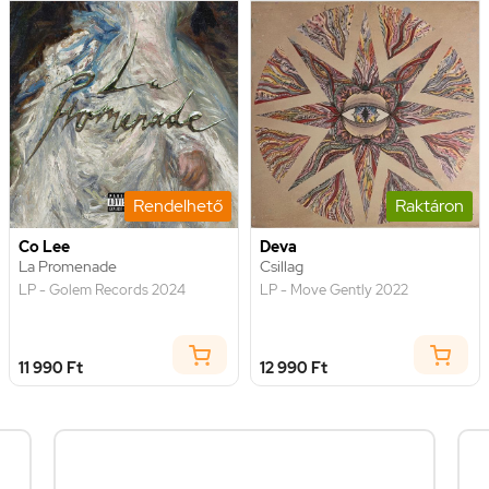
Rendelhető
Raktáron
Co Lee
Deva
La Promenade
Csillag
LP - Golem Records 2024
LP - Move Gently 2022
11 990 Ft
12 990 Ft