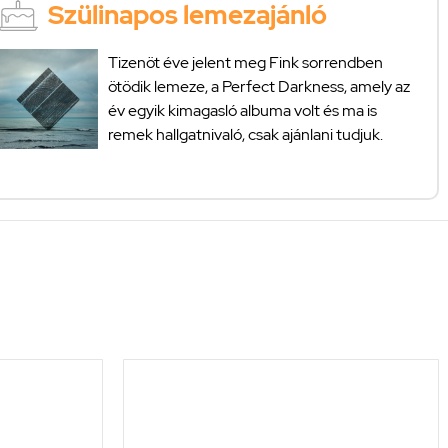
Szülinapos lemezajánló
Tizenöt éve jelent meg Fink sorrendben
ötödik lemeze, a Perfect Darkness, amely az
év egyik kimagasló albuma volt és ma is
remek hallgatnivaló, csak ajánlani tudjuk.