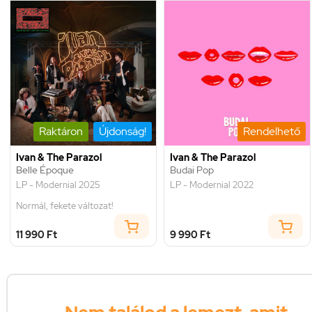
Raktáron
Újdonság!
Rendelhető
Ivan & The Parazol
Ivan & The Parazol
Belle Époque
Budai Pop
LP - Modernial 2025
LP - Modernial 2022
Normál, fekete változat!
11 990 Ft
9 990 Ft