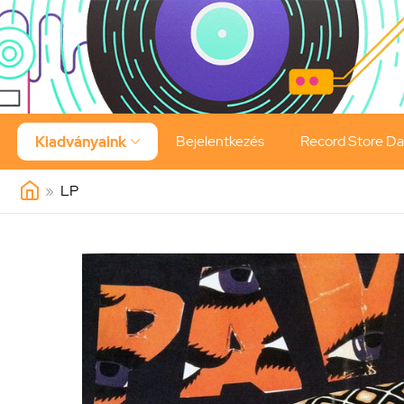
Bejelentkezés
Record Store D
Kiadványaink

»
LP