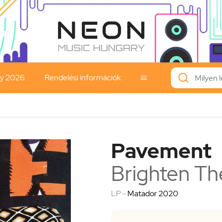
ay 2026
Rendelési információk

Pavement
Brighten Th
LP -
Matador 2020