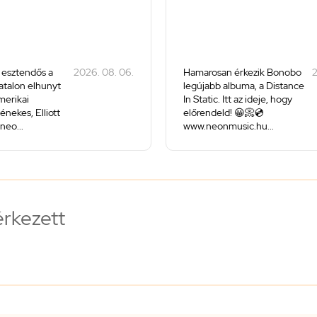
 esztendős a
2026. 08. 06.
Hamarosan érkezik Bonobo
2
iatalon elhunyt
legújabb albuma, a Distance
merikai
In Static. Itt az ideje, hogy
énekes, Elliott
előrendeld! 😀📀💿
neo...
www.neonmusic.hu...
érkezett