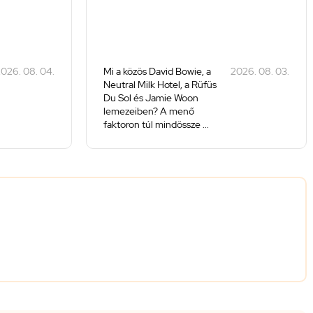
026. 08. 04.
Mi a közös David Bowie, a
2026. 08. 03.
Neutral Milk Hotel, a Rüfüs
Du Sol és Jamie Woon
lemezeiben? A menő
faktoron túl mindössze ...