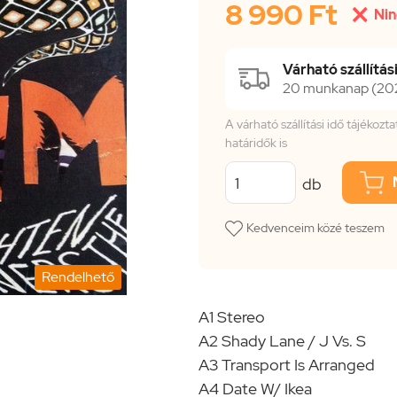
8 990 Ft

Nin
Várható szállítási
20 munkanap (202
A várható szállítási idő tájékoz
határidők is
db
Kedvenceim közé teszem
Rendelhető
A1 Stereo
A2 Shady Lane / J Vs. S
A3 Transport Is Arranged
A4 Date W/ Ikea