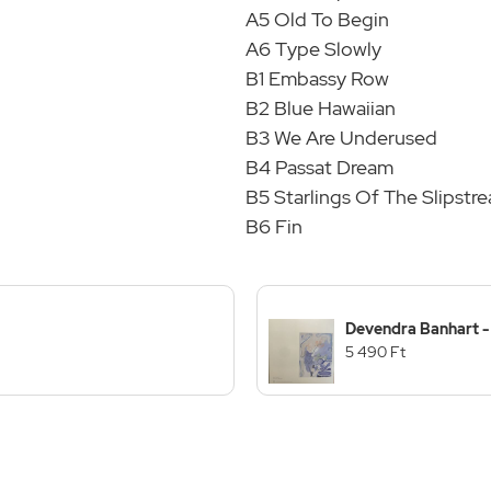
A5 Old To Begin
A6 Type Slowly
B1 Embassy Row
B2 Blue Hawaiian
B3 We Are Underused
B4 Passat Dream
B5 Starlings Of The Slipstr
B6 Fin
Devendra Banhart - 
5 490 Ft