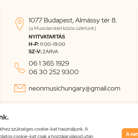
1077 Budapest, Almássy tér 8.

(a Musiclanddel közös üzletünk)
NYITVATARTÁS
H-P:
11:00-19:00
SZ-V:
ZÁRVA
06 1 365 1929

06 30 252 9300

neonmusichungary@gmail.com
nk.
éhez szükséges cookie-kat használjunk. A
A ne
solatos cookie-kat csak a hozzájárulásod után