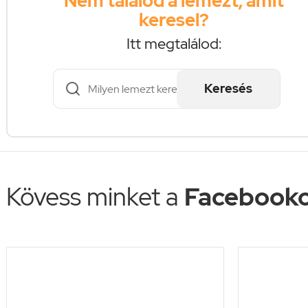
Nem találod a lemezt, amit
keresel?
Itt megtalálod:
Keresés
Kövess minket a
Facebooko