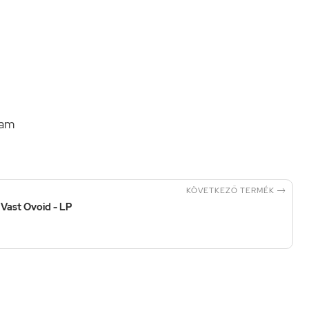
eam

KÖVETKEZŐ TERMÉK
Vast Ovoid - LP