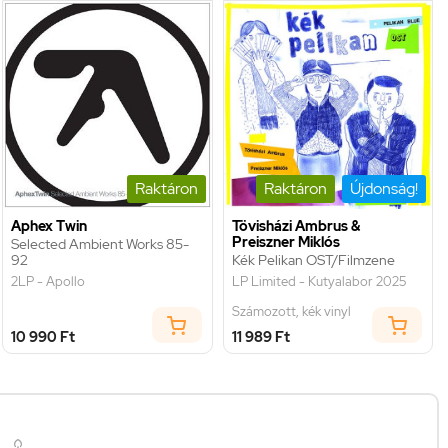
Raktáron
Raktáron
Újdonság!
Aphex Twin
Tövisházi Ambrus &
Preiszner Miklós
Selected Ambient Works 85-
92
Kék Pelikan OST/Filmzene
2LP - Apollo
LP Limited - Kutyalabor 2025
Számozott, kék vinyl
10 990 Ft
11 989 Ft