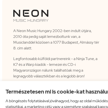
A Neon Music Hungary 2002-ben indult útjára,
2010 óta pedig saját lemezboltunk van, a
Musiclanddel közösen a 1077 Budapest, Almássy tér
8. cím alatt.
Legfontosabb külföldi partnereink - a Ninja Tune, a
K7 és a Warp kiadók - lemezei és CD-i
Magyarországon nálunk találhatóak meg a
legnagyobb választékban és a legjobb áron!
Természetesen mi is cookie-kat használu
A böngészés folytatásával jóváhagyod, hogy az oldal működés
statisztikai, a marketing célú vagy a személyre szabással kapc