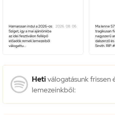
Hamarosan indul a 2026-os
2026. 08. 06.
Ma lenne 57
Sziget, így a mai ajánlónkba
tragikusan f
az idei fesztiválon fellépő
nagyszerű a
előadók remek lemezeiből
dalszerző és 
válogattu...
Smith. RIP. #
Heti
válogatásunk frissen 
lemezeinkből: