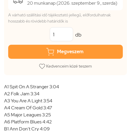
20 munkanap (2026. szeptember 9., szerda)
A várható szállítási idő tájékoztató jellegű, előfordulhatnak
hosszabb és rövidebb határidők is
db
Megveszem
Kedvenceim közé teszem
A1 Spit On A Stranger 3:04
A2 Folk Jam 3:34
A3 You Are A Light 3:54
A4 Cream Of Gold 3:47
A5 Major Leagues 3:25
A6 Platform Blues 4:42
B1 Ann Don't Cry 4:09