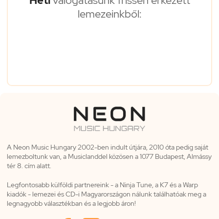
Heti
válogatásunk frissen érkezett
lemezeinkből:
A Neon Music Hungary 2002-ben indult útjára, 2010 óta pedig saját
lemezboltunk van, a Musiclanddel közösen a 1077 Budapest, Almássy
tér 8. cím alatt.
Legfontosabb külföldi partnereink - a Ninja Tune, a K7 és a Warp
kiadók - lemezei és CD-i Magyarországon nálunk találhatóak meg a
legnagyobb választékban és a legjobb áron!