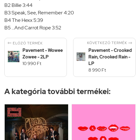
B2 Billie 3:44
B3 Speak, See, Remember 4:20
B4 The Hexx 5:39
B5 ...And Carrot Rope 3:52


KÖVETKEZŐ TERMÉK
ELŐZŐ TERMÉK
Pavement - Wowee
Pavement - Crooked
Zowee - 2LP
Rain, Crooked Rain -
10 990 Ft
LP
8 990 Ft
A kategória további termékei: