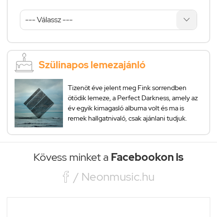
Szülinapos lemezajánló
Tizenöt éve jelent meg Fink sorrendben
ötödik lemeze, a Perfect Darkness, amely az
év egyik kimagasló albuma volt és ma is
remek hallgatnivaló, csak ajánlani tudjuk.
Kövess minket a
Facebookon is

/ Neonmusic.hu