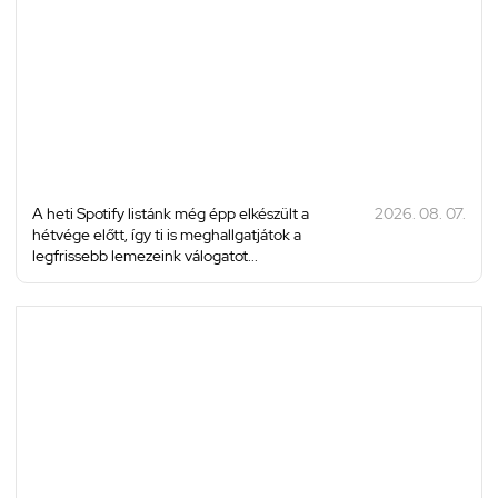
A heti Spotify listánk még épp elkészült a
2026. 08. 07.
hétvége előtt, így ti is meghallgatjátok a
legfrissebb lemezeink válogatot...