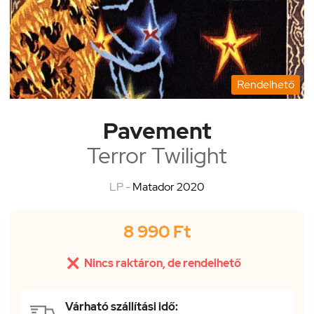
Rendelhető
Pavement
Terror Twilight
LP -
Matador 2020
8 990 Ft

Nincs raktáron, de rendelhető
Várható szállítási idő: