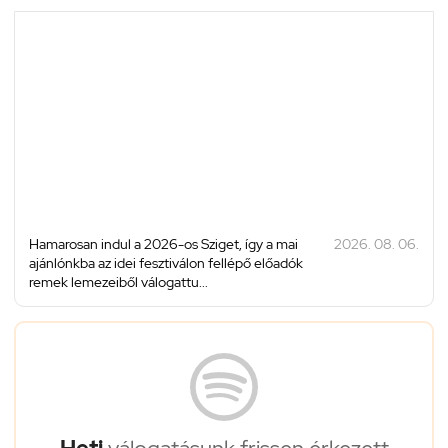
Hamarosan indul a 2026-os Sziget, így a mai
2026. 08. 06.
ajánlónkba az idei fesztiválon fellépő előadók
remek lemezeiből válogattu...