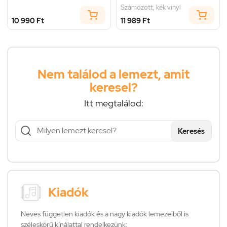
Számozott, kék vinyl
10 990 Ft
11 989 Ft
Nem találod a lemezt, amit
keresel?
Itt megtalálod:
Keresés
Kiadók
Neves független kiadók és a nagy kiadók lemezeiből is
széleskörű kínálattal rendelkezünk: