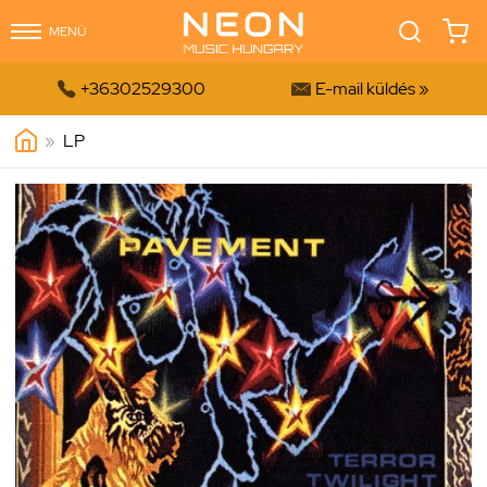
MENÜ


+36302529300
E-mail küldés »
»
LP