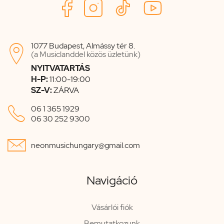
1077 Budapest, Almássy tér 8.

(a Musiclanddel közös üzletünk)
NYITVATARTÁS
H-P:
11:00-19:00
SZ-V:
ZÁRVA

06 1 365 1929
06 30 252 9300

neonmusichungary@gmail.com
Navigáció
Vásárlói fiók
Bemutatkozunk