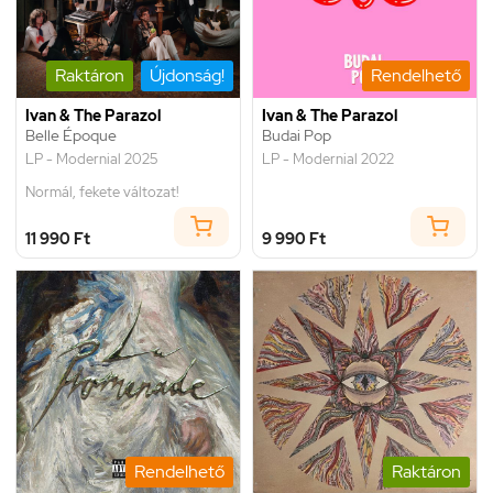
Raktáron
Újdonság!
Rendelhető
Ivan & The Parazol
Ivan & The Parazol
Belle Époque
Budai Pop
LP - Modernial 2025
LP - Modernial 2022
Normál, fekete változat!
11 990 Ft
9 990 Ft
Rendelhető
Raktáron