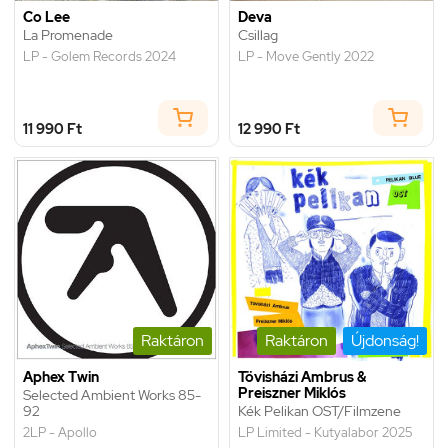
Co Lee
Deva
La Promenade
Csillag
LP - Golem Records 2024
LP - Move Gently 2022
11 990 Ft
12 990 Ft
Raktáron
Raktáron
Újdonság!
Aphex Twin
Tövisházi Ambrus &
Preiszner Miklós
Selected Ambient Works 85-
92
Kék Pelikan OST/Filmzene
2LP - Apollo
LP Limited - Kutyalabor 2025