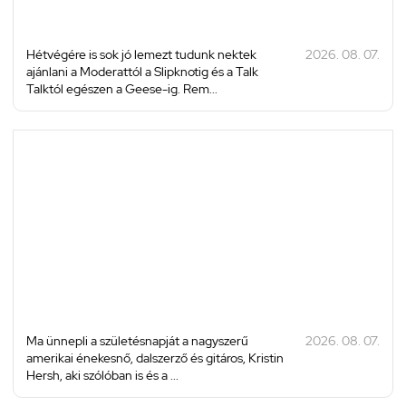
Hétvégére is sok jó lemezt tudunk nektek
2026. 08. 07.
ajánlani a Moderattól a Slipknotig és a Talk
Talktól egészen a Geese-ig. Rem...
Ma ünnepli a születésnapját a nagyszerű
2026. 08. 07.
amerikai énekesnő, dalszerző és gitáros, Kristin
Hersh, aki szólóban is és a ...