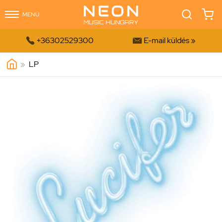
MENÜ


+36302529300
E-mail küldés »
»
LP