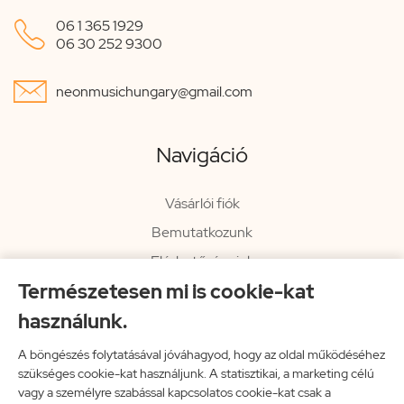

06 1 365 1929
06 30 252 9300

neonmusichungary@gmail.com
Navigáció
Vásárlói fiók
Bemutatkozunk
Elérhetőségeink
Természetesen mi is cookie-kat
Hírlevél
használunk.
Rendelési információk
Impresszum
A böngészés folytatásával jóváhagyod, hogy az oldal működéséhez
szükséges cookie-kat használjunk. A statisztikai, a marketing célú
Vissza a főoldalra
vagy a személyre szabással kapcsolatos cookie-kat csak a