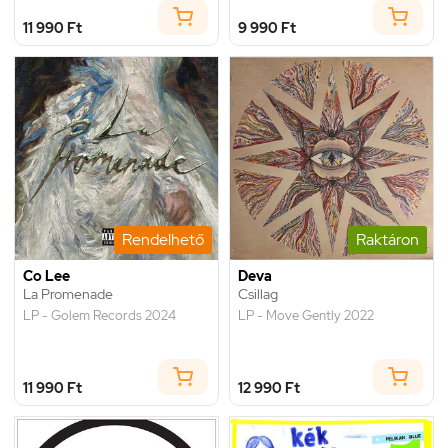
11 990 Ft
9 990 Ft
Rendelhető
Raktáron
Co Lee
Deva
La Promenade
Csillag
LP - Golem Records 2024
LP - Move Gently 2022
11 990 Ft
12 990 Ft