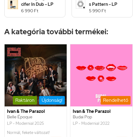
cifer In Dub - LP
s Pattern - LP
6 990 Ft
5 990 Ft
A kategória további termékei:
Raktáron
Újdonság!
Rendelhető
Ivan & The Parazol
Ivan & The Parazol
Belle Époque
Budai Pop
LP - Modernial 2025
LP - Modernial 2022
Normál, fekete változat!