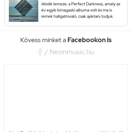
ötödik lemeze, a Perfect Darkness, amely az
év egyik kimagasló albuma volt és ma is
remek hallgatnivaló, csak ajánlani tudjuk.
Kövess minket a
Facebookon is

/ Neonmusic.hu