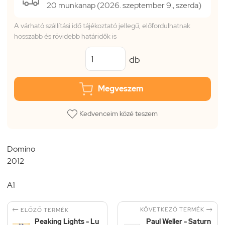
20 munkanap (2026. szeptember 9., szerda)
A várható szállítási idő tájékoztató jellegű, előfordulhatnak
hosszabb és rövidebb határidők is
db
Megveszem
Kedvenceim közé teszem
Domino
2012
A1


KÖVETKEZŐ TERMÉK
ELŐZŐ TERMÉK
Peaking Lights - Lu
Paul Weller - Saturn