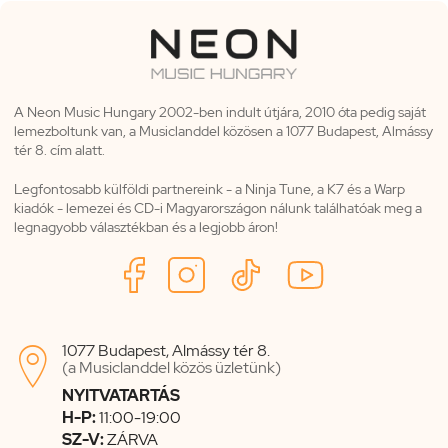
A Neon Music Hungary 2002-ben indult útjára, 2010 óta pedig saját
lemezboltunk van, a Musiclanddel közösen a 1077 Budapest, Almássy
tér 8. cím alatt.
Legfontosabb külföldi partnereink - a Ninja Tune, a K7 és a Warp
kiadók - lemezei és CD-i Magyarországon nálunk találhatóak meg a
legnagyobb választékban és a legjobb áron!
1077 Budapest, Almássy tér 8.

(a Musiclanddel közös üzletünk)
NYITVATARTÁS
H-P:
11:00-19:00
SZ-V:
ZÁRVA