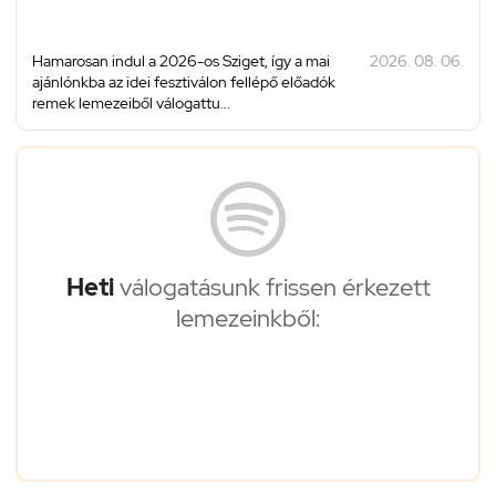
Hamarosan indul a 2026-os Sziget, így a mai
2026. 08. 06.
ajánlónkba az idei fesztiválon fellépő előadók
remek lemezeiből válogattu...
Heti
válogatásunk frissen érkezett
lemezeinkből: