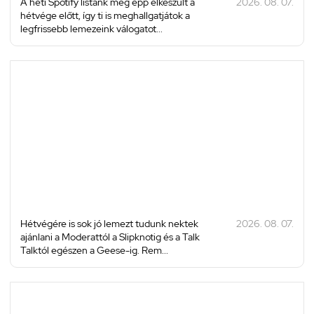
A heti Spotify listánk még épp elkészült a
2026. 08. 07.
hétvége előtt, így ti is meghallgatjátok a
legfrissebb lemezeink válogatot...
Hétvégére is sok jó lemezt tudunk nektek
2026. 08. 07.
ajánlani a Moderattól a Slipknotig és a Talk
Talktól egészen a Geese-ig. Rem...