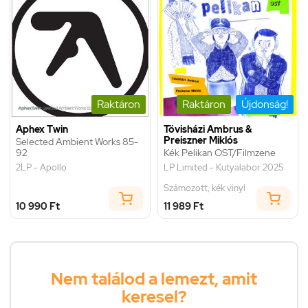
Raktáron
Raktáron
Újdonság!
Aphex Twin
Tövisházi Ambrus &
Preiszner Miklós
Selected Ambient Works 85-
92
Kék Pelikan OST/Filmzene
2LP - Apollo
LP Limited - Kutyalabor 2025
Számozott, kék vinyl
10 990 Ft
11 989 Ft
Nem találod a lemezt, amit
keresel?