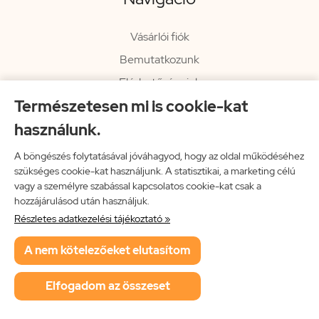
Vásárlói fiók
Bemutatkozunk
Elérhetőségeink
Természetesen mi is cookie-kat
Hírlevél
használunk.
Rendelési információk
Impresszum
A böngészés folytatásával jóváhagyod, hogy az oldal működéséhez
szükséges cookie-kat használjunk. A statisztikai, a marketing célú
Vissza a főoldalra
vagy a személyre szabással kapcsolatos cookie-kat csak a
hozzájárulásod után használjuk.
Részletes adatkezelési tájékoztató »
Neon Music Hungary Bt.
A nem kötelezőeket elutasítom
ÁSZF
Adatkezelési tájékoztató
Elfogadom az összeset