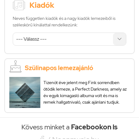
Kiadók
Neves független kiadók és a nagy kiadók lemezeiből is
széleskörű kínálattal rendelkezünk:
Szülinapos lemezajánló
Tizenöt éve jelent meg Fink sorrendben
ötödik lemeze, a Perfect Darkness, amely az
év egyik kimagasló albuma volt és ma is
remek hallgatnivaló, csak ajánlani tudjuk.
Kövess minket a
Facebookon is