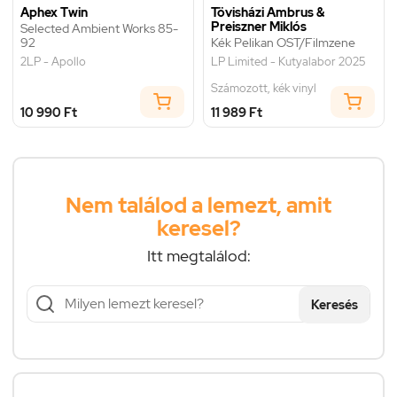
Aphex Twin
Tövisházi Ambrus &
Preiszner Miklós
Selected Ambient Works 85-
92
Kék Pelikan OST/Filmzene
2LP - Apollo
LP Limited - Kutyalabor 2025
Számozott, kék vinyl
10 990 Ft
11 989 Ft
Nem találod a lemezt, amit
keresel?
Itt megtalálod:
Keresés