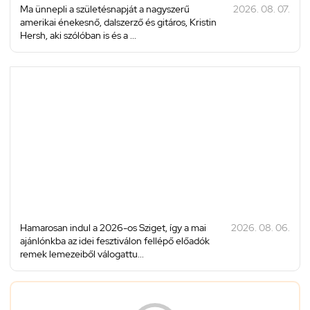
Ma ünnepli a születésnapját a nagyszerű
2026. 08. 07.
amerikai énekesnő, dalszerző és gitáros, Kristin
Hersh, aki szólóban is és a ...
Hamarosan indul a 2026-os Sziget, így a mai
2026. 08. 06.
ajánlónkba az idei fesztiválon fellépő előadók
remek lemezeiből válogattu...