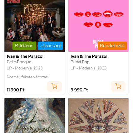
Raktáron
Újdonság!
Rendelhető
Ivan & The Parazol
Ivan & The Parazol
Belle Époque
Budai Pop
LP - Modernial 2025
LP - Modernial 2022
Normál, fekete változat!
11 990 Ft
9 990 Ft