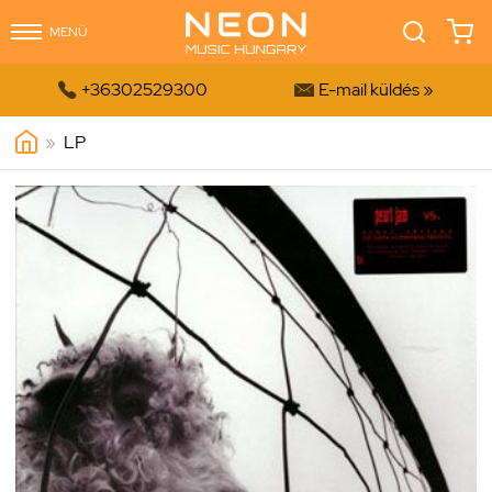
MENÜ


+36302529300
E-mail küldés »
»
LP