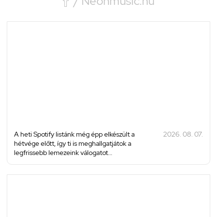

/ Neonmusic.hu
A heti Spotify listánk még épp elkészült a
2026. 08. 07.
hétvége előtt, így ti is meghallgatjátok a
legfrissebb lemezeink válogatot...