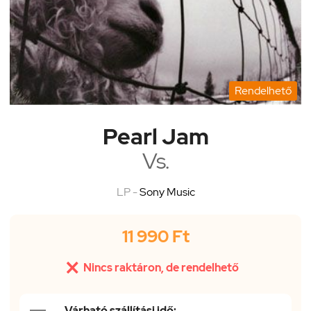
Rendelhető
Pearl Jam
Vs.
LP -
Sony Music
11 990 Ft

Nincs raktáron, de rendelhető
Várható szállítási idő: