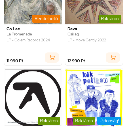
Rendelhető
Raktáron
Co Lee
Deva
La Promenade
Csillag
LP - Golem Records 2024
LP - Move Gently 2022
11 990 Ft
12 990 Ft
Raktáron
Raktáron
Újdonság!