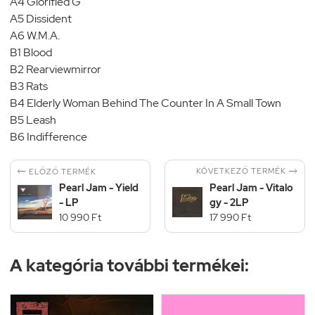
A4 Glorified G
A5 Dissident
A6 W.M.A.
B1 Blood
B2 Rearviewmirror
B3 Rats
B4 Elderly Woman Behind The Counter In A Small Town
B5 Leash
B6 Indifference


KÖVETKEZŐ TERMÉK
ELŐZŐ TERMÉK
Pearl Jam - Yield
Pearl Jam - Vitalo
- LP
gy - 2LP
10 990 Ft
17 990 Ft
A kategória további termékei: