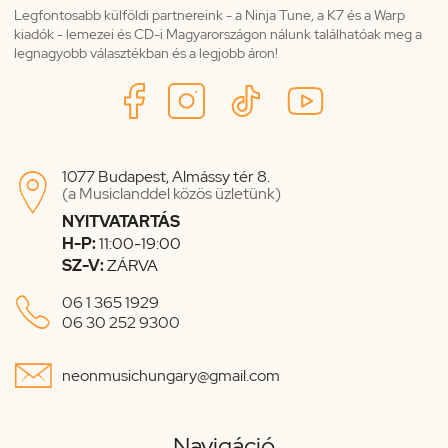
Legfontosabb külföldi partnereink - a Ninja Tune, a K7 és a Warp
kiadók - lemezei és CD-i Magyarországon nálunk találhatóak meg a
legnagyobb választékban és a legjobb áron!
1077 Budapest, Almássy tér 8.

(a Musiclanddel közös üzletünk)
NYITVATARTÁS
H-P:
11:00-19:00
SZ-V:
ZÁRVA

06 1 365 1929
06 30 252 9300

neonmusichungary@gmail.com
Navigáció