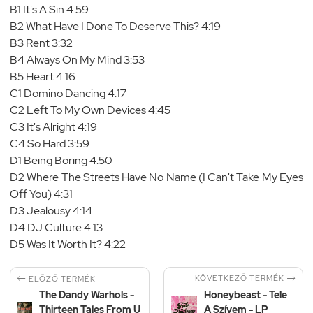
B1 It's A Sin 4:59
B2 What Have I Done To Deserve This? 4:19
B3 Rent 3:32
B4 Always On My Mind 3:53
B5 Heart 4:16
C1 Domino Dancing 4:17
C2 Left To My Own Devices 4:45
C3 It's Alright 4:19
C4 So Hard 3:59
D1 Being Boring 4:50
D2 Where The Streets Have No Name (I Can't Take My Eyes
Off You) 4:31
D3 Jealousy 4:14
D4 DJ Culture 4:13
D5 Was It Worth It? 4:22


KÖVETKEZŐ TERMÉK
ELŐZŐ TERMÉK
The Dandy Warhols -
Honeybeast - Tele
Thirteen Tales From U
A Szívem - LP