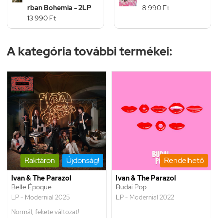
rban Bohemia - 2LP
8 990 Ft
13 990 Ft
A kategória további termékei:
Raktáron
Újdonság!
Rendelhető
Ivan & The Parazol
Ivan & The Parazol
Belle Époque
Budai Pop
LP - Modernial 2025
LP - Modernial 2022
Normál, fekete változat!