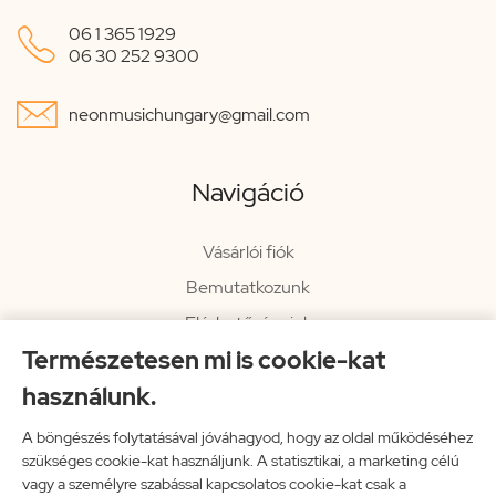

06 1 365 1929
06 30 252 9300

neonmusichungary@gmail.com
Navigáció
Vásárlói fiók
Bemutatkozunk
Elérhetőségeink
Természetesen mi is cookie-kat
Hírlevél
használunk.
Rendelési információk
Impresszum
A böngészés folytatásával jóváhagyod, hogy az oldal működéséhez
szükséges cookie-kat használjunk. A statisztikai, a marketing célú
Vissza a főoldalra
vagy a személyre szabással kapcsolatos cookie-kat csak a