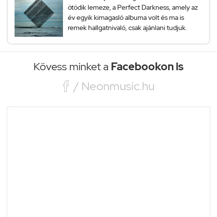
ötödik lemeze, a Perfect Darkness, amely az
év egyik kimagasló albuma volt és ma is
remek hallgatnivaló, csak ajánlani tudjuk.
Kövess minket a
Facebookon is

/ Neonmusic.hu