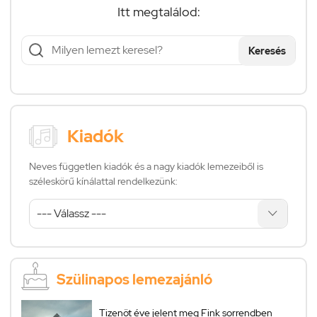
Itt megtalálod:
Keresés
Kiadók
Neves független kiadók és a nagy kiadók lemezeiből is
széleskörű kínálattal rendelkezünk:
Szülinapos lemezajánló
Tizenöt éve jelent meg Fink sorrendben