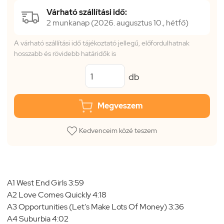
Várható szállítási idő:
2 munkanap (2026. augusztus 10., hétfő)
A várható szállítási idő tájékoztató jellegű, előfordulhatnak
hosszabb és rövidebb határidők is
db
Megveszem
Kedvenceim közé teszem
A1 West End Girls 3:59
A2 Love Comes Quickly 4:18
A3 Opportunities (Let's Make Lots Of Money) 3:36
A4 Suburbia 4:02