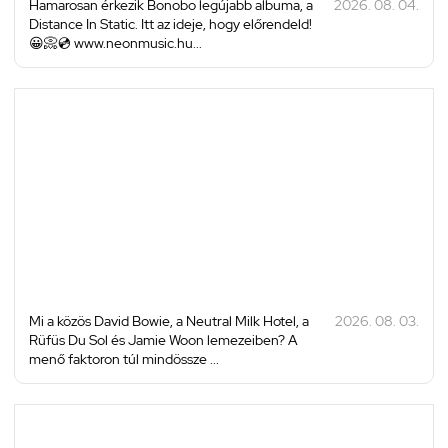
Hamarosan érkezik Bonobo legújabb albuma, a
2026. 08. 04.
Distance In Static. Itt az ideje, hogy előrendeld!
😀📀💿 www.neonmusic.hu...
Mi a közös David Bowie, a Neutral Milk Hotel, a
2026. 08. 03.
Rüfüs Du Sol és Jamie Woon lemezeiben? A
menő faktoron túl mindössze ...