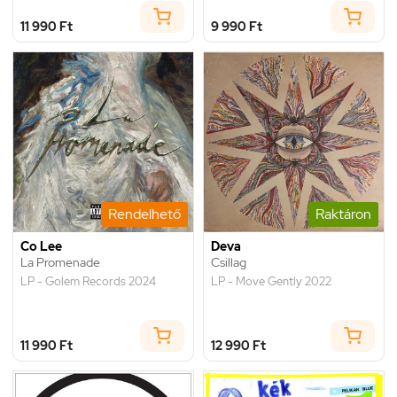
11 990 Ft
9 990 Ft
Rendelhető
Raktáron
Co Lee
Deva
La Promenade
Csillag
LP - Golem Records 2024
LP - Move Gently 2022
11 990 Ft
12 990 Ft