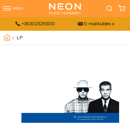
MENÜ


+36302529300
E-mail küldés »
»
LP