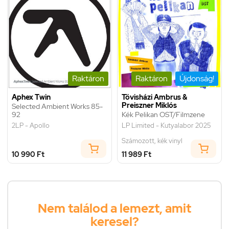
Raktáron
Raktáron
Újdonság!
Aphex Twin
Tövisházi Ambrus &
Preiszner Miklós
Selected Ambient Works 85-
92
Kék Pelikan OST/Filmzene
2LP - Apollo
LP Limited - Kutyalabor 2025
Számozott, kék vinyl
10 990 Ft
11 989 Ft
Nem találod a lemezt, amit
keresel?