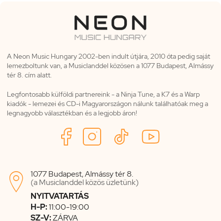
A Neon Music Hungary 2002-ben indult útjára, 2010 óta pedig saját
lemezboltunk van, a Musiclanddel közösen a 1077 Budapest, Almássy
tér 8. cím alatt.
Legfontosabb külföldi partnereink - a Ninja Tune, a K7 és a Warp
kiadók - lemezei és CD-i Magyarországon nálunk találhatóak meg a
legnagyobb választékban és a legjobb áron!
1077 Budapest, Almássy tér 8.

(a Musiclanddel közös üzletünk)
NYITVATARTÁS
H-P:
11:00-19:00
SZ-V:
ZÁRVA