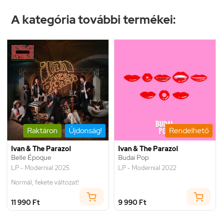
A kategória további termékei:
Raktáron
Újdonság!
Rendelhető
Ivan & The Parazol
Ivan & The Parazol
Belle Époque
Budai Pop
LP - Modernial 2025
LP - Modernial 2022
Normál, fekete változat!
11 990 Ft
9 990 Ft