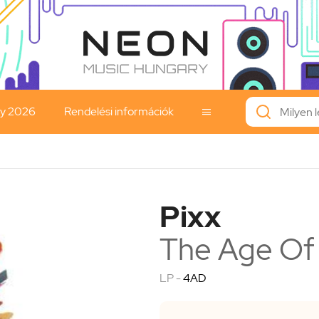
ay 2026
Rendelési információk

Pixx
The Age Of
LP -
4AD