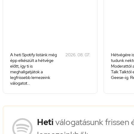
A heti Spotify listánk még
2026. 08. 07.
Hétvégére is
épp elkészült a hétvége
tudunk nekte
előtt, így ti is
Moderattól a
meghallgatjátok a
Talk Talktól
legfrissebb lemezeink
Geese-ig. Re
válogatot...
Heti
válogatásunk frissen 