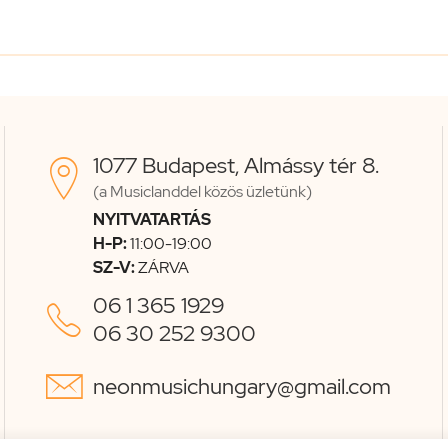
1077 Budapest, Almássy tér 8.

(a Musiclanddel közös üzletünk)
NYITVATARTÁS
H-P:
11:00-19:00
SZ-V:
ZÁRVA
06 1 365 1929

06 30 252 9300

neonmusichungary@gmail.com