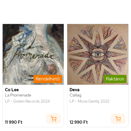
Rendelhető
Raktáron
Co Lee
Deva
La Promenade
Csillag
LP - Golem Records 2024
LP - Move Gently 2022
11 990 Ft
12 990 Ft