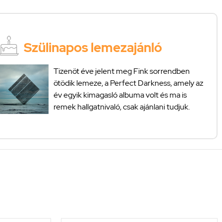
Szülinapos lemezajánló
Tizenöt éve jelent meg Fink sorrendben
ötödik lemeze, a Perfect Darkness, amely az
év egyik kimagasló albuma volt és ma is
remek hallgatnivaló, csak ajánlani tudjuk.