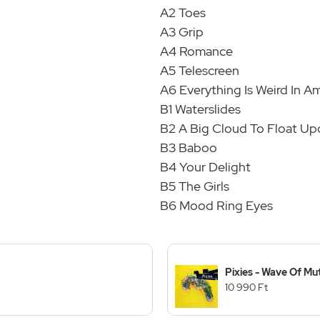
A2 Toes
A3 Grip
A4 Romance
A5 Telescreen
A6 Everything Is Weird In A
B1 Waterslides
B2 A Big Cloud To Float Up
B3 Baboo
B4 Your Delight
B5 The Girls
B6 Mood Ring Eyes
Pixies - Wave Of Mut
10 990 Ft