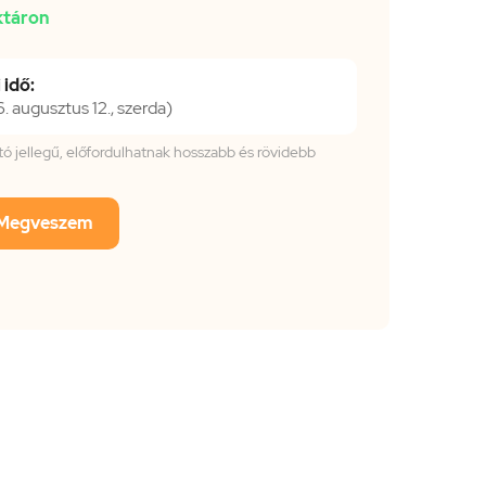
ktáron
 idő:
 augusztus 12., szerda)
tató jellegű, előfordulhatnak hosszabb és rövidebb
Megveszem