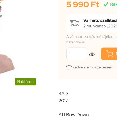
5 990 Ft

Ra
Várható szállítási
2 munkanap (2026.
A várható szállítási idő tájékoz
határidők is
db
Kedvenceim közé teszem
Raktáron
4AD
2017
A1 I Bow Down