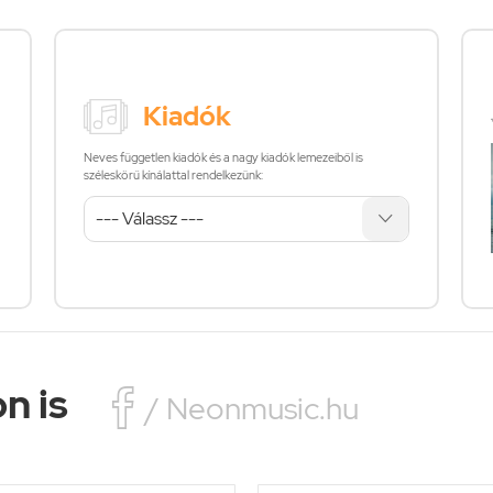
Kiadók
Neves független kiadók és a nagy kiadók lemezeiből is
széleskörű kínálattal rendelkezünk:
n is

/ Neonmusic.hu