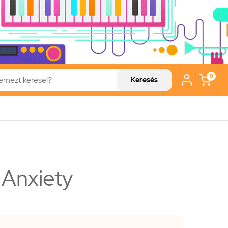
0
Keresés
 Anxiety