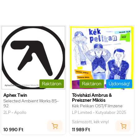
Raktáron
Raktáron
Újdonság!
Aphex Twin
Tövisházi Ambrus &
Preiszner Miklós
Selected Ambient Works 85-
92
Kék Pelikan OST/Filmzene
2LP - Apollo
LP Limited - Kutyalabor 2025
Számozott, kék vinyl
10 990 Ft
11 989 Ft