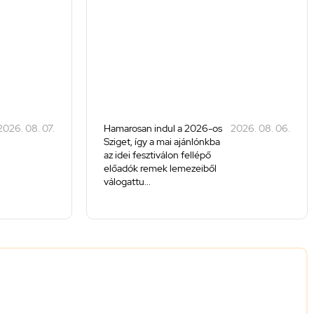
2026. 08. 07.
Hamarosan indul a 2026-os
2026. 08. 06.
Sziget, így a mai ajánlónkba
az idei fesztiválon fellépő
előadók remek lemezeiből
válogattu...