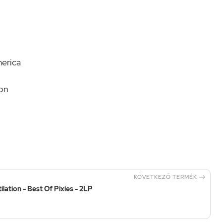
merica
on

KÖVETKEZŐ TERMÉK
ilation - Best Of Pixies - 2LP