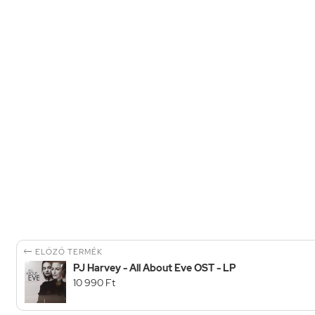

ELŐZŐ TERMÉK
PJ Harvey - All About Eve OST - LP
10 990 Ft