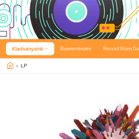
Bejelentkezés
Record Store D
Kiadványaink

»
LP