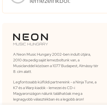
lemezeinkből:
A Neon Music Hungary 2002-ben indult útjára,
2010 óta pedig saját lemezboltunk van, a
Musiclanddel közösen a 1077 Budapest, Almássy tér
8. cím alatt.
Legfontosabb külföldi partnereink - a Ninja Tune, a
K7 és a Warp kiadók - lemezei és CD-i
Magyarországon nálunk találhatóak meg a
legnagyobb választékban és a legjobb áron!