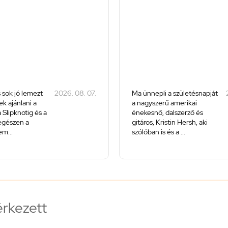
 sok jó lemezt
2026. 08. 07.
Ma ünnepli a születésnapját
k ajánlani a
a nagyszerű amerikai
 Slipknotig és a
énekesnő, dalszerző és
 egészen a
gitáros, Kristin Hersh, aki
m...
szólóban is és a ...
érkezett