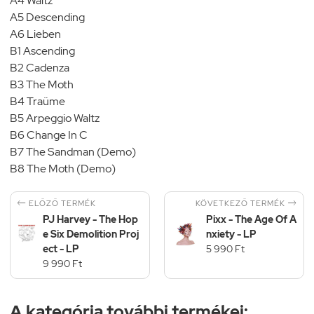
A4 Waltz
A5 Descending
A6 Lieben
B1 Ascending
B2 Cadenza
B3 The Moth
B4 Traüme
B5 Arpeggio Waltz
B6 Change In C
B7 The Sandman (Demo)
B8 The Moth (Demo)


KÖVETKEZŐ TERMÉK
ELŐZŐ TERMÉK
PJ Harvey - The Hop
Pixx - The Age Of A
e Six Demolition Proj
nxiety - LP
ect - LP
5 990 Ft
9 990 Ft
A kategória további termékei: