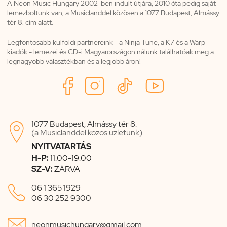
A Neon Music Hungary 2002-ben indult útjára, 2010 óta pedig saját
lemezboltunk van, a Musiclanddel közösen a 1077 Budapest, Almássy
tér 8. cím alatt.
Legfontosabb külföldi partnereink - a Ninja Tune, a K7 és a Warp
kiadók - lemezei és CD-i Magyarországon nálunk találhatóak meg a
legnagyobb választékban és a legjobb áron!
1077 Budapest, Almássy tér 8.

(a Musiclanddel közös üzletünk)
NYITVATARTÁS
H-P:
11:00-19:00
SZ-V:
ZÁRVA

06 1 365 1929
06 30 252 9300

neonmusichungary@gmail.com