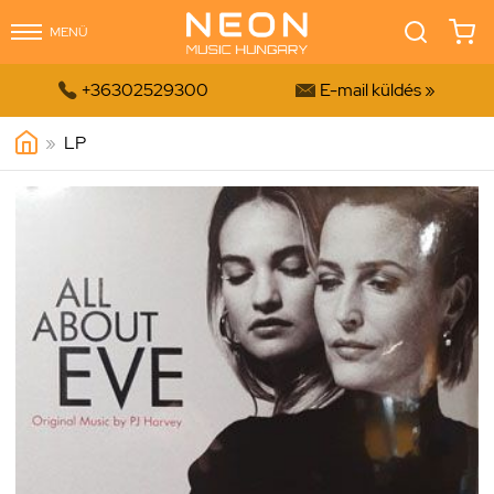
MENÜ


+36302529300
E-mail küldés »
»
LP