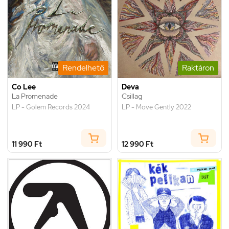
Rendelhető
Raktáron
Co Lee
Deva
La Promenade
Csillag
LP - Golem Records 2024
LP - Move Gently 2022
11 990 Ft
12 990 Ft