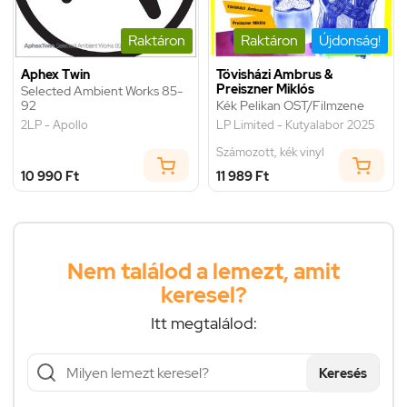
Raktáron
Raktáron
Újdonság!
Aphex Twin
Tövisházi Ambrus &
Preiszner Miklós
Selected Ambient Works 85-
92
Kék Pelikan OST/Filmzene
2LP - Apollo
LP Limited - Kutyalabor 2025
Számozott, kék vinyl
10 990 Ft
11 989 Ft
Nem találod a lemezt, amit
keresel?
Itt megtalálod:
Keresés