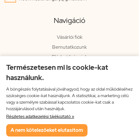
Navigáció
Vásárlói fiók
Bemutatkozunk
Elérhetőségeink
Természetesen mi is cookie-kat
Hírlevél
használunk.
Rendelési információk
Impresszum
A böngészés folytatásával jóváhagyod, hogy az oldal működéséhez
szükséges cookie-kat használjunk. A statisztikai, a marketing célú
Vissza a főoldalra
vagy a személyre szabással kapcsolatos cookie-kat csak a
hozzájárulásod után használjuk.
Részletes adatkezelési tájékoztató »
Neon Music Hungary Bt.
A nem kötelezőeket elutasítom
ÁSZF
Adatkezelési tájékoztató