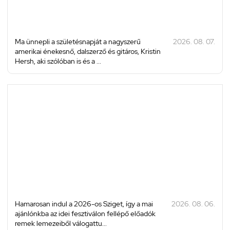
Ma ünnepli a születésnapját a nagyszerű
2026. 08. 07.
amerikai énekesnő, dalszerző és gitáros, Kristin
Hersh, aki szólóban is és a ...
Hamarosan indul a 2026-os Sziget, így a mai
2026. 08. 06.
ajánlónkba az idei fesztiválon fellépő előadók
remek lemezeiből válogattu...