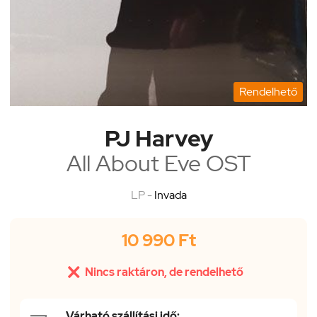
Rendelhető
PJ Harvey
All About Eve OST
LP -
Invada
10 990 Ft

Nincs raktáron, de rendelhető
Várható szállítási idő: