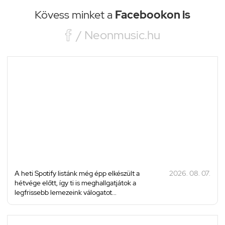
Kövess minket a
Facebookon is

/ Neonmusic.hu
A heti Spotify listánk még épp elkészült a
2026. 08. 07.
hétvége előtt, így ti is meghallgatjátok a
legfrissebb lemezeink válogatot...