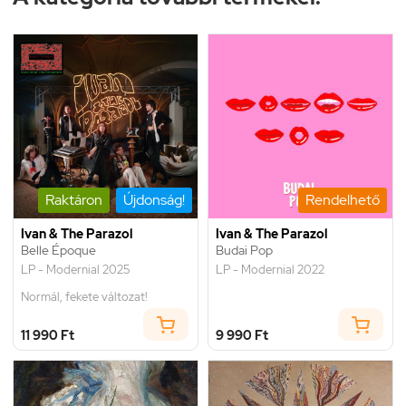
Raktáron
Újdonság!
Rendelhető
Ivan & The Parazol
Ivan & The Parazol
Belle Époque
Budai Pop
LP - Modernial 2025
LP - Modernial 2022
Normál, fekete változat!
11 990 Ft
9 990 Ft