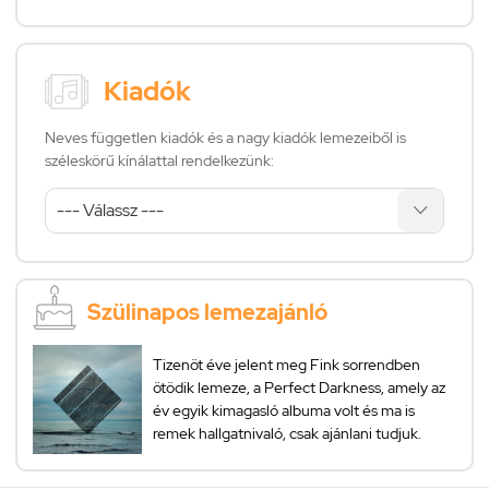
Kiadók
Neves független kiadók és a nagy kiadók lemezeiből is
széleskörű kínálattal rendelkezünk:
Szülinapos lemezajánló
Tizenöt éve jelent meg Fink sorrendben
ötödik lemeze, a Perfect Darkness, amely az
év egyik kimagasló albuma volt és ma is
remek hallgatnivaló, csak ajánlani tudjuk.