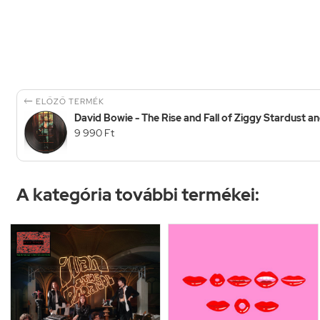

ELŐZŐ TERMÉK
David Bowie - The Rise and Fall of Ziggy Stardust and
9 990 Ft
A kategória további termékei: