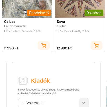
Rendelhető
Raktáron
Co Lee
Deva
La Promenade
Csillag
LP - Golem Records 2024
LP - Move Gently 2022
11 990 Ft
12 990 Ft
Kiadók
Neves független kiadók és a nagy kiadók lemezeiből is
széleskörű kínálattal rendelkezünk: