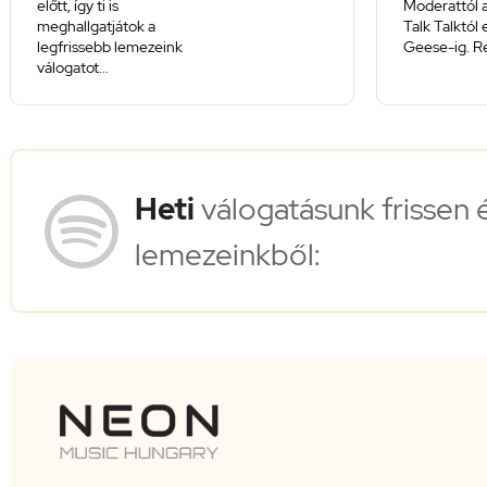
előtt, így ti is
Moderattól a
meghallgatjátok a
Talk Talktól
legfrissebb lemezeink
Geese-ig. Re
válogatot...
Heti
válogatásunk frissen 
lemezeinkből: