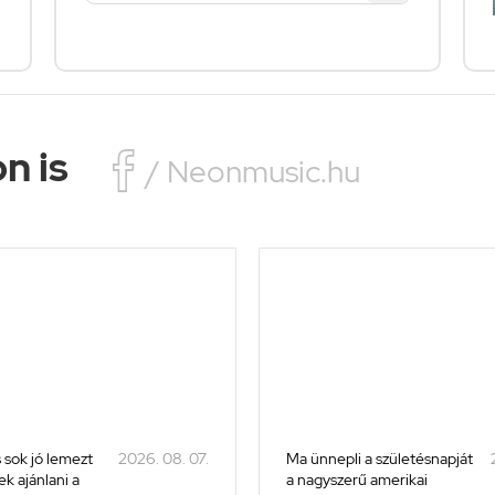
n is

/ Neonmusic.hu
 sok jó lemezt
2026. 08. 07.
Ma ünnepli a születésnapját
k ajánlani a
a nagyszerű amerikai