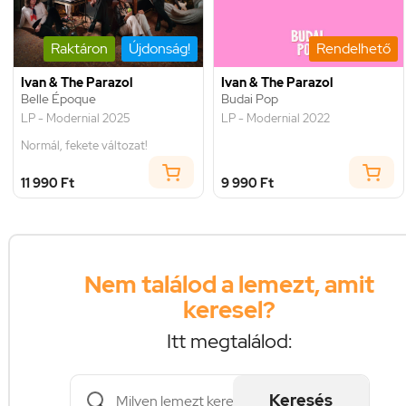
Raktáron
Újdonság!
Rendelhető
Ivan & The Parazol
Ivan & The Parazol
Belle Époque
Budai Pop
LP - Modernial 2025
LP - Modernial 2022
Normál, fekete változat!
11 990 Ft
9 990 Ft
Nem találod a lemezt, amit
keresel?
Itt megtalálod:
Keresés