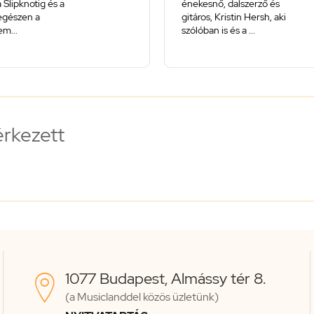
 Slipknotig és a
énekesnő, dalszerző és
 egészen a
gitáros, Kristin Hersh, aki
m...
szólóban is és a ...
érkezett
1077 Budapest, Almássy tér 8.

(a Musiclanddel közös üzletünk)