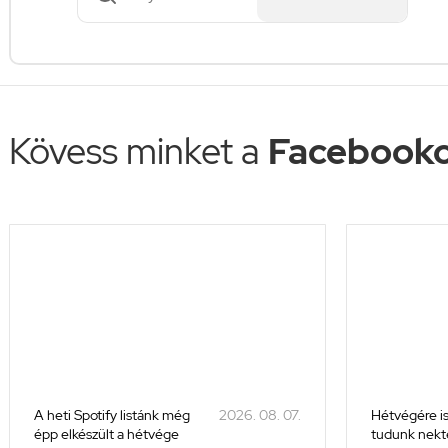
Kövess minket a
Facebooko
A heti Spotify listánk még
2026. 08. 07.
Hétvégére is
épp elkészült a hétvége
tudunk nekte