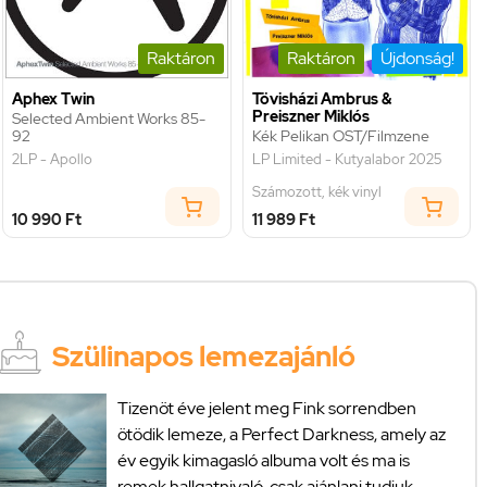
Raktáron
Raktáron
Újdonság!
Aphex Twin
Tövisházi Ambrus &
Preiszner Miklós
Selected Ambient Works 85-
92
Kék Pelikan OST/Filmzene
2LP - Apollo
LP Limited - Kutyalabor 2025
Számozott, kék vinyl
10 990 Ft
11 989 Ft
Szülinapos lemezajánló
Tizenöt éve jelent meg Fink sorrendben
ötödik lemeze, a Perfect Darkness, amely az
év egyik kimagasló albuma volt és ma is
remek hallgatnivaló, csak ajánlani tudjuk.