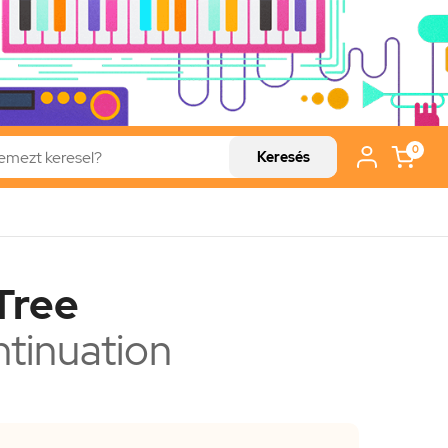
0
Keresés
Tree
tinuation