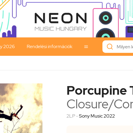
ay 2026
Rendelési információk

Porcupine 
Closure/Con
2LP -
Sony Music 2022