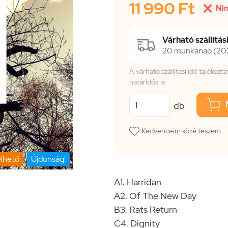
11 990 Ft

Nin
Várható szállítási
20 munkanap (2026
A várható szállítási idő tájékoz
határidők is
db
Kedvenceim közé teszem
lhető
Újdonság!
A1. Harridan
A2. Of The New Day
B3. Rats Return
C4. Dignity