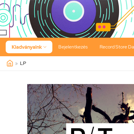
Bejelentkezés
Record Store D
Kiadványaink

»
LP