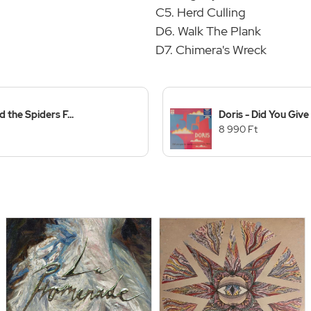
C5. Herd Culling
D6. Walk The Plank
D7. Chimera's Wreck
 the Spiders F...
Doris - Did You Giv
8 990 Ft