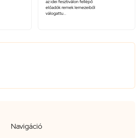
az idei fesztiválon fellépő
előadók remek lemezeiből
válogattu...
Navigáció