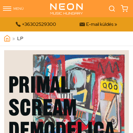
MENÜ


+36302529300
E-mail küldés »
»
LP