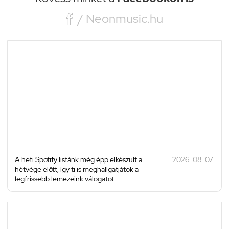

/ Neonmusic.hu
A heti Spotify listánk még épp elkészült a
2026. 08. 07.
hétvége előtt, így ti is meghallgatjátok a
legfrissebb lemezeink válogatot...