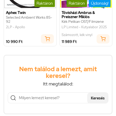
Raktáron
Raktáron
Újdonság!
Aphex Twin
Tövisházi Ambrus &
Preiszner Miklós
Selected Ambient Works 85-
92
Kék Pelikan OST/Filmzene
2LP - Apollo
LP Limited - Kutyalabor 2025
Számozott, kék vinyl
10 990 Ft
11 989 Ft
Nem találod a lemezt, amit
keresel?
Itt megtalálod:
Keresés