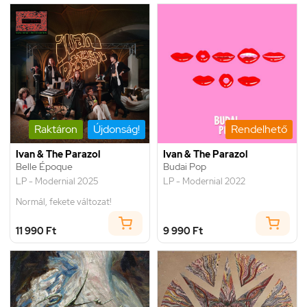
Raktáron
Újdonság!
Rendelhető
Ivan & The Parazol
Ivan & The Parazol
Belle Époque
Budai Pop
LP - Modernial 2025
LP - Modernial 2022
Normál, fekete változat!
11 990 Ft
9 990 Ft