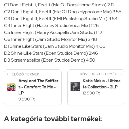
C1 Don't Fight It, Feel It (Isle Of Dogs Home Studio) 2:11
C2 Don't Fight It, Feel It (Isle Of Dogs Hypnotone Mix) 3:55
C3 Don't Fight It, Feel It (EMI Publishing Studio Mix) 4:54
C4 Inner Flight (Hackney Studio Vocal Mix) 1:26
C5 Inner Flight (Henry Accapella Jam Studio) 1:12
C6 Inner Flight (Jam Studio Monitor Mix) 3:48
D1 Shine Like Stars (Jam Studio Monitor Mix) 4:06
D2 Shine Like Stars (Eden Studios Demo) 2:46
D3 Screamadelica (Eden Studios Demo) 4:50


KÖVETKEZŐ TERMÉK
ELŐZŐ TERMÉK
Amyl and The Sniffer
Katie Melua - Ultima
s - Comfort To Me -
te Collection - 2LP
LP
12 990 Ft
9 990 Ft
A kategória további termékei: