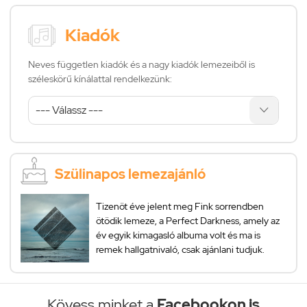
Kiadók
Neves független kiadók és a nagy kiadók lemezeiből is
széleskörű kínálattal rendelkezünk:
Szülinapos lemezajánló
Tizenöt éve jelent meg Fink sorrendben
ötödik lemeze, a Perfect Darkness, amely az
év egyik kimagasló albuma volt és ma is
remek hallgatnivaló, csak ajánlani tudjuk.
Kövess minket a
Facebookon is