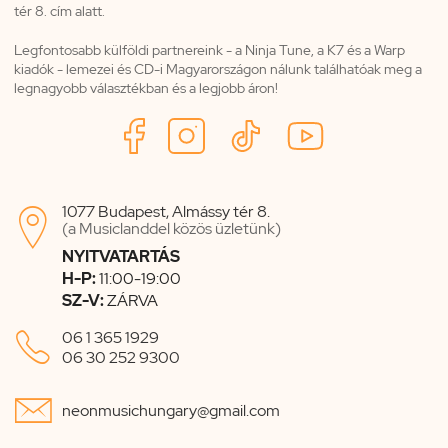
tér 8. cím alatt.
Legfontosabb külföldi partnereink - a Ninja Tune, a K7 és a Warp
kiadók - lemezei és CD-i Magyarországon nálunk találhatóak meg a
legnagyobb választékban és a legjobb áron!
1077 Budapest, Almássy tér 8.

(a Musiclanddel közös üzletünk)
NYITVATARTÁS
H-P:
11:00-19:00
SZ-V:
ZÁRVA

06 1 365 1929
06 30 252 9300

neonmusichungary@gmail.com