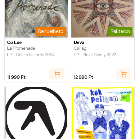
Rendelhető
Raktáron
Co Lee
Deva
La Promenade
Csillag
LP - Golem Records 2024
LP - Move Gently 2022
11 990 Ft
12 990 Ft