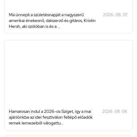
Ma ünnepli a születésnapját a nagyszerű
2026. 08. 07.
amerikai énekesnő, dalszerző és gitáros, Kristin
Hersh, aki szólóban is és a ...
Hamarosan indul a 2026-os Sziget, így a mai
2026. 08. 06.
ajánlónkba az idei fesztiválon fellépő előadók
remek lemezeiből válogattu...