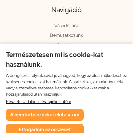
Navigáció
Vásárlói fiók
Bemutatkozunk
Elérhetőségeink
Természetesen mi is cookie-kat
Hírlevél
használunk.
Rendelési információk
Impresszum
A böngészés folytatásával jóváhagyod, hogy az oldal működéséhez
szükséges cookie-kat használjunk. A statisztikai, a marketing célú
Vissza a főoldalra
vagy a személyre szabással kapcsolatos cookie-kat csak a
hozzájárulásod után használjuk.
Részletes adatkezelési tájékoztató »
Neon Music Hungary Bt.
A nem kötelezőeket elutasítom
ÁSZF
Adatkezelési tájékoztató
Elfogadom az összeset